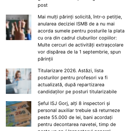
post
Mai mulți părinți solicită, într-o petiție,
anularea deciziei ISMB de a nu mai
acorda sumele pentru posturile la plata
cu ora din cadrul cluburilor copiilor:
Multe cercuri de activități extrașcolare
vor dispărea de la 1 septembrie, spun
părinții
Titularizare 2026. Astăzi, lista
posturilor pentru profesori va fi
actualizată, după repartizarea
candidaților pe posturi titularizabile
Șeful ISJ Gorj, alți 8 inspectori și
personal auxiliar trebuie să returneze
peste 55.000 de lei, bani acordați
pentru decontarea navetei, timp de