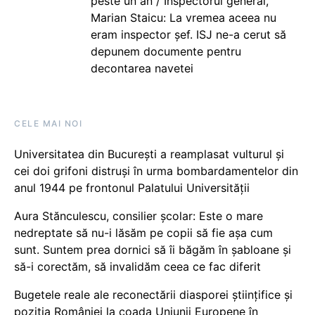
peste un an / Inspectorul general,
Marian Staicu: La vremea aceea nu
eram inspector șef. ISJ ne-a cerut să
depunem documente pentru
decontarea navetei
CELE MAI NOI
Universitatea din București a reamplasat vulturul și
cei doi grifoni distruși în urma bombardamentelor din
anul 1944 pe frontonul Palatului Universității
Aura Stănculescu, consilier școlar: Este o mare
nedreptate să nu-i lăsăm pe copii să fie așa cum
sunt. Suntem prea dornici să îi băgăm în șabloane și
să-i corectăm, să invalidăm ceea ce fac diferit
Bugetele reale ale reconectării diasporei științifice și
poziția României la coada Uniunii Europene în