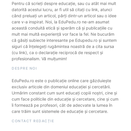
Pentru că scrieți despre educație, sau cu atât mai mult
datorită acestui lucru, ar fi util să citați cu link, atunci
când preluați un articol, părți dintr-un articol sau o idee
care v-a inspirat. Noi, la EduPedu.ro ne-am asumat
această conduită etică și sperăm că și publicațiile cu
mult mai multă experiență vor face la fel. Ne bucurăm
că găsiți subiecte interesante pe Edupedu.ro și suntem
siguri că înțelegeți rugămintea noastră de a cita sursa
(cu link), ca o declarație reciprocă de respect și
profesionalism. Vă mulțumim!
DESPRE NOI
EduPedu.ro este o publicație online care găzduiește
exclusiv articole din domeniul educației și cercetării.
Urmărim constant cum sunt educați copiii noștri, cine și
cum face politicile din educație și cercetare, cine și cum
îi formează pe profesori, cât de adecvate la lumea în
care trăim sunt sistemele de educație și cercetare.
CONTACT REDACȚIE