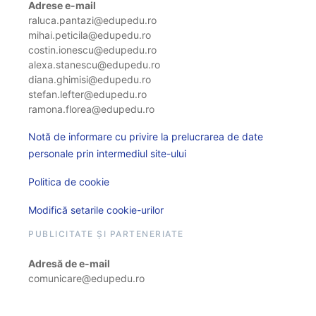
Adrese e-mail
raluca.pantazi@edupedu.ro
mihai.peticila@edupedu.ro
costin.ionescu@edupedu.ro
alexa.stanescu@edupedu.ro
diana.ghimisi@edupedu.ro
stefan.lefter@edupedu.ro
ramona.florea@edupedu.ro
Notă de informare cu privire la prelucrarea de date
personale prin intermediul site-ului
Politica de cookie
Modifică setarile cookie-urilor
PUBLICITATE ȘI PARTENERIATE
Adresă de e-mail
comunicare@edupedu.ro