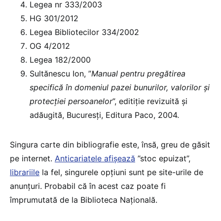
Legea nr 333/2003
HG 301/2012
Legea Bibliotecilor 334/2002
OG 4/2012
Legea 182/2000
Sultănescu Ion, ”
Manual pentru pregătirea
specifică în domeniul pazei bunurilor, valorilor și
protecției persoanelor
”, editiție revizuită și
adăugită, Bucuresți, Editura Paco, 2004.
Singura carte din bibliografie este, însă, greu de găsit
pe internet.
Anticariatele afișează
”stoc epuizat”,
librariile
la fel, singurele opțiuni sunt pe site-urile de
anunțuri. Probabil că în acest caz poate fi
împrumutată de la Biblioteca Națională.