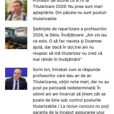
Profesor de Istorie cu 9.70 la
Titularizare 2026: Nu prea sunt mari
așteptările. Din păcate nu sunt posturi
titularizabile
Ședințele de repartizare a profesorilor
2026, la Sibiu. Învățătoare: „Am zis iau
ce este. O să fac naveta și Doamne-
ajută, dar dacă în doi,trei ani nu
reușesc să mă titularizez nu cred că
mai rămân în învățământ”
Sorin Ion, întrebat cum le răspunde
profesorilor care dau an de an
Titularizarea, obțin note mari, dar nu au
post pe perioadă nedeterminată: În
ultimii ani am încercat să ținem cât se
poate de bine sub control posturile
titularizabile / La niciun concurs nu poți
garanta de la început asigurarea unui