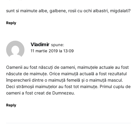
sunt si maimute albe, galbene, rosii cu ochi albastri, migdalati?
Reply
Vladimir
spune:
11 martie 2019 la 13:09
Oamenii au fost născuți de oameni, maimuțele actuale au fost
născute de maimuțe. Orice maimuță actuală a fost rezultatul
împerecherii dintre o maimuţă femelă şi o maimuţă mascul.
Deci strămoşii maimuţelor au fost tot maimuţe. Primul cuplu de
oameni a fost creat de Dumnezeu.
Reply