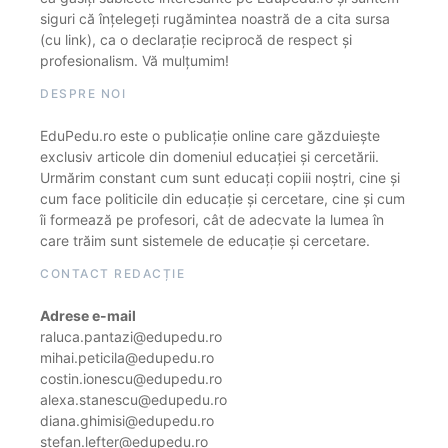
siguri că înțelegeți rugămintea noastră de a cita sursa
(cu link), ca o declarație reciprocă de respect și
profesionalism. Vă mulțumim!
DESPRE NOI
EduPedu.ro este o publicație online care găzduiește
exclusiv articole din domeniul educației și cercetării.
Urmărim constant cum sunt educați copiii noștri, cine și
cum face politicile din educație și cercetare, cine și cum
îi formează pe profesori, cât de adecvate la lumea în
care trăim sunt sistemele de educație și cercetare.
CONTACT REDACȚIE
Adrese e-mail
raluca.pantazi@edupedu.ro
mihai.peticila@edupedu.ro
costin.ionescu@edupedu.ro
alexa.stanescu@edupedu.ro
diana.ghimisi@edupedu.ro
stefan.lefter@edupedu.ro