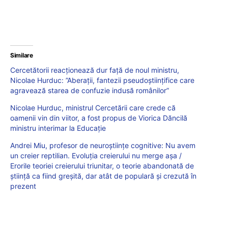
Similare
Cercetătorii reacționează dur față de noul ministru,
Nicolae Hurduc: ”Aberaţii, fantezii pseudoştiinţifice care
agravează starea de confuzie indusă românilor”
Nicolae Hurduc, ministrul Cercetării care crede că
oamenii vin din viitor, a fost propus de Viorica Dăncilă
ministru interimar la Educație
Andrei Miu, profesor de neuroștiințe cognitive: Nu avem
un creier reptilian. Evoluția creierului nu merge așa /
Erorile teoriei creierului triunitar, o teorie abandonată de
știință ca fiind greșită, dar atât de populară și crezută în
prezent