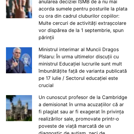
anularea deciziei ISMB de a nu mai
acorda sumele pentru posturile la plata
cu ora din cadrul cluburilor copiilor:
Multe cercuri de activități extrașcolare
vor dispărea de la 1 septembrie, spun
părinții
Ministrul interimar al Muncii Dragos
Pîslaru: În urma ultimelor discuții cu
ministrul Educației lucrurile sunt mult
îmbunătățite față de varianta publicată
pe 17 iulie / Sectorul educației este
crucial
Un cunoscut profesor de la Cambridge
a demisionat în urma acuzațiilor că ar
fi plagiat sau ar fi exagerat în privința
realizărilor sale, promovate printr-o
poveste de viață marcată de un
diagnostic de autism, zeci de