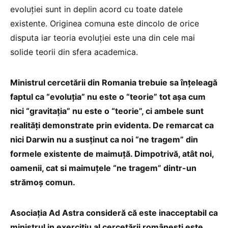
evoluției sunt in deplin acord cu toate datele
existente. Originea comuna este dincolo de orice
disputa iar teoria evoluției este una din cele mai
solide teorii din sfera academica.
Ministrul cercetării din Romania trebuie sa înțeleagă
faptul ca “evoluția” nu este o “teorie” tot așa cum
nici “gravitația” nu este o “teorie”, ci ambele sunt
realități demonstrate prin evidenta. De remarcat ca
nici Darwin nu a susținut ca noi “ne tragem” din
formele existente de maimuță. Dimpotrivă, atât noi,
oamenii, cat si maimuțele “ne tragem” dintr-un
strămoș comun.
Asociația Ad Astra consideră că este inacceptabil ca
ministrul in exercițiu al cercetării românești este