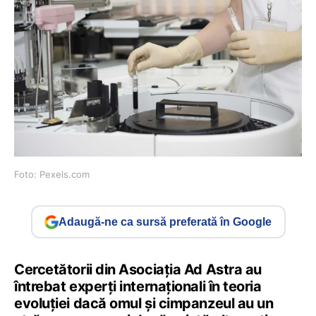
Foto: Pexels.com
Adaugă-ne ca sursă preferată în Google
Cercetătorii din Asociația Ad Astra au
întrebat experți internaționali în teoria
evoluției dacă omul și cimpanzeul au un