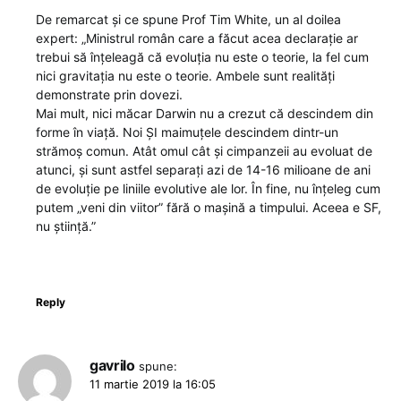
De remarcat și ce spune Prof Tim White, un al doilea
expert: „Ministrul român care a făcut acea declarație ar
trebui să înțeleagă că evoluția nu este o teorie, la fel cum
nici gravitația nu este o teorie. Ambele sunt realități
demonstrate prin dovezi.
Mai mult, nici măcar Darwin nu a crezut că descindem din
forme în viață. Noi ȘI maimuțele descindem dintr-un
strămoș comun. Atât omul cât și cimpanzeii au evoluat de
atunci, și sunt astfel separați azi de 14-16 milioane de ani
de evoluție pe liniile evolutive ale lor. În fine, nu înțeleg cum
putem „veni din viitor” fără o mașină a timpului. Aceea e SF,
nu știință.”
Reply
gavrilo
spune:
11 martie 2019 la 16:05