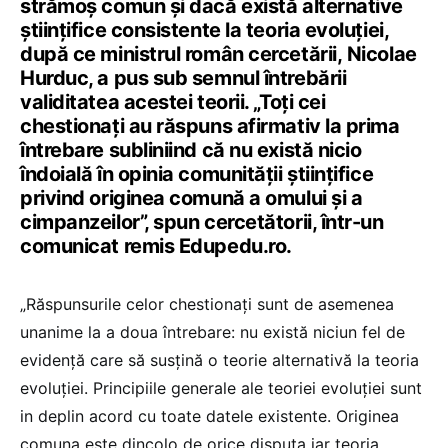
strămoș comun și dacă există alternative
științifice consistente la teoria evoluției,
după ce ministrul român cercetării, Nicolae
Hurduc, a pus sub semnul întrebării
validitatea acestei teorii. „Toți cei
chestionați au răspuns afirmativ la prima
întrebare subliniind că nu există nicio
îndoială în opinia comunității științifice
privind originea comună a omului și a
cimpanzeilor”, spun cercetătorii, într-un
comunicat remis Edupedu.ro.
„Răspunsurile celor chestionați sunt de asemenea
unanime la a doua întrebare: nu există niciun fel de
evidență care să susțină o teorie alternativă la teoria
evoluției. Principiile generale ale teoriei evoluției sunt
in deplin acord cu toate datele existente. Originea
comuna este dincolo de orice disputa iar teoria