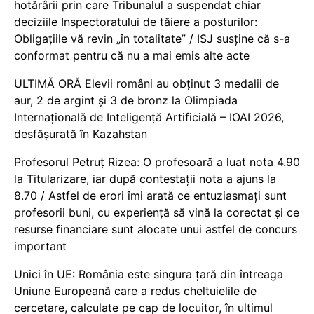
hotărârii prin care Tribunalul a suspendat chiar
deciziile Inspectoratului de tăiere a posturilor:
Obligațiile vă revin „în totalitate” / ISJ susține că s-a
conformat pentru că nu a mai emis alte acte
ULTIMĂ ORĂ Elevii români au obținut 3 medalii de
aur, 2 de argint și 3 de bronz la Olimpiada
Internațională de Inteligență Artificială – IOAI 2026,
desfășurată în Kazahstan
Profesorul Petruț Rizea: O profesoară a luat nota 4.90
la Titularizare, iar după contestații nota a ajuns la
8.70 / Astfel de erori îmi arată ce entuziasmați sunt
profesorii buni, cu experiență să vină la corectat și ce
resurse financiare sunt alocate unui astfel de concurs
important
Unici în UE: România este singura țară din întreaga
Uniune Europeană care a redus cheltuielile de
cercetare, calculate pe cap de locuitor, în ultimul