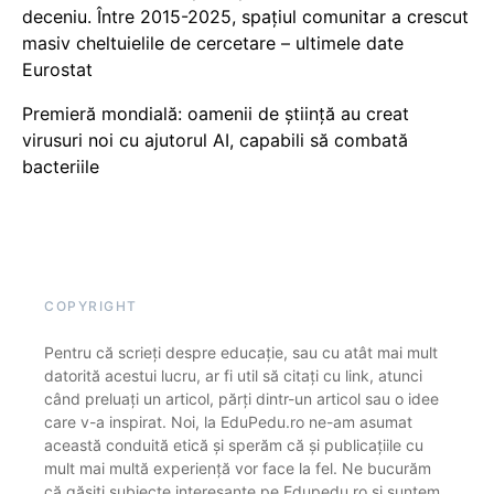
deceniu. Între 2015-2025, spațiul comunitar a crescut
masiv cheltuielile de cercetare – ultimele date
Eurostat
Premieră mondială: oamenii de știință au creat
virusuri noi cu ajutorul AI, capabili să combată
bacteriile
COPYRIGHT
Pentru că scrieți despre educație, sau cu atât mai mult
datorită acestui lucru, ar fi util să citați cu link, atunci
când preluați un articol, părți dintr-un articol sau o idee
care v-a inspirat. Noi, la EduPedu.ro ne-am asumat
această conduită etică și sperăm că și publicațiile cu
mult mai multă experiență vor face la fel. Ne bucurăm
că găsiți subiecte interesante pe Edupedu.ro și suntem