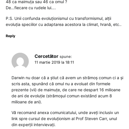
48 ca maimuța sau 46 ca omul ?
De…fiecare cu rudele lui….
P.S. Unii confunda evoluționismul cu transformismul, alții
evoluția speciilor cu adaptarea acestora la climat, hrană, etc..
Reply
Cercetător
spune:
11 martie 2019 la 18:11
Darwin nu doar că a știut că avem un strămoș comun ci a și
scris asta, spunând că omul nu a evoluat din formele
prezente (vii) de maimuțe, de care ne despart 16 milioane
de ani de evoluție (strămoșul comun existând acum 8
milioane de ani).
Vă recomand anexa comunicatului, unde aveți inclusiv un
link spre cursul de evoluționism al Prof Steven Carr, unul
din experții intervievați.