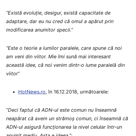
“Există evoluție, desigur, există capacitate de
adaptare, dar eu nu cred că omul a apărut prin
modificarea anumitor specii.”
“Este o teorie a lumilor paralele, care spune că noi
am veni din viitor. Mie îmi sună mai interesant
această idee, că noi venim dintr-o lume paralelă din
viitor
”
HotNews.ro
, în 16.12.2018, următoarele:
“
Deci faptul că ADN-ul este comun nu înseamnă
neapărat că avem un strămoș comun, ci înseamnă că
ADN-ul asigură funcționarea la nivel celular într-un
anumit mediu. Asta e ideea.
”;