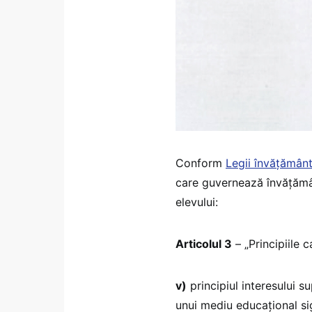
Conform
Legii învățământ
care guvernează învățământ
elevului:
Articolul 3
– „Principiile 
v)
principiul interesului s
unui mediu educațional si