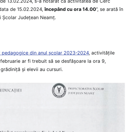
 de 13.02.2024, s-a hotărât ca activitatea de Cerc
 data de 15.02.2024,
începând cu ora 14.00
”, se arată în
ui Școlar Județean Neamț.
r pedagogice din anul școlar 2023-2024
, activitățile
ebruarie ar fi trebuit să se desfășoare la ora 9,
grădiniță și elevii au cursuri.