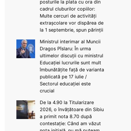
posturile la plata cu ora din
cadrul cluburilor copiilor:
Multe cercuri de activități
extrașcolare vor dispărea de
la 1 septembrie, spun părinții
Ministrul interimar al Muncii
Dragos Pîslaru: În urma
ultimelor discuții cu ministrul
Educației lucrurile sunt mult
îmbunătățite față de varianta
publicată pe 17 iulie /
Sectorul educației este
crucial
De la 4.90 la Titularizare
2026, o învățătoare din Sibiu
a primit nota 8.70 după
contestație: Când am văzut
nota inițială, nu mă puteam