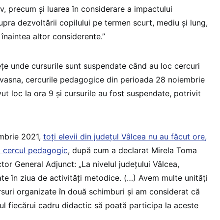
lev, precum și luarea în considerare a impactului
upra dezvoltării copilului pe termen scurt, mediu și lung,
 înaintea altor considerente.”
țe unde cursurile sunt suspendate când au loc cercuri
ovasna, cercurile pedagogice din perioada 28 noiembrie
 loc la ora 9 și cursurile au fost suspendate, potrivit
mbrie 2021,
toți elevii din județul Vâlcea nu au făcut ore,
t cercul pedagogic
, după cum a declarat Mirela Toma
or General Adjunct: „La nivelul județului Vâlcea,
te în ziua de activități metodice. (…) Avem multe unități
suri organizate în două schimburi și am considerat că
l fiecărui cadru didactic să poată participa la aceste