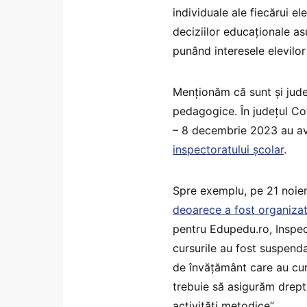
individuale ale fiecărui e
deciziilor educaționale as
punând interesele elevilor
Menționăm că sunt și jude
pedagogice. În județul C
– 8 decembrie 2023 au avut
inspectoratului școlar
.
Spre exemplu, pe 21 noie
deoarece a fost organiza
pentru Edupedu.ro, Inspect
cursurile au fost suspenda
de învățământ care au cur
trebuie să asigurăm dreptu
activități metodice”.