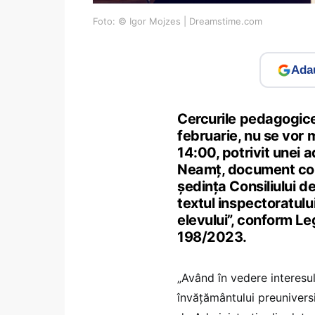
Foto: © Igor Mojzes | Dreamstime.com
Adau
Cercurile pedagogice 
februarie, nu se vor 
14:00, potrivit unei 
Neamț, document cons
ședința Consiliului d
textul inspectoratulu
elevului”, conform Le
198/2023.
„Având în vedere interesul
învățământului preuniversit