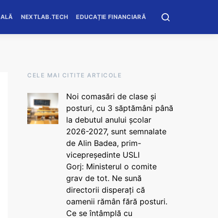
OALĂ
NEXTLAB.TECH
EDUCAȚIE FINANCIARĂ
CELE MAI CITITE ARTICOLE
Noi comasări de clase și
posturi, cu 3 săptămâni până
la debutul anului școlar
2026-2027, sunt semnalate
de Alin Badea, prim-
vicepreședinte USLI
Gorj: Ministerul o comite
grav de tot. Ne sună
directorii disperați că
oamenii rămân fără posturi.
Ce se întâmplă cu