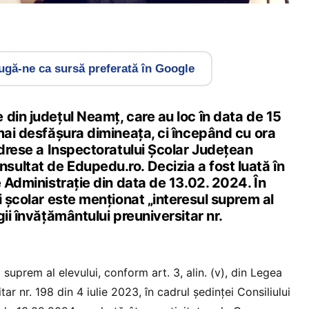
gă-ne ca sursă preferată în Google
din județul Neamț, care au loc în data de 15
mai desfășura dimineața, ci începând cu ora
adrese a Inspectoratului Școlar Județean
ultat de Edupedu.ro. Decizia a fost luată în
e Administrație din data de 13.02. 2024. În
i școlar este menționat „interesul suprem al
gii învățământului preuniversitar nr.
 suprem al elevului, conform art. 3, alin. (v), din Legea
ar nr. 198 din 4 iulie 2023, în cadrul ședinței Consiliului