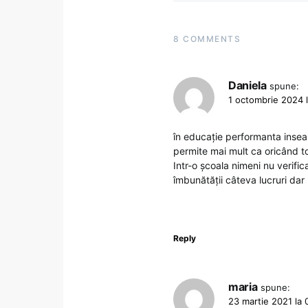
8 COMMENTS
Daniela
spune:
1 octombrie 2024 l
în educație performanta insea
permite mai mult ca oricând t
Intr-o școala nimeni nu verific
îmbunătății câteva lucruri dar
Reply
maria
spune:
23 martie 2021 la 