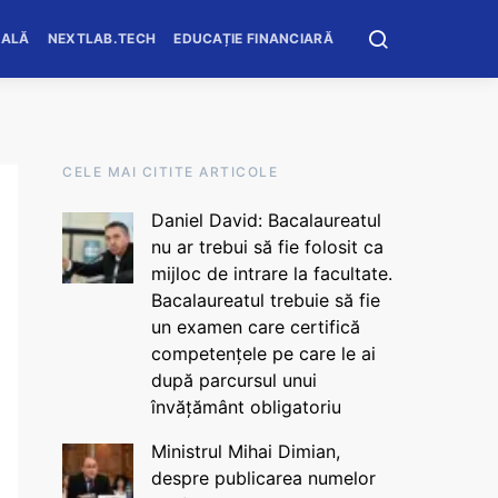
OALĂ
NEXTLAB.TECH
EDUCAȚIE FINANCIARĂ
CELE MAI CITITE ARTICOLE
Daniel David: Bacalaureatul
nu ar trebui să fie folosit ca
mijloc de intrare la facultate.
Bacalaureatul trebuie să fie
un examen care certifică
competențele pe care le ai
după parcursul unui
învățământ obligatoriu
Ministrul Mihai Dimian,
despre publicarea numelor