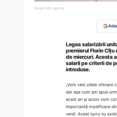
Sursă foto: gov.ro
Adau
Legea salarizării unit
premierul Florin Cîțu
de miercuri. Acesta 
salarii pe criterii de 
introduse.
„Vom veni zilele viitoare 
dar așa cum am spus urmea
acest an și acolo vom co
importantă modificare din
venit. Acest lucru nu exist