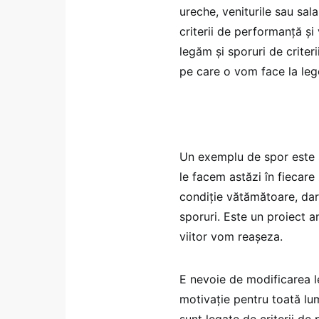
ureche, veniturile sau sal
criterii de performanță și
legăm și sporuri de crite
pe care o vom face la lege
Un exemplu de spor este s
le facem astăzi în fiecare
condiție vătămătoare, dar 
sporuri. Este un proiect a
viitor vom reașeza.
E nevoie de modificarea leg
motivație pentru toată lu
sunt legate de criterii de