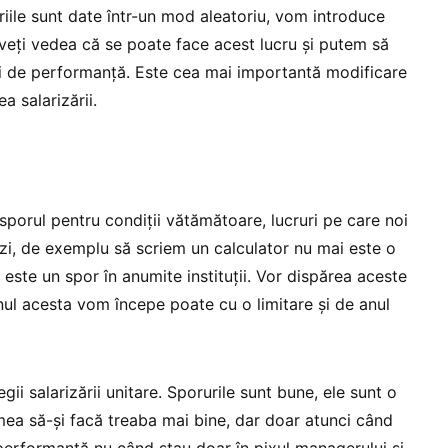
ariile sunt date într-un mod aleatoriu, vom introduce
 veți vedea că se poate face acest lucru și putem să
rii de performanță. Este cea mai importantă modificare
a salarizării.
porul pentru condiții vătămătoare, lucruri pe care noi
 zi, de exemplu să scriem un calculator nu mai este o
este un spor în anumite instituții. Vor dispărea aceste
nul acesta vom începe poate cu o limitare și de anul
ii salarizării unitare. Sporurile sunt bune, ele sunt o
mea să-și facă treaba mai bine, dar doar atunci când
 performanță nu când stau doar în pixul managerului și