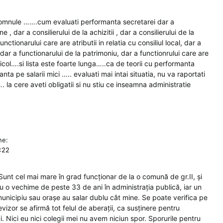
domnule …….cum evaluati performanta secretarei dar a
 , dar a consilierului de la achizitii , dar a consilierului de la
unctionarului care are atributii in relatia cu consiliul local, dar a
dar a functionarului de la patrimoniu, dar a functionrului care are
icol….si lista este foarte lunga…..ca de teorii cu performanta
nta pe salarii mici ….. evaluati mai intai situatia, nu va raportati
…. la cere aveti obligatii si nu stiu ce inseamna administratie
ne:
1:22
! Sunt cel mai mare în grad funcționar de la o comună de gr.II, și
u o vechime de peste 33 de ani în administrația publică, iar un
unicipiu sau orașe au salar dublu cât mine. Se poate verifica pe
elevizor se afirmă tot felul de aberații, ca susținere pentru
ci. Nici eu nici colegii mei nu avem niciun spor. Sporurile pentru