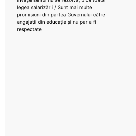
învățământul nu se rezolvă, pică toată
legea salarizării / Sunt mai multe
promisiuni din partea Guvernului către
angajații din educație și nu par a fi
respectate