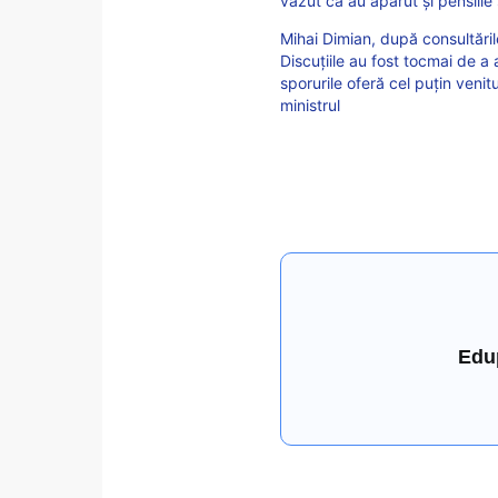
văzut că au apărut și pensiile
Mihai Dimian, după consultăril
Discuțiile au fost tocmai de a 
sporurile oferă cel puțin venit
ministrul
Edu