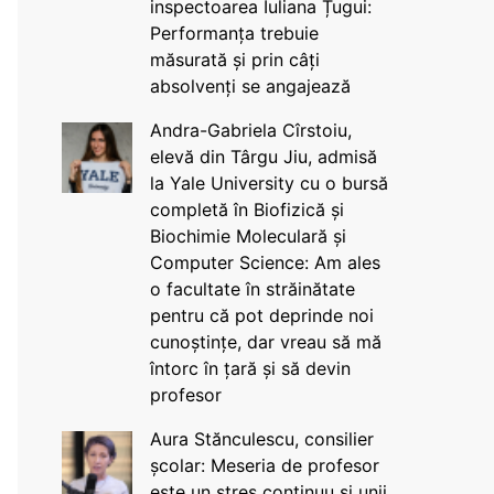
inspectoarea Iuliana Țugui:
Performanța trebuie
măsurată și prin câți
absolvenți se angajează
Andra-Gabriela Cîrstoiu,
elevă din Târgu Jiu, admisă
la Yale University cu o bursă
completă în Biofizică și
Biochimie Moleculară și
Computer Science: Am ales
o facultate în străinătate
pentru că pot deprinde noi
cunoștințe, dar vreau să mă
întorc în țară și să devin
profesor
Aura Stănculescu, consilier
școlar: Meseria de profesor
este un stres continuu și unii