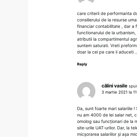
care criterii de performanta 
consilierului de la resurse umane
financiar contabilitate , dar a f
functionarului de la urbanism, 
atributii la compartimentul agr
suntem saturati. Vreti preforma
doar la cei pe care ii aduceti 
Reply
călini vasile
spu
3 martie 2021 la 1
Da, sunt foarte mari salariile 
nu am 4000 de lei salar net, c
omolog sau funcționari de la m
site-urile UAT-urilor. Dar, la t
micșorarea salariilor și așa mi