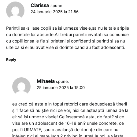
Clarissa
spune:
24 ianuarie 2025 la 21:56
Parintii sa-si lase copiii sa isi urmeze visele,sa nu le taie aripile
cu dorintele lor absurde.Ar trebui parintii invatati sa comunice
cu copiii lor,sa le fie si prieteni si confidenti si parinti si sa nu
uite ca si ei au avut vise si dorinte cand au fost adolescenti.
Reply
Mihaela
spune:
25 ianuarie 2025 la 15:00
eu cred că asta e in topul retorici care debusolează tinerii
și îi face să nu știe nici ce vor, nici ce așteaptă lumea de la
ei: să își urmeze visele! Ce înseamnă asta, de fapt? și ce
vise are un adolescent de 16-18 ani? unele concrete, ce
pot fi URMATE, sau o avalanșă de dorințe din care nu
înțeleg nici ei mare lucru? privind în urmă la noi la vârsta