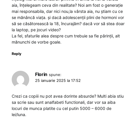
aia, înțelegeam ceva din realitate? Noi am fost o generație
mai responsabila, dar nici nou,la vârsta aia, nu știam cu ce
se mănâncă viața. și dacă adolescenții plini de hormoni vor
să se căsătorească la 18, încurajăm? dacă vor să stea doar
la laptop, pe jocuri video?
La fel, sfaturile alea despre cum trebuie sa fie părinții, alt
mănunchi de vorbe goale.
Reply
Florin
spune:
25 ianuarie 2025 la 17:52
Crezi ca copiii nu pot avea dorinte absurde? Multi abia stiu
sa scrie sau sunt analfabeti functionali, dar vor sa aiba
locuri de munca platite cu cel putin 5000 – 6000 de
lei/luna.