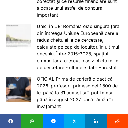
corectat și ce resurse financiare sunt
alocate unui astfel de concurs
important
Unici în UE: România este singura țară
din întreaga Uniune Europeană care a
redus cheltuielile de cercetare,
calculate pe cap de locuitor, în ultimul
deceniu. Între 2015-2025, spațiul
comunitar a crescut masiv cheltuielile
de cercetare - ultimele date Eurostat
OFICIAL Prima de carieră didactică
2026: profesorii primesc cei 1.500 de
lei până la 31 august și îi pot folosi
până în august 2027 dacă rămân în
învățământ
Peste o lună începe școala. Elevii și
copiii de grădiniță încep cursurile și