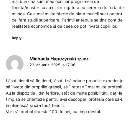
mai bun caz sunt mediocri, iar programele de
licenta/master nu au nici o legatura cu cererea de forta de
munca. Cele mai multe oferte de piata muncii sunt pentru
cei fara studii superioare. Parintii ar tebuie sa tina cont de
realitatea economica si de ceea ce pot invata copiii lor.
Reply
Michaela Hapczynski
spune:
23 ianuarie 2025 la 17:06
Lăsați tinerii să fie tineri, lăsați-i să adune propriile experiențe,
să învețe din propriile greșeli, să ” rateze ” mai multe profesii.
Au la dispoziție , din fericire, atât de multe posibilități, dați-le
timp să se orienteze pentru a-și descoperi profesia care să-i
împlinească și să-i facă fericiți.
Vor trăi probabil peste 100 de ani, au timp destul.