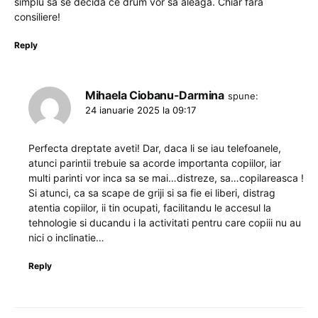
simplu sa se decidă ce drum vor să aleagă. Chiar fără
consiliere!
Reply
Mihaela Ciobanu-Darmina
spune:
24 ianuarie 2025 la 09:17
Perfecta dreptate aveti! Dar, daca li se iau telefoanele,
atunci parintii trebuie sa acorde importanta copiilor, iar
multi parinti vor inca sa se mai…distreze, sa…copilareasca !
Si atunci, ca sa scape de griji si sa fie ei liberi, distrag
atentia copiilor, ii tin ocupati, facilitandu le accesul la
tehnologie si ducandu i la activitati pentru care copiii nu au
nici o inclinatie…
Reply