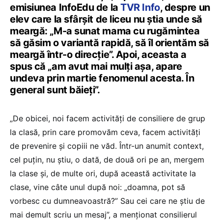
emisiunea InfoEdu de la
TVR Info
, despre un
elev care la sfârșit de liceu nu știa unde să
meargă: „M-a sunat mama cu rugămintea
să găsim o variantă rapidă, să îl orientăm să
meargă într-o direcție”. Apoi, aceasta a
spus că „am avut mai mulți așa, apare
undeva prin martie fenomenul acesta. În
general sunt băieți”.
„De obicei, noi facem activități de consiliere de grup
la clasă, prin care promovăm ceva, facem activități
de prevenire și copiii ne văd. Într-un anumit context,
cel puțin, nu știu, o dată, de două ori pe an, mergem
la clase și, de multe ori, după această activitate la
clase, vine câte unul după noi: „doamna, pot să
vorbesc cu dumneavoastră?” Sau cei care ne știu de
mai demult scriu un mesaj”, a menționat consilierul