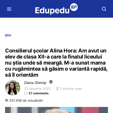
Știri
Consilierul școlar Alina Hora: Am avut un
elev de clasa XII-a care la finalul liceului
nu știa unde să meargă. M-a sunat mama
cu rugămintea să găsim o variantă rapidă,
să îl orientăm
Diana Ghimiși
23 ianuarie 2025
3 minute read
27 comments
251.439 de vizualizări