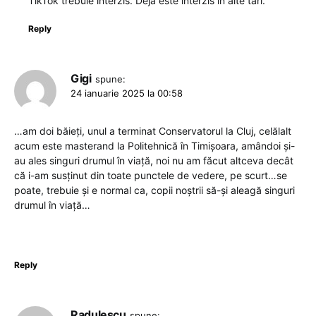
TikTok trebuie interzis. Deja este interzis in alte tari.
Reply
Gigi
spune:
24 ianuarie 2025 la 00:58
…am doi băieți, unul a terminat Conservatorul la Cluj, celălalt
acum este masterand la Politehnică în Timișoara, amândoi și-
au ales singuri drumul în viață, noi nu am făcut altceva decât
că i-am susținut din toate punctele de vedere, pe scurt…se
poate, trebuie și e normal ca, copii noștrii să-și aleagă singuri
drumul în viață…
Reply
Radulescu
spune: