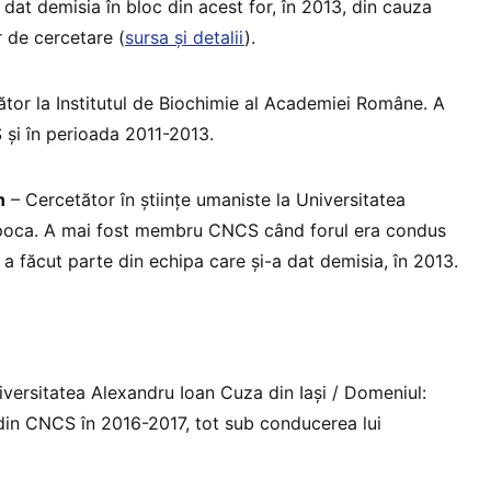
 dat demisia în bloc din acest for, în 2013, din cauza
or de cercetare (
sursa și detalii
).
tor la Institutul de Biochimie al Academiei Române. A
și în perioada 2011-2013.
n
– Cercetător în științe umaniste la Universitatea
poca. A mai fost membru CNCS când forul era condus
 a făcut parte din echipa care și-a dat demisia, în 2013.
versitatea Alexandru Ioan Cuza din Iași / Domeniul:
 din CNCS în 2016-2017, tot sub conducerea lui