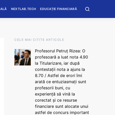
OALĂ
NEXTLAB.TECH
EDUCAȚIE FINANCIARĂ
CELE MAI CITITE ARTICOLE
Profesorul Petruț Rizea: O
profesoară a luat nota 4.90
la Titularizare, iar după
contestații nota a ajuns la
8.70 / Astfel de erori îmi
arată ce entuziasmați sunt
profesorii buni, cu
experiență să vină la
corectat și ce resurse
financiare sunt alocate unui
astfel de concurs important