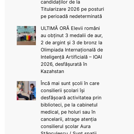
candidaților de la
Titularizare 2026 pe posturi
pe perioadă nedeterminată
ULTIMĂ ORĂ Elevii români
au obținut 3 medalii de aur,
2 de argint și 3 de bronz la
Olimpiada Internațională de
Inteligență Artificială – IOAI
2026, desfășurată în
Kazahstan
Încă mai sunt școli în care
consilierii școlari își
desfășoară activitatea prin
biblioteci, pe la cabinetul
medical, pe holuri sau în
cancelarii, atrage atenția
consilierul școlar Aura
Stănculescu / Sunt spații