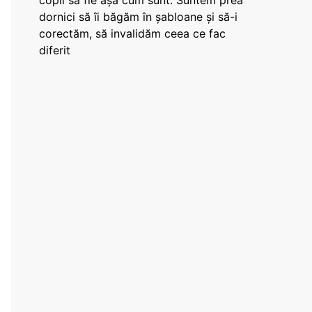
copii să fie așa cum sunt. Suntem prea
dornici să îi băgăm în șabloane și să-i
corectăm, să invalidăm ceea ce fac
diferit