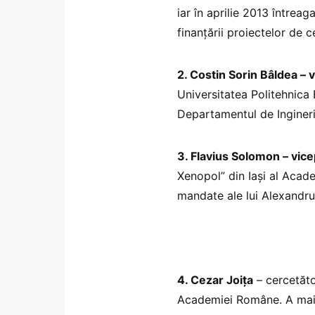
iar în aprilie 2013 întreag
finanțării proiectelor de c
2. Costin Sorin Bâldea – 
Universitatea Politehnica 
Departamentul de Ingineri
3. Flavius Solomon – vic
Xenopol” din Iași al Aca
mandate ale lui Alexandr
4. Cezar Joița
– cercetăto
Academiei Române. A mai 