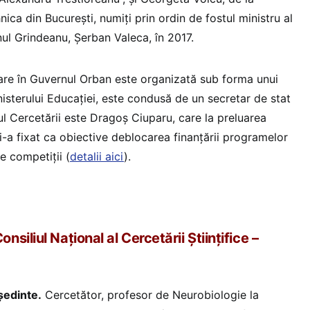
nica din București, numiți prin ordin de fostul ministru al
nul Grindeanu, Șerban Valeca, în 2017.
are în Guvernul Orban este organizată sub forma unui
isterului Educației, este condusă de un secretar de stat
ul Cercetării este Dragoș Ciuparu, care la preluarea
i-a fixat ca obiective deblocarea finanțării programelor
e competiții (
detalii aici
).
iliul Național al Cercetării Științifice –
ședinte.
Cercetător, profesor de Neurobiologie la