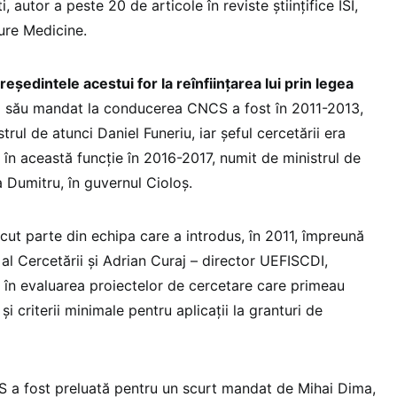
, autor a peste 20 de articole în reviste științifice ISI,
ure Medicine.
ședintele acestui for la reînființarea lui prin legea
 său mandat la conducerea CNCS a fost în 2011-2013,
rul de atunci Daniel Funeriu, iar șeful cercetării era
în această funcție în 2016-2017, numit de ministrul de
a Dumitru, în guvernul Cioloș.
cut parte din echipa care a introdus, în 2011, împreună
al Cercetării și Adrian Curaj – director UEFISCDI,
ni în evaluarea proiectelor de cercetare care primeau
i criterii minimale pentru aplicații la granturi de
 a fost preluată pentru un scurt mandat de Mihai Dima,