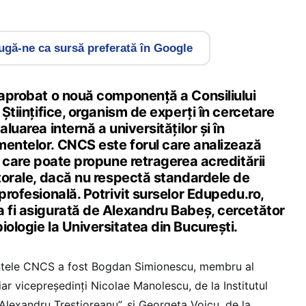
gă-ne ca sursă preferată în Google
a aprobat o nouă componență a Consiliului
 Științifice, organism de experți în cercetare
aluarea internă a universităților și în
mentelor. CNCS este forul care analizează
și care poate propune retragerea acreditării
ctorale, dacă nu respectă standardele de
 profesională. Potrivit surselor Edupedu.ro,
a fi asigurată de Alexandru Babeș, cercetător
iologie la Universitatea din București.
ntele CNCS a fost Bogdan Simionescu, membru al
r vicepreședinți Nicolae Manolescu, de la Institutul
 Alexandru Trestioreanu”, și Georgeta Voicu, de la