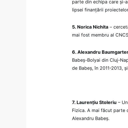
parte din echipa care și-a
lipsei finanțării proiectel
5. Norica Nichita
– cercetă
mai fost membru al CNCS 
6. Alexandru Baumgarte
Babeș-Bolyai din Cluj-Na
de Babeș, în 2011-2013, și
7. Laurențiu Stoleriu
– Uni
Fizica. A mai făcut parte
Alexandru Babeș.