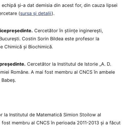
a echipă și-a dat demisia din acest for, din cauza lipsei
ercetare (
sursa și detalii
).
vicepreședinte.
Cercetător în științe inginerești,
București. Costin Sorin Bildea este profesor la
e Chimică și Biochimică.
epreședinte.
Cercetător la Institutul de Istorie „A. D.
demiei Române. A mai fost membru al CNCS în ambele
u Babeș.
r la Institutul de Matematică Simion Stoilow al
fost membru al CNCS în perioada 2011-2013 și a făcut