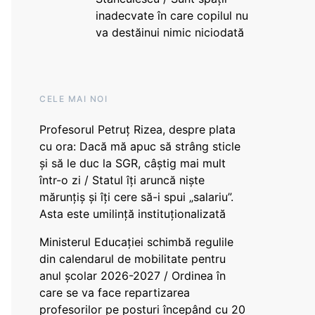
inadecvate în care copilul nu
va destăinui nimic niciodată
CELE MAI NOI
Profesorul Petruț Rizea, despre plata
cu ora: Dacă mă apuc să strâng sticle
și să le duc la SGR, câștig mai mult
într-o zi / Statul îți aruncă niște
mărunțiș și îți cere să-i spui „salariu”.
Asta este umilință instituționalizată
Ministerul Educației schimbă regulile
din calendarul de mobilitate pentru
anul școlar 2026-2027 / Ordinea în
care se va face repartizarea
profesorilor pe posturi începând cu 20