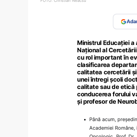
FOTO: Christian Neacsu
Adau
Ministrul Educației 
Național al Cercetării
cu rol important în ev
clasificarea departa
calitatea cercetării 
unei întregi școli do
calitate sau de etică
conducerea forului v
și profesor de Neurob
Până acum, președi
Academiei Române, ia
Oncologic „Prof. Dr.