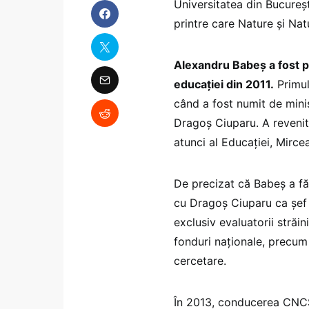
Universitatea din București
printre care Nature și Nat
Alexandru Babeș a fost pre
educației din 2011.
Primul
când a fost numit de minist
Dragoș Ciuparu. A revenit 
atunci al Educației, Mirce
De precizat că Babeș a fă
cu Dragoș Ciuparu ca șef 
exclusiv evaluatorii străi
fonduri naționale, precum ș
cercetare.
În 2013, conducerea CNCS