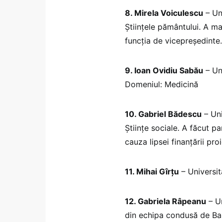
8. Mirela Voiculescu
– Un
Științele pământului. A m
funcția de vicepreședinte.
9. Ioan Ovidiu Sabău
– Un
Domeniul: Medicină
10. Gabriel Bădescu
– Uni
Științe sociale. A făcut pa
cauza lipsei finanțării pro
11. Mihai Gîrțu
– Universit
12. Gabriela Râpeanu
– Un
din echipa condusă de Ba