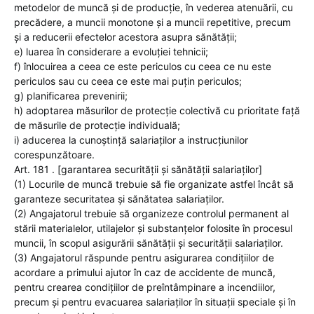
metodelor de muncă şi de producţie, în vederea atenuării, cu
precădere, a muncii monotone şi a muncii repetitive, precum
şi a reducerii efectelor acestora asupra sănătăţii;
e) luarea în considerare a evoluţiei tehnicii;
f) înlocuirea a ceea ce este periculos cu ceea ce nu este
periculos sau cu ceea ce este mai puţin periculos;
g) planificarea prevenirii;
h) adoptarea măsurilor de protecţie colectivă cu prioritate faţă
de măsurile de protecţie individuală;
i) aducerea la cunoştinţă salariaţilor a instrucţiunilor
corespunzătoare.
Art. 181 . [garantarea securităţii şi sănătăţii salariaţilor]
(1) Locurile de muncă trebuie să fie organizate astfel încât să
garanteze securitatea şi sănătatea salariaţilor.
(2) Angajatorul trebuie să organizeze controlul permanent al
stării materialelor, utilajelor şi substanţelor folosite în procesul
muncii, în scopul asigurării sănătăţii şi securităţii salariaţilor.
(3) Angajatorul răspunde pentru asigurarea condiţiilor de
acordare a primului ajutor în caz de accidente de muncă,
pentru crearea condiţiilor de preîntâmpinare a incendiilor,
precum şi pentru evacuarea salariaţilor în situaţii speciale şi în