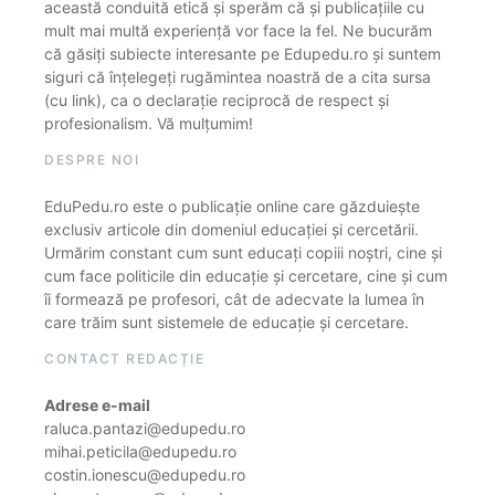
această conduită etică și sperăm că și publicațiile cu
mult mai multă experiență vor face la fel. Ne bucurăm
că găsiți subiecte interesante pe Edupedu.ro și suntem
siguri că înțelegeți rugămintea noastră de a cita sursa
(cu link), ca o declarație reciprocă de respect și
profesionalism. Vă mulțumim!
DESPRE NOI
EduPedu.ro este o publicație online care găzduiește
exclusiv articole din domeniul educației și cercetării.
Urmărim constant cum sunt educați copiii noștri, cine și
cum face politicile din educație și cercetare, cine și cum
îi formează pe profesori, cât de adecvate la lumea în
care trăim sunt sistemele de educație și cercetare.
CONTACT REDACȚIE
Adrese e-mail
raluca.pantazi@edupedu.ro
mihai.peticila@edupedu.ro
costin.ionescu@edupedu.ro