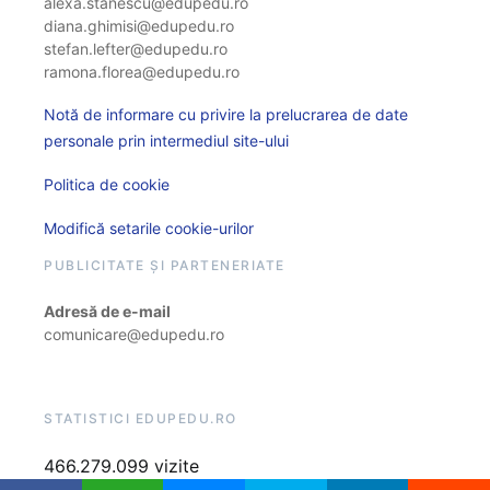
alexa.stanescu@edupedu.ro
diana.ghimisi@edupedu.ro
stefan.lefter@edupedu.ro
ramona.florea@edupedu.ro
Notă de informare cu privire la prelucrarea de date
personale prin intermediul site-ului
Politica de cookie
Modifică setarile cookie-urilor
PUBLICITATE ȘI PARTENERIATE
Adresă de e-mail
comunicare@edupedu.ro
STATISTICI EDUPEDU.RO
466.279.099 vizite