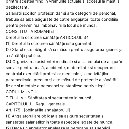
printre acestea fiind in vremurile actuale si accesul la masti si
dezifectanti.
Salariatii scolilor, profesori dar si alte categorii de personal,
trebuie sa aiba asigurate de catre angajatori toate conditiile
pentru prevenirea imbolnavirii la locul de munca.
CONSTITUTIA ROMANIEI
Dreptul la ocrotirea sănătăţii ARTICOLUL 34
(1) Dreptul la ocrotirea sănătăţii este garantat.
(2) Statul este obligat să ia măsuri pentru asigurarea igienei şi
a sănătăţii publice.
(3) Organizarea asistenţei medicale şi a sistemului de asigurări
sociale pentru boală, accidente, maternitate şi recuperare,
controlul exercitării profesiilor medicale şi a activităţilor
paramedicale, precum şi alte măsuri de protecţie a sănătăţii
fizice şi mentale a persoanei se stabilesc potrivit legii.
CODUL MUNCII
TITLUL V – Sănătatea si securitatea in muncă
CAPITOLUL 1 – Reguli generale
Art. 175 . [obligatiile angajatorului]
(1) Angajatorul are obligatia sa asigure securitatea si
sanatatea salariatilor in toate aspectele legate de munca.
(2) Daca un angajator apeleaza la persoane sau servicii