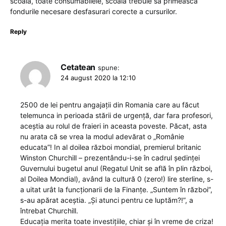
scoala, toate consumabilele, scoala trebuie sa primeasca
fondurile necesare desfasurari corecte a cursurilor.
Reply
Cetatean
spune:
24 august 2020 la 12:10
2500 de lei pentru angajații din Romania care au făcut
telemunca in perioada stării de urgență, dar fara profesori,
aceștia au rolul de fraieri in aceasta poveste. Păcat, asta
nu arata că se vrea la modul adevărat o „Românie
educata”! In al doilea război mondial, premierul britanic
Winston Churchill – prezentându-i-se în cadrul şedinţei
Guvernului bugetul anul (Regatul Unit se află în plin război,
al Doilea Mondial), având la cultură 0 (zero!) lire sterline, s-
a uitat urât la funcţionarii de la Finanţe. „Suntem în război”,
s-au apărat aceştia. „Şi atunci pentru ce luptăm?!”, a
întrebat Churchill.
Educația merita toate investițiile, chiar și în vreme de criza!