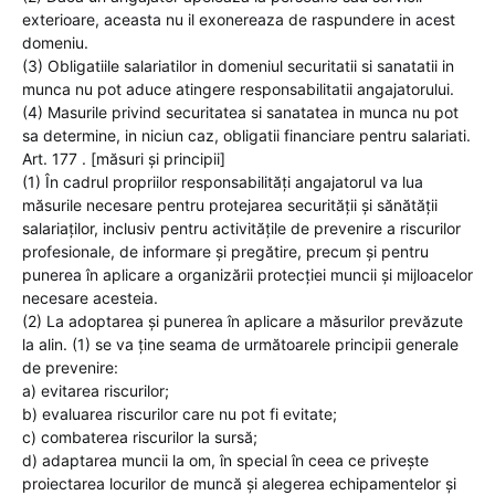
exterioare, aceasta nu il exonereaza de raspundere in acest
domeniu.
(3) Obligatiile salariatilor in domeniul securitatii si sanatatii in
munca nu pot aduce atingere responsabilitatii angajatorului.
(4) Masurile privind securitatea si sanatatea in munca nu pot
sa determine, in niciun caz, obligatii financiare pentru salariati.
Art. 177 . [măsuri şi principii]
(1) În cadrul propriilor responsabilităţi angajatorul va lua
măsurile necesare pentru protejarea securităţii şi sănătăţii
salariaţilor, inclusiv pentru activităţile de prevenire a riscurilor
profesionale, de informare şi pregătire, precum şi pentru
punerea în aplicare a organizării protecţiei muncii şi mijloacelor
necesare acesteia.
(2) La adoptarea şi punerea în aplicare a măsurilor prevăzute
la alin. (1) se va ţine seama de următoarele principii generale
de prevenire:
a) evitarea riscurilor;
b) evaluarea riscurilor care nu pot fi evitate;
c) combaterea riscurilor la sursă;
d) adaptarea muncii la om, în special în ceea ce priveşte
proiectarea locurilor de muncă şi alegerea echipamentelor şi