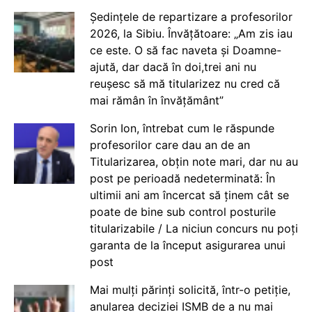
Ședințele de repartizare a profesorilor
2026, la Sibiu. Învățătoare: „Am zis iau
ce este. O să fac naveta și Doamne-
ajută, dar dacă în doi,trei ani nu
reușesc să mă titularizez nu cred că
mai rămân în învățământ”
Sorin Ion, întrebat cum le răspunde
profesorilor care dau an de an
Titularizarea, obțin note mari, dar nu au
post pe perioadă nedeterminată: În
ultimii ani am încercat să ținem cât se
poate de bine sub control posturile
titularizabile / La niciun concurs nu poți
garanta de la început asigurarea unui
post
Mai mulți părinți solicită, într-o petiție,
anularea deciziei ISMB de a nu mai