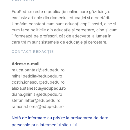
EduPedu.ro este o publicație online care găzduiește
exclusiv articole din domeniul educației și cercetării.
Urmărim constant cum sunt educați copiii noștri, cine și
cum face politicile din educație și cercetare, cine și cum
îi formează pe profesori, cât de adecvate la lumea în
care trăim sunt sistemele de educație și cercetare.
CONTACT REDACȚIE
Adrese e-mail
raluca.pantazi@edupedu.ro
mihai.peticila@edupedu.ro
costin.ionescu@edupedu.ro
alexa.stanescu@edupedu.ro
diana.ghimisi@edupedu.ro
stefan.lefter@edupedu.ro
ramona.florea@edupedu.ro
Notă de informare cu privire la prelucrarea de date
personale prin intermediul site-ului