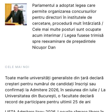
Parlamentul a adoptat legea care
permite organizarea concursurilor
pentru directori în institutele de
cercetare, procedură mult întârziată /
Cele mai multe posturi sunt ocupate
acum interimar / Legea fusese trimisă
spre reexaminare de președintele
Nicușor Dan
CELE MAI NOI
Toate marile universități generaliste din țară declară
creșteri pentru numărul de candidați înscriși sau
confirmați la Admitere 2026, în sesiunea din iulie / La
Universitatea din București, o facultate declară
record de participare pentru ultimii 25 de ani
LISTA Admitere liceu 2026. Locurile rămase libere în