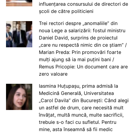
influențarea consursului de directori de
școli de către politicieni
Trei rectori despre „anomaliile” din
noua Lege a salarizării: fostul ministru
Daniel David, surprins de proiectul
„care nu respectă nimic din ce știam” /
Marian Preda: Prin promovări foarte
mulți ajung să ia mai puțini bani /
Remus Pricopie: Un document care are
zero valoare
Iasmina Huțupașu, prima admisă la
Medicină Generală, Universitatea
„Carol Davila” din București: Când alegi
un astfel de drum, care necesită mult
învățat, multă muncă, multe sacrificii,
trebuie s-o faci cu sufletul. Pentru
mine, asta înseamnă să fii medic