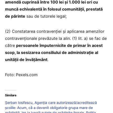
amendă cuprinsă între 100 lei și 1.000 lei ori cu
muncă echivalentă în folosul comunității, prestată
de părinte
sau de tutorele legal;
(2) Constatarea contravenției și aplicarea amenzilor
contravenționale prevăzute la alin. (1) lit. a) se fac de
către
persoanele împuternicite de primar în acest
scop, la sesizarea consiliului de administrație al
unității de învățământ
.
Foto: Pexels.com
Similare
Șerban Iosifescu, Agenția care autorizează/acreditează
școlile: Acum, că a devenit obligatorie grupa mare de
grădiniță, ies la iveală sutele de grădinițe ilegale. Poliția