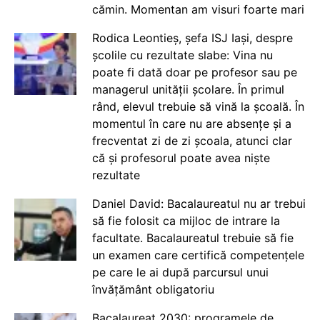
cămin. Momentan am visuri foarte mari
Rodica Leontieș, șefa ISJ Iași, despre
școlile cu rezultate slabe: Vina nu
poate fi dată doar pe profesor sau pe
managerul unității școlare. În primul
rând, elevul trebuie să vină la școală. În
momentul în care nu are absențe și a
frecventat zi de zi școala, atunci clar
că și profesorul poate avea niște
rezultate
Daniel David: Bacalaureatul nu ar trebui
să fie folosit ca mijloc de intrare la
facultate. Bacalaureatul trebuie să fie
un examen care certifică competențele
pe care le ai după parcursul unui
învățământ obligatoriu
Bacalaureat 2030: programele de