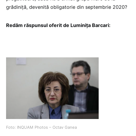
grădiniță, devenită obligatorie din septembrie 2020?
Redăm răspunsul oferit de Luminița Barcari:
Foto: INQUAM Photos – Octav Ganea