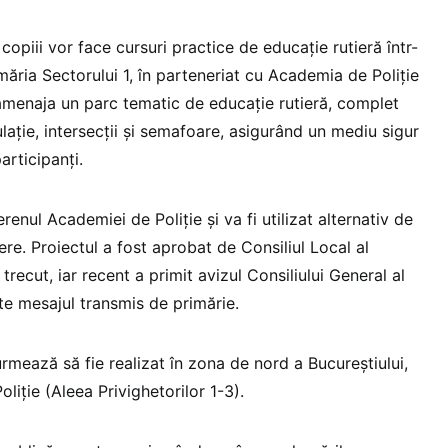
, copiii vor face cursuri practice de educație rutieră într-
imăria Sectorului 1, în parteneriat cu Academia de Poliție
menaja un parc tematic de educație rutieră, complet
ație, intersecții și semafoare, asigurând un mediu sigur
articipanți.
erenul Academiei de Poliție și va fi utilizat alternativ de
ere. Proiectul a fost aprobat de Consiliul Local al
 trecut, iar recent a primit avizul Consiliului General al
ste mesajul transmis de primărie.
 urmează să fie realizat în zona de nord a Bucureștiului,
liție (Aleea Privighetorilor 1-3).