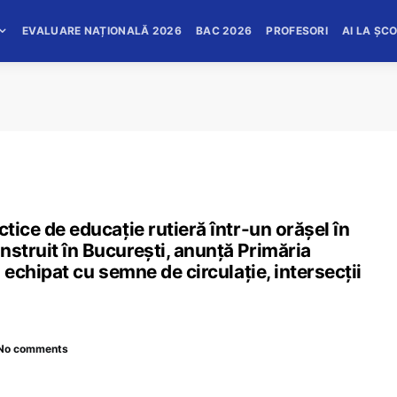
EVALUARE NAȚIONALĂ 2026
BAC 2026
PROFESORI
AI LA ȘC
ctice de educație rutieră într-un orășel în
nstruit în București, anunță Primăria
i echipat cu semne de circulație, intersecții
No comments