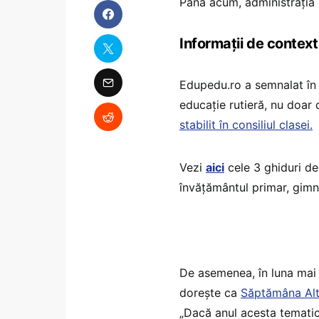
Până acum, administrația 
Informații de context
Edupedu.ro a semnalat în 
educație rutieră, nu doar di
stabilit în consiliul clasei.
Vezi
aici
cele 3 ghiduri de
învățământul primar, gimnaz
De asemenea, în luna mai 2
dorește ca
Săptămâna Altf
„Dacă anul acesta tematic