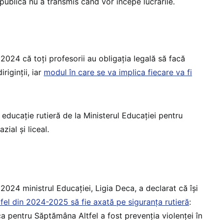
publică nu a transmis când vor începe lucrările.
2024 că toți profesorii au obligația legală să facă
riginții, iar
modul în care se va implica fiecare va fi
 educație rutieră de la Ministerul Educației pentru
ial și liceal.
024 ministrul Educației, Ligia Deca, a declarat că își
el din 2024-2025 să fie axată pe siguranța rutieră
:
a pentru Săptămâna Altfel a fost prevenţia violenţei în