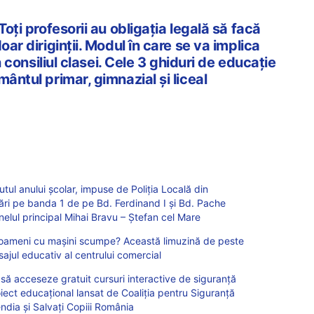
Toți profesorii au obligația legală să facă
oar diriginții. Modul în care se va implica
în consiliul clasei. Cele 3 ghiduri de educație
mântul primar, gimnazial și liceal
putul anului școlar, impuse de Poliția Locală din
onări pe banda 1 de pe Bd. Ferdinand I și Bd. Pache
elul principal Mihai Bravu – Ștefan cel Mare
i oameni cu maşini scumpe? Această limuzină de peste
jul educativ al centrului comercial
pot să acceseze gratuit cursuri interactive de siguranță
oiect educațional lansat de Coaliția pentru Siguranță
endia și Salvați Copiii România