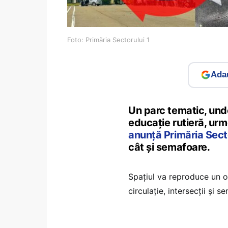
Foto: Primăria Sectorului 1
Adau
Un parc tematic, unde
educație rutieră, urme
anunță Primăria Secto
cât și semafoare.
Spațiul va reproduce un or
circulație, intersecții și s