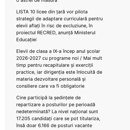
o astfel de măsură
LISTA 10 licee din țară vor pilota
strategii de adaptare curriculară pentru
elevii aflați în risc de excluziune, în
proiectul RECRED, anunță Ministerul
Educației
Elevii de clasa a IX-a încep anul școlar
2026-2027 cu programe noi / Mai mult
timp pentru recapitulare și exerciții
practice, iar dirigenția este înlocuită de
materia dezvoltare personală și
consiliere care va fi obligatorie
Cine participă la ședințele de
repartizare a posturilor pe perioadă
nedeterminată? La nivel național sunt
17.205 candidați care se pot titulariza,
însă doar 6.166 de posturi vacante