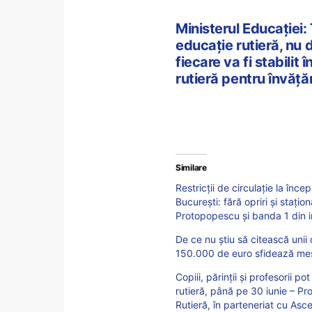
Ministerul Educației: 
educație rutieră, nu d
fiecare va fi stabilit 
rutieră pentru învăță
Similare
Restricții de circulație la înce
București: fără opriri și stați
Protopopescu și banda 1 din in
De ce nu ştiu să citească uni
150.000 de euro sfidează mesa
Copiii, părinții și profesorii 
rutieră, până pe 30 iunie – Pr
Rutieră, în parteneriat cu Asc