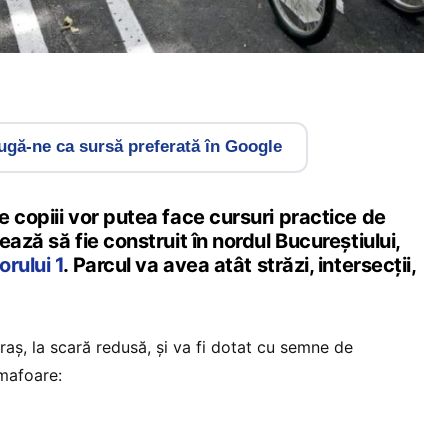
gă-ne ca sursă preferată în Google
 copiii vor putea face cursuri practice de
ază să fie construit în nordul Bucureștiului,
rului 1
. Parcul va avea atât străzi, intersecții,
aș, la scară redusă, și va fi dotat cu semne de
emafoare: