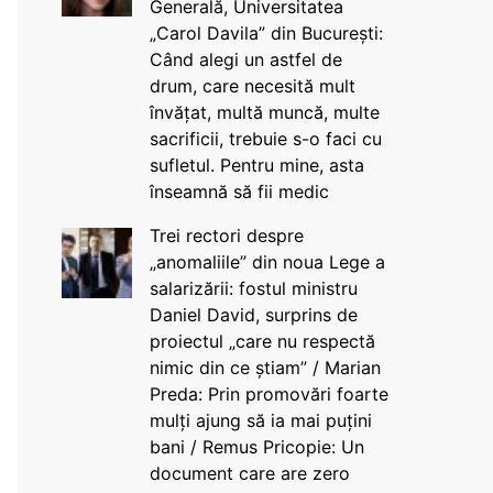
Generală, Universitatea
„Carol Davila” din București:
Când alegi un astfel de
drum, care necesită mult
învățat, multă muncă, multe
sacrificii, trebuie s-o faci cu
sufletul. Pentru mine, asta
înseamnă să fii medic
Trei rectori despre
„anomaliile” din noua Lege a
salarizării: fostul ministru
Daniel David, surprins de
proiectul „care nu respectă
nimic din ce știam” / Marian
Preda: Prin promovări foarte
mulți ajung să ia mai puțini
bani / Remus Pricopie: Un
document care are zero