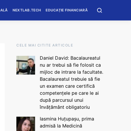
OALĂ
NEXTLAB.TECH
EDUCAȚIE FINANCIARĂ
CELE MAI CITITE ARTICOLE
Daniel David: Bacalaureatul
nu ar trebui să fie folosit ca
mijloc de intrare la facultate.
Bacalaureatul trebuie să fie
un examen care certifică
competențele pe care le ai
după parcursul unui
învățământ obligatoriu
Iasmina Huțupașu, prima
admisă la Medicină