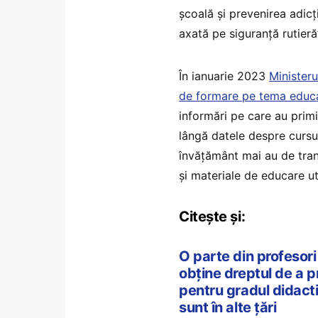
şcoală şi prevenirea adicţi
axată pe siguranţă rutieră”
În ianuarie 2023
Ministeru
de formare pe tema educaț
informări pe care au prim
lângă datele despre cursur
învățământ mai au de tran
și materiale de educare ut
Citește și:
O parte din profesori 
obține dreptul de a p
pentru gradul didactic
sunt în alte țări