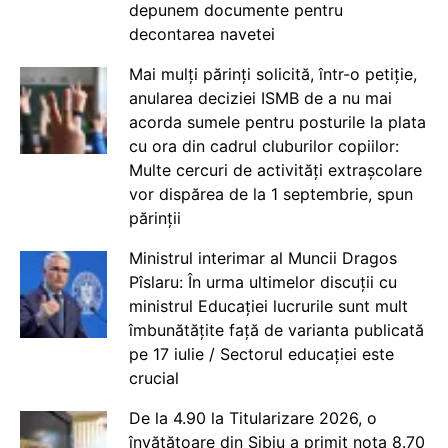
depunem documente pentru
decontarea navetei
Mai mulți părinți solicită, într-o petiție,
anularea deciziei ISMB de a nu mai
acorda sumele pentru posturile la plata
cu ora din cadrul cluburilor copiilor:
Multe cercuri de activități extrașcolare
vor dispărea de la 1 septembrie, spun
părinții
Ministrul interimar al Muncii Dragos
Pîslaru: În urma ultimelor discuții cu
ministrul Educației lucrurile sunt mult
îmbunătățite față de varianta publicată
pe 17 iulie / Sectorul educației este
crucial
De la 4.90 la Titularizare 2026, o
învățătoare din Sibiu a primit nota 8.70