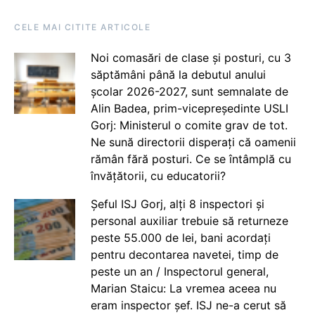
CELE MAI CITITE ARTICOLE
Noi comasări de clase și posturi, cu 3
săptămâni până la debutul anului
școlar 2026-2027, sunt semnalate de
Alin Badea, prim-vicepreședinte USLI
Gorj: Ministerul o comite grav de tot.
Ne sună directorii disperați că oamenii
rămân fără posturi. Ce se întâmplă cu
învățătorii, cu educatorii?
Șeful ISJ Gorj, alți 8 inspectori și
personal auxiliar trebuie să returneze
peste 55.000 de lei, bani acordați
pentru decontarea navetei, timp de
peste un an / Inspectorul general,
Marian Staicu: La vremea aceea nu
eram inspector șef. ISJ ne-a cerut să