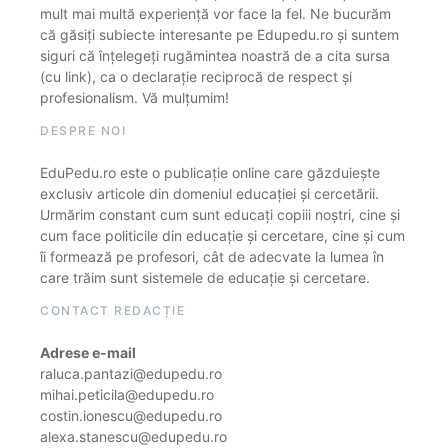
mult mai multă experiență vor face la fel. Ne bucurăm
că găsiți subiecte interesante pe Edupedu.ro și suntem
siguri că înțelegeți rugămintea noastră de a cita sursa
(cu link), ca o declarație reciprocă de respect și
profesionalism. Vă mulțumim!
DESPRE NOI
EduPedu.ro este o publicație online care găzduiește
exclusiv articole din domeniul educației și cercetării.
Urmărim constant cum sunt educați copiii noștri, cine și
cum face politicile din educație și cercetare, cine și cum
îi formează pe profesori, cât de adecvate la lumea în
care trăim sunt sistemele de educație și cercetare.
CONTACT REDACȚIE
Adrese e-mail
raluca.pantazi@edupedu.ro
mihai.peticila@edupedu.ro
costin.ionescu@edupedu.ro
alexa.stanescu@edupedu.ro