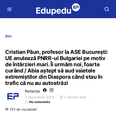
Știri
Cristian Păun, profesor la ASE București:
UE anulează PNRR-ul Bulgariei pe motiv
de întârzieri mari. Îi urmăm noi, foarte
curând / Abia aştept să aud vaietele
extremiştilor din Diaspora când stau în
trafic că nu au autostrăzi
Redacția
2 decembrie 2024
1 minute read
No comments
153 de vizualizări