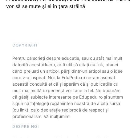
vor să se mute și ei în țara străină
COPYRIGHT
Pentru că scrieți despre educație, sau cu atât mai mult
datorită acestui lucru, ar fi util să citați cu link, atunci
când preluați un articol, părți dintr-un articol sau o idee
care v-a inspirat. Noi, la EduPedu.ro ne-am asumat
această conduită etică și sperăm că și publicațiile cu
mult mai multă experiență vor face la fel. Ne bucurăm
că găsiți subiecte interesante pe Edupedu.ro și suntem
siguri că înțelegeți rugămintea noastră de a cita sursa
(cu link), ca o declarație reciprocă de respect și
profesionalism. Vă mulțumim!
DESPRE NOI