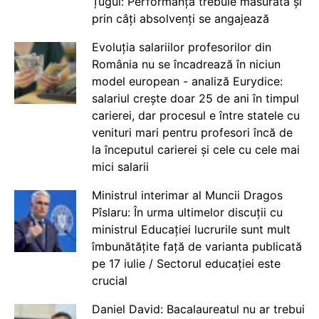
Țugui: Performanța trebuie măsurată și
prin câți absolvenți se angajează
Evoluția salariilor profesorilor din
România nu se încadrează în niciun
model european - analiză Eurydice:
salariul crește doar 25 de ani în timpul
carierei, dar procesul e între statele cu
venituri mari pentru profesori încă de
la începutul carierei și cele cu cele mai
mici salarii
Ministrul interimar al Muncii Dragos
Pîslaru: În urma ultimelor discuții cu
ministrul Educației lucrurile sunt mult
îmbunătățite față de varianta publicată
pe 17 iulie / Sectorul educației este
crucial
Daniel David: Bacalaureatul nu ar trebui