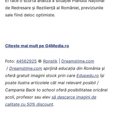
El face o scurtă analiză a situaţiei Planului Naţional
de Redresare şi Rezilienţă al României, previziunile
sale fiind deloc optimiste.
Citește mai mult pe G4Media.ro
Foto:
44562925
©
Ronstik
|
Dreamstime.com
/
Dreamstime.com
sprijină educaţia din România şi
oferă gratuit imagini stock prin care
Edupedu.ro
îşi
poate ilustra articolele cât mai relevant posibil /
Campania Back to school oferă posibilitatea oricărei
școli, profesor sau elev
să descarce imagini de
calitate cu 50% discount
.