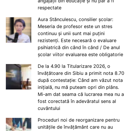
angajații din educație și nu par a fi
respectate
Aura Stănculescu, consilier școlar:
Meseria de profesor este un stres
continuu și unii sunt mai puțini
rezistenți. Este necesară o evaluare
psihiatrică din când în când / De anul
școlar viitor evaluarea este obligatorie
De la 4.90 la Titularizare 2026, o
învățătoare din Sibiu a primit nota 8.70
după contestație: Când am văzut nota
inițială, nu mă puteam opri din plâns.
Mi-am dat seama că lucrarea mea nu a
fost corectată în adevăratul sens al
cuvântului
Proceduri noi de reorganizare pentru
unitățile de învățământ care nu au