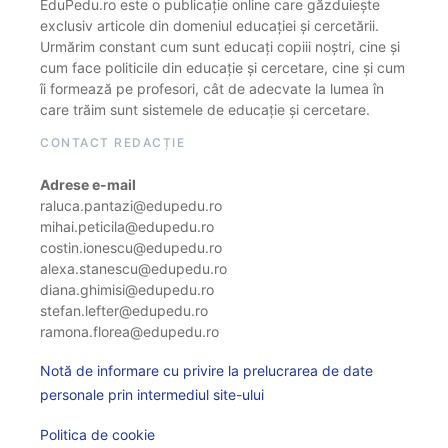
EduPedu.ro este o publicație online care găzduiește
exclusiv articole din domeniul educației și cercetării.
Urmărim constant cum sunt educați copiii noștri, cine și
cum face politicile din educație și cercetare, cine și cum
îi formează pe profesori, cât de adecvate la lumea în
care trăim sunt sistemele de educație și cercetare.
CONTACT REDACȚIE
Adrese e-mail
raluca.pantazi@edupedu.ro
mihai.peticila@edupedu.ro
costin.ionescu@edupedu.ro
alexa.stanescu@edupedu.ro
diana.ghimisi@edupedu.ro
stefan.lefter@edupedu.ro
ramona.florea@edupedu.ro
Notă de informare cu privire la prelucrarea de date
personale prin intermediul site-ului
Politica de cookie