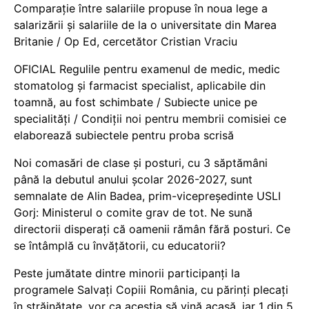
Comparație între salariile propuse în noua lege a
salarizării și salariile de la o universitate din Marea
Britanie / Op Ed, cercetător Cristian Vraciu
OFICIAL Regulile pentru examenul de medic, medic
stomatolog și farmacist specialist, aplicabile din
toamnă, au fost schimbate / Subiecte unice pe
specialități / Condiții noi pentru membrii comisiei ce
elaborează subiectele pentru proba scrisă
Noi comasări de clase și posturi, cu 3 săptămâni
până la debutul anului școlar 2026-2027, sunt
semnalate de Alin Badea, prim-vicepreședinte USLI
Gorj: Ministerul o comite grav de tot. Ne sună
directorii disperați că oamenii rămân fără posturi. Ce
se întâmplă cu învățătorii, cu educatorii?
Peste jumătate dintre minorii participanți la
programele Salvați Copiii România, cu părinți plecați
în străinătate, vor ca aceștia să vină acasă, iar 1 din 5