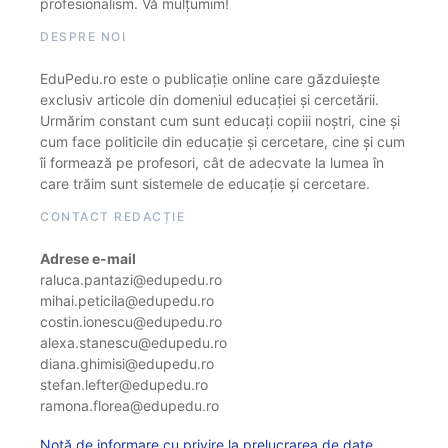
profesionalism. Vă mulțumim!
DESPRE NOI
EduPedu.ro este o publicație online care găzduiește
exclusiv articole din domeniul educației și cercetării.
Urmărim constant cum sunt educați copiii noștri, cine și
cum face politicile din educație și cercetare, cine și cum
îi formează pe profesori, cât de adecvate la lumea în
care trăim sunt sistemele de educație și cercetare.
CONTACT REDACȚIE
Adrese e-mail
raluca.pantazi@edupedu.ro
mihai.peticila@edupedu.ro
costin.ionescu@edupedu.ro
alexa.stanescu@edupedu.ro
diana.ghimisi@edupedu.ro
stefan.lefter@edupedu.ro
ramona.florea@edupedu.ro
Notă de informare cu privire la prelucrarea de date