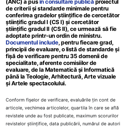
(ANC) a pus
în consultare publică
proiectul
de criterii și standarde minimale pentru
conferirea gradelor științifice de cercetător
științific gradul I (CS I) și cercetător
științific gradul II (CS II), ce urmează să fie
adoptate printr-un ordin de ministru.
Documentul include
, pentru fiecare grad,
principii de evaluare, o listă de standarde și
fișă de verificare pentru 35 domenii de
specialitate, aferente comisiilor de
evaluare, de la Matematică și Informatică
până la Teologie, Arhitectură, Arte vizuale
și Artele spectacolului.
Conform fișelor de verificare, evaluările țin cont de
articole, vechimea articolelor, quartila în care se află
revistele unde au fost publicate, maximum scorurilor
revistelor științifice, data publicării, numărul de autori