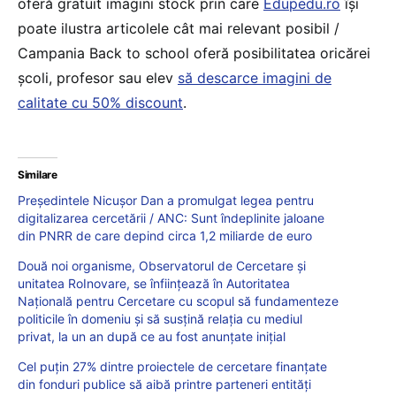
oferă gratuit imagini stock prin care
Edupedu.ro
îşi
poate ilustra articolele cât mai relevant posibil /
Campania Back to school oferă posibilitatea oricărei
școli, profesor sau elev
să descarce imagini de
calitate cu 50% discount
.
Similare
Președintele Nicușor Dan a promulgat legea pentru
digitalizarea cercetării / ANC: Sunt îndeplinite jaloane
din PNRR de care depind circa 1,2 miliarde de euro
Două noi organisme, Observatorul de Cercetare și
unitatea RoInovare, se înființează în Autoritatea
Națională pentru Cercetare cu scopul să fundamenteze
politicile în domeniu și să susțină relația cu mediul
privat, la un an după ce au fost anunțate inițial
Cel puțin 27% dintre proiectele de cercetare finanțate
din fonduri publice să aibă printre parteneri entități