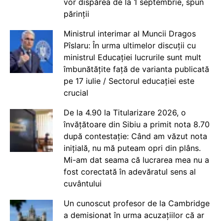
vor dispărea de la 1 septembrie, spun
părinții
Ministrul interimar al Muncii Dragos
Pîslaru: În urma ultimelor discuții cu
ministrul Educației lucrurile sunt mult
îmbunătățite față de varianta publicată
pe 17 iulie / Sectorul educației este
crucial
De la 4.90 la Titularizare 2026, o
învățătoare din Sibiu a primit nota 8.70
după contestație: Când am văzut nota
inițială, nu mă puteam opri din plâns.
Mi-am dat seama că lucrarea mea nu a
fost corectată în adevăratul sens al
cuvântului
Un cunoscut profesor de la Cambridge
a demisionat în urma acuzațiilor că ar