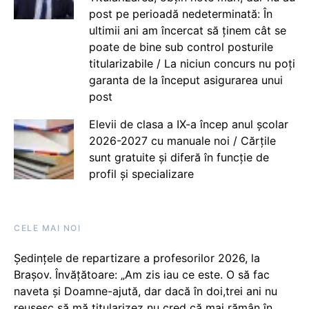
post pe perioadă nedeterminată: În
ultimii ani am încercat să ținem cât se
poate de bine sub control posturile
titularizabile / La niciun concurs nu poți
garanta de la început asigurarea unui
post
Elevii de clasa a IX-a încep anul școlar
2026-2027 cu manuale noi / Cărțile
sunt gratuite și diferă în funcție de
profil și specializare
CELE MAI NOI
Ședințele de repartizare a profesorilor 2026, la
Brașov. Învățătoare: „Am zis iau ce este. O să fac
naveta și Doamne-ajută, dar dacă în doi,trei ani nu
reușesc să mă titularizez nu cred că mai rămân în