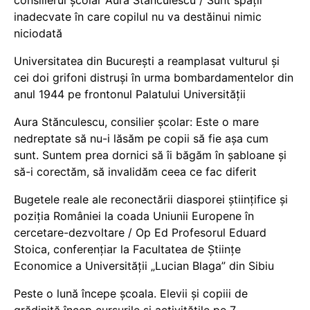
consilierul școlar Aura Stănculescu / Sunt spații
inadecvate în care copilul nu va destăinui nimic
niciodată
Universitatea din București a reamplasat vulturul și
cei doi grifoni distruși în urma bombardamentelor din
anul 1944 pe frontonul Palatului Universității
Aura Stănculescu, consilier școlar: Este o mare
nedreptate să nu-i lăsăm pe copii să fie așa cum
sunt. Suntem prea dornici să îi băgăm în șabloane și
să-i corectăm, să invalidăm ceea ce fac diferit
Bugetele reale ale reconectării diasporei științifice și
poziția României la coada Uniunii Europene în
cercetare-dezvoltare / Op Ed Profesorul Eduard
Stoica, conferențiar la Facultatea de Științe
Economice a Universității „Lucian Blaga” din Sibiu
Peste o lună începe școala. Elevii și copiii de