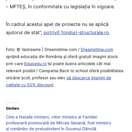
– MFTEȘ, în conformitate cu legislația în vigoare.
În cadrul acestui apel de proiecte nu se aplică
ajutorul de stat”,
potrivit fonduri-structurale.ro
.
Foto: © Vadreams | Dreamstime.com /
Dreamstime.com
sprijină educaţia din România şi oferă gratuit imagini stock
prin care
Edupedu.ro
îşi poate ilustra articolele cât mai
relevant posibil / Campania Back to school oferă posibilitatea
oricărei școli, profesor sau elev
să descarce imagini de
calitate cu 50% discount
.
Similare
Cine e Natalia Intotero, viitor ministru al Familiei:
profesoară promovată de Mircea Geoană, fost ministru
al românilor de pretudindeni în Guvenul Dăncilă