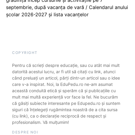
grădiniță încep cursurile și activitățile pe 7
septembrie, după vacanța de vară / Calendarul anului
școlar 2026-2027 și lista vacanțelor
COPYRIGHT
Pentru că scrieți despre educație, sau cu atât mai mult
datorită acestui lucru, ar fi util să citați cu link, atunci
când preluați un articol, părți dintr-un articol sau o idee
care v-a inspirat. Noi, la EduPedu.ro ne-am asumat
această conduită etică și sperăm că și publicațiile cu
mult mai multă experiență vor face la fel. Ne bucurăm
că găsiți subiecte interesante pe Edupedu.ro și suntem
siguri că înțelegeți rugămintea noastră de a cita sursa
(cu link), ca o declarație reciprocă de respect și
profesionalism. Vă mulțumim!
DESPRE NOI