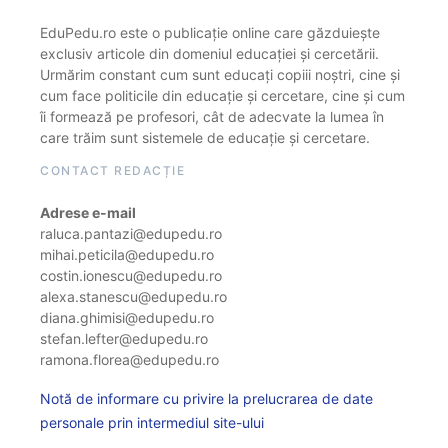
EduPedu.ro este o publicație online care găzduiește
exclusiv articole din domeniul educației și cercetării.
Urmărim constant cum sunt educați copiii noștri, cine și
cum face politicile din educație și cercetare, cine și cum
îi formează pe profesori, cât de adecvate la lumea în
care trăim sunt sistemele de educație și cercetare.
CONTACT REDACȚIE
Adrese e-mail
raluca.pantazi@edupedu.ro
mihai.peticila@edupedu.ro
costin.ionescu@edupedu.ro
alexa.stanescu@edupedu.ro
diana.ghimisi@edupedu.ro
stefan.lefter@edupedu.ro
ramona.florea@edupedu.ro
Notă de informare cu privire la prelucrarea de date
personale prin intermediul site-ului