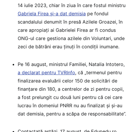
14 iulie 2023, chiar în ziua în care fostul ministru
Gabriela Firea și-a dat demisia
pe fondul
scandalului denumit în presă Azilele Groazei, în
care apropiați ai Gabrielei Firea ar fi condus
ONG-ul care gestiona azilele din Voluntari, unde
zeci de bătrâni erau ținuți în condiții inumane.
Pe 16 august, ministrul Familiei, Natalia Intotero,
a declarat pentru TVRInfo
, că „termenul pentru
finalizarea evaluării celor 150 de solicitări de
finanțare din 180, a centrelor de zi pentru copii,
a fost prelungit cu două luni pentru că cei care
lucrau în domeniul PNRR nu au finalizat și și-au
dat demisia, pentru a scăpa de responsabilitate”.
Contactată astăzi, 17 august, de Edupedu.ro,