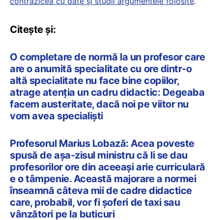
contrazicea cu date și studii argumentele folosite
.
Citește și:
O completare de normă la un profesor care
are o anumită specialitate cu ore dintr-o
altă specialitate nu face bine copiilor,
atrage atenția un cadru didactic: Degeaba
facem austeritate, dacă noi pe viitor nu
vom avea specialiști
Profesorul Marius Lobază: Acea poveste
spusă de așa-zisul ministru că li se dau
profesorilor ore din aceeași arie curriculară
e o tâmpenie. Această majorare a normei
înseamnă câteva mii de cadre didactice
care, probabil, vor fi șoferi de taxi sau
vânzători pe la buticuri