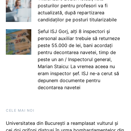
posturilor pentru profesori va fi
actualizată, după repartizarea
candidaților pe posturi titularizabile
Șeful ISJ Gorj, alți 8 inspectori și
personal auxiliar trebuie să returneze
peste 55.000 de lei, bani acordați
pentru decontarea navetei, timp de
peste un an / Inspectorul general,
Marian Staicu: La vremea aceea nu
eram inspector șef. ISJ ne-a cerut să
depunem documente pentru
decontarea navetei
CELE MAI NOI
Universitatea din București a reamplasat vulturul și
cei doi grifoni distruși în urma bombardamentelor din