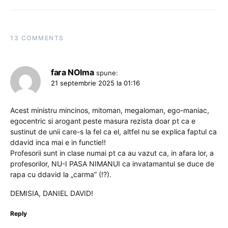
13 COMMENTS
fara NOIma
spune:
21 septembrie 2025 la 01:16
Acest ministru mincinos, mitoman, megaloman, ego-maniac,
egocentric si arogant peste masura rezista doar pt ca e
sustinut de unii care-s la fel ca el, altfel nu se explica faptul ca
ddavid inca mai e in functie!!
Profesorii sunt in clase numai pt ca au vazut ca, in afara lor, a
profesorilor, NU-I PASA NIMANUI ca invatamantul se duce de
rapa cu ddavid la „carma” (!?).
DEMISIA, DANIEL DAVID!
Reply