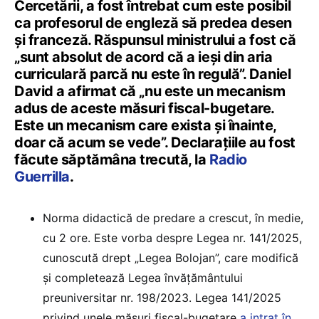
Cercetării, a fost întrebat cum este posibil
ca profesorul de engleză să predea desen
și franceză. Răspunsul ministrului a fost că
„sunt absolut de acord că a ieși din aria
curriculară parcă nu este în regulă”. Daniel
David a afirmat că „nu este un mecanism
adus de aceste măsuri fiscal-bugetare.
Este un mecanism care exista și înainte,
doar că acum se vede”. Declarațiile au fost
făcute săptămâna trecută, la
Radio
Guerrilla
.
Norma didactică de predare a crescut, în medie,
cu 2 ore. Este vorba despre Legea nr. 141/2025,
cunoscută drept „Legea Bolojan”, care modifică
și completează Legea învățământului
preuniversitar nr. 198/2023. Legea 141/2025
privind unele măsuri fiscal-bugetare
a intrat în