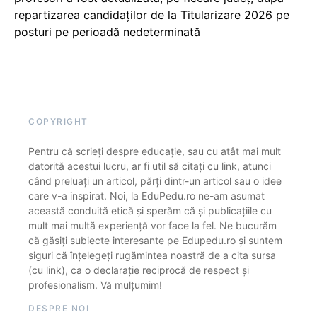
repartizarea candidaților de la Titularizare 2026 pe
posturi pe perioadă nedeterminată
COPYRIGHT
Pentru că scrieți despre educație, sau cu atât mai mult
datorită acestui lucru, ar fi util să citați cu link, atunci
când preluați un articol, părți dintr-un articol sau o idee
care v-a inspirat. Noi, la EduPedu.ro ne-am asumat
această conduită etică și sperăm că și publicațiile cu
mult mai multă experiență vor face la fel. Ne bucurăm
că găsiți subiecte interesante pe Edupedu.ro și suntem
siguri că înțelegeți rugămintea noastră de a cita sursa
(cu link), ca o declarație reciprocă de respect și
profesionalism. Vă mulțumim!
DESPRE NOI