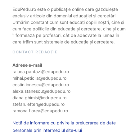
EduPedu.ro este o publicație online care găzduiește
exclusiv articole din domeniul educației și cercetării.
Urmărim constant cum sunt educați copiii noștri, cine și
cum face politicile din educație și cercetare, cine și cum
îi formează pe profesori, cât de adecvate la lumea în
care trăim sunt sistemele de educație și cercetare.
CONTACT REDACȚIE
Adrese e-mail
raluca.pantazi@edupedu.ro
mihai.peticila@edupedu.ro
costin.ionescu@edupedu.ro
alexa.stanescu@edupedu.ro
diana.ghimisi@edupedu.ro
stefan.lefter@edupedu.ro
ramona.florea@edupedu.ro
Notă de informare cu privire la prelucrarea de date
personale prin intermediul site-ului