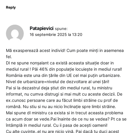
Reply
Patapievici
spune:
16 septembrie 2025 la 13:20
Mă exasperează acest individ! Cum poate minți in asemenea
fel.
Dl ne spune nonșalant ca există aceasta situație doar in
mediul rural ! Păi 46% din populație locuiește in mediul rural!
România este una din țările din UE cel mai puțin urbanizare.
Nivel de urbanizare=nivelul de dezvoltare al unei țări!
Pai si la dezastrul deja știut din mediul rural, tu ministru
informat, nu cumva distrugi si mai mult cu aceste decizii. De
ex.cunosc persoane care au făcut limbi străine cu prof de
română. Nu stiu si nu au nicio înclinație spre limbi străine.
Mai spune dl ministru ca exista si in trecut aceasta problema
ca acum doar se vede.Pai înainte de ce nu se vedea? Pt ca se
întâmplă in mediul rural. Cu ii pasa de acești oameni!
Cu alte cuvinte..el nu are nicio vină. Pai dacă tu duci acest