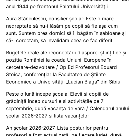
anul 1944 pe frontonul Palatului Universității
Aura Stănculescu, consilier școlar: Este o mare
nedreptate să nu-i lăsăm pe copii să fie așa cum
sunt. Suntem prea dornici să îi băgăm în șabloane și
să-i corectăm, să invalidăm ceea ce fac diferit
Bugetele reale ale reconectării diasporei științifice și
poziția României la coada Uniunii Europene în
cercetare-dezvoltare / Op Ed Profesorul Eduard
Stoica, conferențiar la Facultatea de Științe
Economice a Universității „Lucian Blaga” din Sibiu
Peste o lună începe școala. Elevii și copiii de
grădiniță încep cursurile și activitățile pe 7
septembrie, după vacanța de vară / Calendarul anului
școlar 2026-2027 și lista vacanțelor
An școlar 2026-2027. Lista posturilor pentru
profesori a fost actualizată, pe fiecare județ, după