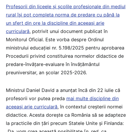
Profesorii din liceele și școlile profesionale din mediul
rural își pot completa norma de predare cu până la
un sfert din ore la discipline din aceeași arie
curriculară
, potrivit unui document publicat în
Monitorul Oficial. Este vorba despre Ordinul
ministrului educației nr. 5.198/2025 pentru aprobarea
Procedurii privind constituirea normelor didactice de
predare-învățare-evaluare în învățământul
preuniversitar, an școlar 2025-2026.
Ministrul Daniel David a anunțat încă din 22 iulie că
profesorii vor putea preda
mai multe discipline din
aceeași arie curriculară
, în contextul creșterii normei
didactice. Acesta dorește ca România să se adapteze
la practicile din țări precum Statele Unite și Finlanda:
„Da, vom crea această posibilitate [
n. red. ca