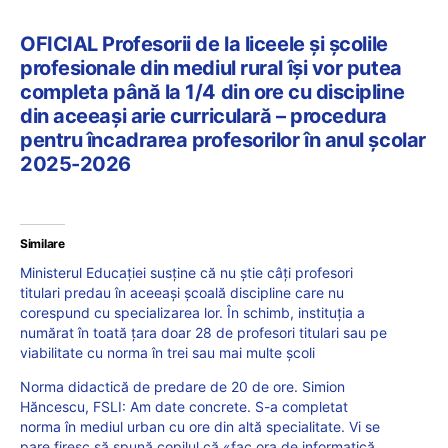
OFICIAL Profesorii de la liceele și școlile
profesionale din mediul rural își vor putea
completa până la 1/4 din ore cu discipline
din aceeași arie curriculară – procedura
pentru încadrarea profesorilor în anul școlar
2025-2026
Similare
Ministerul Educației susține că nu știe câți profesori
titulari predau în aceeași școală discipline care nu
corespund cu specializarea lor. În schimb, instituția a
numărat în toată țara doar 28 de profesori titulari sau pe
viabilitate cu norma în trei sau mai multe școli
Norma didactică de predare de 20 de ore. Simion
Hăncescu, FSLI: Am date concrete. S-a completat
norma în mediul urban cu ore din altă specialitate. Vi se
pare firesc să spună copilul că «fac ora de informatică