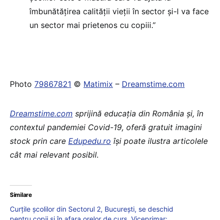
îmbunătățirea calității vieții în sector și-l va face
un sector mai prietenos cu copiii.”
Photo
79867821
©
Matimix
–
Dreamstime.com
Dreamstime.com
sprijină educația din România și, în
contextul pandemiei Covid-19, oferă gratuit imagini
stock prin care
Edupedu.ro
își poate ilustra articolele
cât mai relevant posibil.
Similare
Curțile școlilor din Sectorul 2, București, se deschid
pentru copii și în afara orelor de curs. Viceprimar: