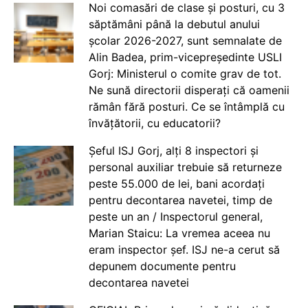
Noi comasări de clase și posturi, cu 3
săptămâni până la debutul anului
școlar 2026-2027, sunt semnalate de
Alin Badea, prim-vicepreședinte USLI
Gorj: Ministerul o comite grav de tot.
Ne sună directorii disperați că oamenii
rămân fără posturi. Ce se întâmplă cu
învățătorii, cu educatorii?
Șeful ISJ Gorj, alți 8 inspectori și
personal auxiliar trebuie să returneze
peste 55.000 de lei, bani acordați
pentru decontarea navetei, timp de
peste un an / Inspectorul general,
Marian Staicu: La vremea aceea nu
eram inspector șef. ISJ ne-a cerut să
depunem documente pentru
decontarea navetei