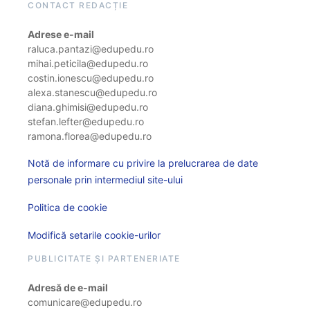
CONTACT REDACȚIE
Adrese e-mail
raluca.pantazi@edupedu.ro
mihai.peticila@edupedu.ro
costin.ionescu@edupedu.ro
alexa.stanescu@edupedu.ro
diana.ghimisi@edupedu.ro
stefan.lefter@edupedu.ro
ramona.florea@edupedu.ro
Notă de informare cu privire la prelucrarea de date
personale prin intermediul site-ului
Politica de cookie
Modifică setarile cookie-urilor
PUBLICITATE ȘI PARTENERIATE
Adresă de e-mail
comunicare@edupedu.ro