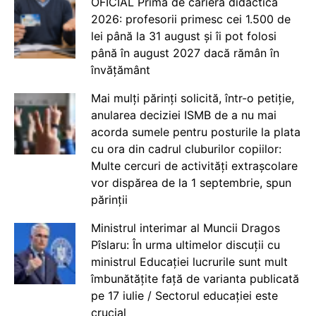
OFICIAL Prima de carieră didactică
2026: profesorii primesc cei 1.500 de
lei până la 31 august și îi pot folosi
până în august 2027 dacă rămân în
învățământ
Mai mulți părinți solicită, într-o petiție,
anularea deciziei ISMB de a nu mai
acorda sumele pentru posturile la plata
cu ora din cadrul cluburilor copiilor:
Multe cercuri de activități extrașcolare
vor dispărea de la 1 septembrie, spun
părinții
Ministrul interimar al Muncii Dragos
Pîslaru: În urma ultimelor discuții cu
ministrul Educației lucrurile sunt mult
îmbunătățite față de varianta publicată
pe 17 iulie / Sectorul educației este
crucial