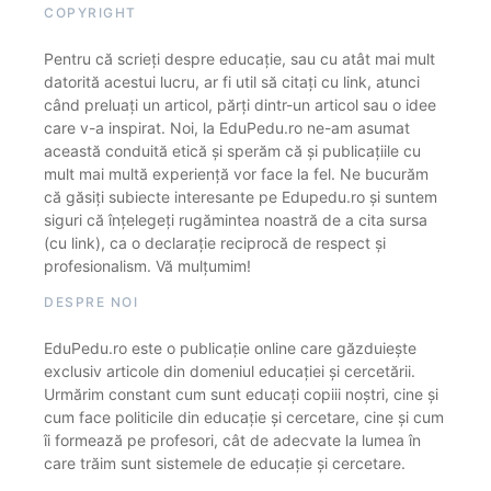
COPYRIGHT
Pentru că scrieți despre educație, sau cu atât mai mult
datorită acestui lucru, ar fi util să citați cu link, atunci
când preluați un articol, părți dintr-un articol sau o idee
care v-a inspirat. Noi, la EduPedu.ro ne-am asumat
această conduită etică și sperăm că și publicațiile cu
mult mai multă experiență vor face la fel. Ne bucurăm
că găsiți subiecte interesante pe Edupedu.ro și suntem
siguri că înțelegeți rugămintea noastră de a cita sursa
(cu link), ca o declarație reciprocă de respect și
profesionalism. Vă mulțumim!
DESPRE NOI
EduPedu.ro este o publicație online care găzduiește
exclusiv articole din domeniul educației și cercetării.
Urmărim constant cum sunt educați copiii noștri, cine și
cum face politicile din educație și cercetare, cine și cum
îi formează pe profesori, cât de adecvate la lumea în
care trăim sunt sistemele de educație și cercetare.