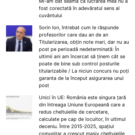
Mi-am dat seama că lucrarea mea nu a
fost corectată în adevăratul sens al
cuvântului
Sorin Ion, întrebat cum le răspunde
profesorilor care dau an de an
Titularizarea, obțin note mari, dar nu au
post pe perioadă nedeterminată: În
ultimii ani am încercat să ținem cât se
poate de bine sub control posturile
titularizabile / La niciun concurs nu poți
garanta de la început asigurarea unui
post
Unici în UE: România este singura țară
din întreaga Uniune Europeană care a
redus cheltuielile de cercetare,
calculate pe cap de locuitor, în ultimul
deceniu. Între 2015-2025, spațiul
comunitar a crescut masiv cheltuielile