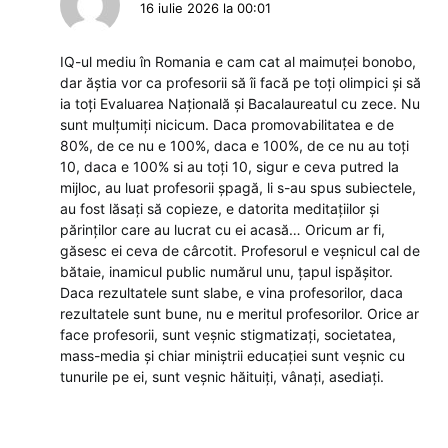
16 iulie 2026 la 00:01
IQ-ul mediu în Romania e cam cat al maimuței bonobo,
dar ăștia vor ca profesorii să îi facă pe toți olimpici și să
ia toți Evaluarea Națională și Bacalaureatul cu zece. Nu
sunt mulțumiți nicicum. Daca promovabilitatea e de
80%, de ce nu e 100%, daca e 100%, de ce nu au toți
10, daca e 100% si au toți 10, sigur e ceva putred la
mijloc, au luat profesorii șpagă, li s-au spus subiectele,
au fost lăsați să copieze, e datorita meditațiilor și
părinților care au lucrat cu ei acasă… Oricum ar fi,
găsesc ei ceva de cârcotit. Profesorul e veșnicul cal de
bătaie, inamicul public numărul unu, țapul ispășitor.
Daca rezultatele sunt slabe, e vina profesorilor, daca
rezultatele sunt bune, nu e meritul profesorilor. Orice ar
face profesorii, sunt veșnic stigmatizați, societatea,
mass-media și chiar miniștrii educației sunt veșnic cu
tunurile pe ei, sunt veșnic hăituiți, vânați, asediați.