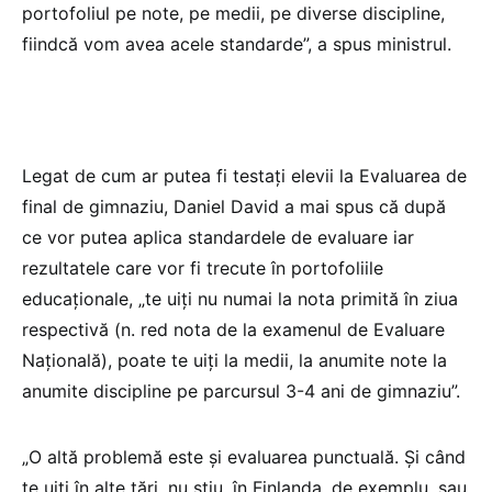
portofoliul pe note, pe medii, pe diverse discipline,
fiindcă vom avea acele standarde”, a spus ministrul.
Legat de cum ar putea fi testați elevii la Evaluarea de
final de gimnaziu, Daniel David a mai spus că după
ce vor putea aplica standardele de evaluare iar
rezultatele care vor fi trecute în portofoliile
educaționale, „te uiți nu numai la nota primită în ziua
respectivă (n. red nota de la examenul de Evaluare
Națională), poate te uiți la medii, la anumite note la
anumite discipline pe parcursul 3-4 ani de gimnaziu”.
„O altă problemă este și evaluarea punctuală. Și când
te uiți în alte țări, nu știu, în Finlanda, de exemplu, sau