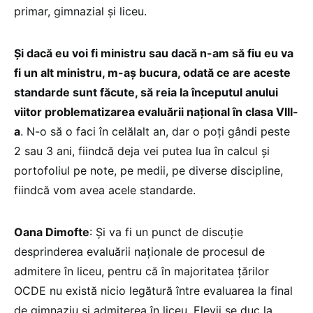
primar, gimnazial și liceu.
Și dacă eu voi fi ministru sau dacă n-am să fiu eu va
fi un alt ministru, m-aș bucura, odată ce are aceste
standarde sunt făcute, să reia la începutul anului
viitor problematizarea evaluării național în clasa VIII-
a
. N-o să o faci în celălalt an, dar o poți gândi peste
2 sau 3 ani, fiindcă deja vei putea lua în calcul și
portofoliul pe note, pe medii, pe diverse discipline,
fiindcă vom avea acele standarde.
Oana Dimofte
: Și va fi un punct de discuție
desprinderea evaluării naționale de procesul de
admitere în liceu, pentru că în majoritatea țărilor
OCDE nu există nicio legătură între evaluarea la final
de gimnaziu și admiterea în liceu. Elevii se duc la