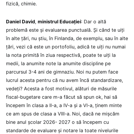
fizică, chimie.
Daniel David
,
ministrul Educației
: Dar o altă
problemă este și evaluarea punctuală. Și când te uiți
în alte țări, nu știu, în Finlanda, de exemplu, sau în alte
țări, vezi că este un portofoliu, adică te uiți nu numai
la nota primită în ziua respectivă, poate te uiți la
medii, la anumite note la anumite discipline pe
parcursul 3-4 ani de gimnaziu. Noi nu putem face
lucrul acesta pentru că nu avem încă standardizare,
vedeți? Acesta a fost motivul, alături de măsurile
fiscal-bugetare care m-a făcut să spun ok, hai să
începem în clasa a II-a, a IV-a și a VI-a, ținem minte
ce am spus de clasa a VIII-a. Noi, dacă ne mișcăm
bine anul școlar 2026- 2027 o să începem cu
standarde de evaluare și notare la toate nivelurile