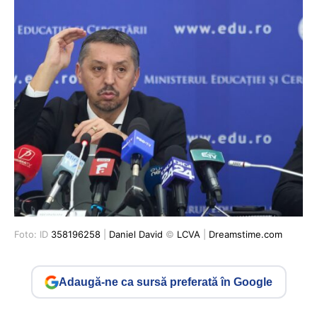
Foto: ID
358196258
|
Daniel David
©
LCVA
|
Dreamstime.com
Adaugă-ne ca sursă preferată în Google