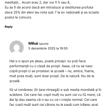
meditații… Acum erau 2, dar vor fi 5 sau 8..
Eu as fi de acord dacă am introduce și destiturea profului
daca 25% din elevi iau nota sub 7 la ev națională și as scoate
postul la concurs.
Reply
Mihai
spune:
5 decembrie 2025 la 19:55
Hai s-o spun pe șleau, poate pricepi: nu poți face
performanță cu o clasă de proști. Aaaa, că nu se nasc
copiii proști ci se prostesc la școală – nu, amice, foarte,
mult prea mulți, sunt doar proști. De la natură. Nu de la
școală.
IQ-ul românesc (în țara-ntreagă) e sub media mondială și în
scădere. Cei care fac copii mulți nu sunt cei cu IQ mare, că
ăia își dau seama că n-au cu ce-i crește normal. Cei care
fac copii mulți sunt cei cărora nu le pasă cum trăiesc acei