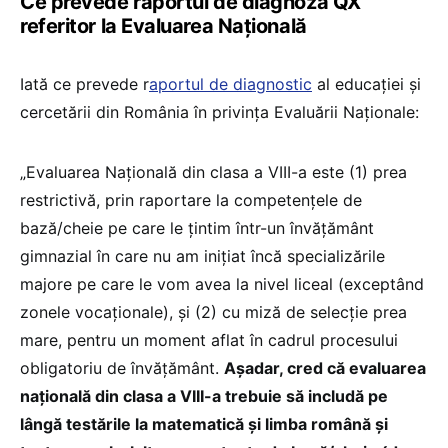
Ce prevede raportul de diagnoză QX
referitor la Evaluarea Națională
Iată ce prevede r
aportul de diagnostic
al educației și
cercetării din România în privința Evaluării Naționale:
„Evaluarea Națională din clasa a VIII-a este (1) prea
restrictivă, prin raportare la competențele de
bază/cheie pe care le țintim într-un învățământ
gimnazial în care nu am inițiat încă specializările
majore pe care le vom avea la nivel liceal (exceptând
zonele vocaționale), și (2) cu miză de selecție prea
mare, pentru un moment aflat în cadrul procesului
obligatoriu de învățământ.
Așadar, cred că evaluarea
națională din clasa a VIII-a trebuie să includă pe
lângă testările la matematică și limba română și