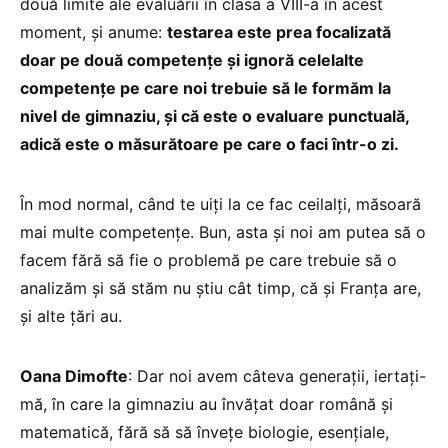
două limite ale evaluării în clasa a VIII-a în acest
moment, și anume:
testarea este prea focalizată
doar pe două competențe și ignoră celelalte
competențe pe care noi trebuie să le formăm la
nivel de gimnaziu, și că este o evaluare punctuală,
adică este o măsurătoare pe care o faci într-o zi.
În mod normal, când te uiți la ce fac ceilalți, măsoară
mai multe competențe. Bun, asta și noi am putea să o
facem fără să fie o problemă pe care trebuie să o
analizăm și să stăm nu știu cât timp, că și Franța are,
și alte țări au.
Oana Dimofte
: Dar noi avem câteva generații, iertați-
mă, în care la gimnaziu au învățat doar română și
matematică, fără să să învețe biologie, esențiale,