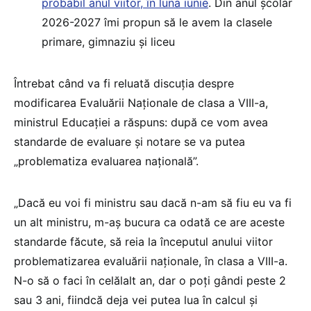
probabil anul viitor, în luna iunie
. Din anul școlar
2026-2027 îmi propun să le avem la clasele
primare, gimnaziu și liceu
Întrebat când va fi reluată discuția despre
modificarea Evaluării Naționale de clasa a VIII-a,
ministrul Educației a răspuns: după ce vom avea
standarde de evaluare și notare se va putea
„problematiza evaluarea națională”.
„Dacă eu voi fi ministru sau dacă n-am să fiu eu va fi
un alt ministru, m-aș bucura ca odată ce are aceste
standarde făcute, să reia la începutul anului viitor
problematizarea evaluării naționale, în clasa a VIII-a.
N-o să o faci în celălalt an, dar o poți gândi peste 2
sau 3 ani, fiindcă deja vei putea lua în calcul și