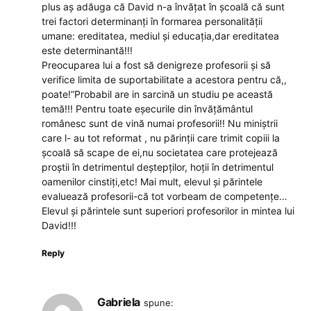
plus aș adăuga că David n-a învățat în școală că sunt
trei factori determinanți în formarea personalității
umane: ereditatea, mediul și educația,dar ereditatea
este determinantă!!!
Preocuparea lui a fost să denigreze profesorii și să
verifice limita de suportabilitate a acestora pentru că,,
poate!”Probabil are in sarcină un studiu pe această
temă!!! Pentru toate eșecurile din învățământul
românesc sunt de vină numai profesorii!! Nu miniștrii
care l- au tot reformat , nu părinții care trimit copiii la
școală să scape de ei,nu societatea care protejează
proștii în detrimentul deștepților, hoții în detrimentul
oamenilor cinstiți,etc! Mai mult, elevul și părintele
evaluează profesorii-că tot vorbeam de competențe…
Elevul și părintele sunt superiori profesorilor in mintea lui
David!!!
Reply
Gabriela
spune: