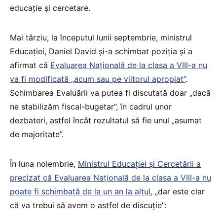
educație și cercetare.
Mai târziu, la începutul lunii septembrie, ministrul
Educației, Daniel David și-a schimbat poziția și a
afirmat că
Evaluarea Națională de la clasa a VIII-a nu
va fi modificată „acum sau pe viitorul apropiat”
.
Schimbarea Evaluării va putea fi discutată doar „dacă
ne stabilizăm fiscal-bugetar”, în cadrul unor
dezbateri, astfel încât rezultatul să fie unul „asumat
de majoritate”.
În luna noiembrie,
Ministrul Educației și Cercetării a
precizat că Evaluarea Națională de la clasa a VIII-a nu
poate fi schimbată de la un an la altul,
„dar este clar
că va trebui să avem o astfel de discuție”: