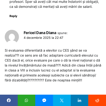
profesori. Sper să aveți cât mai multe îndatoriri și obligații,
ca să demonstrați că meritați să aveți măriri de salarii.
Reply
Fericel Dana Diana
spune:
4 decembrie 2025 la 22:47
Si evaluarea diferentiată a elevilor cu CES șând se va
realiza??! ce sens are să fac adaptare curriculară elevului cu
CES dacă el, orice evaluare pe care o dă la nivel național o dă
la nivelul învățământului de masă?!?! Adică din clasa întâi până
in clasa a VIII a inclusiv lucrez cu el adaptat si la evaluarea
națională el.primeste aceleași subiecte ca si elevii sănătoși/
fără dizabilități?!??!?!?!?!? Este de noaptea minții!!!
Reply