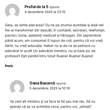
Proful de la 5
spune:
4 decembrie 2025 la 23:10
Gata, se simte plecarea? Du-te pe drumul dumitale și lasă-ne!
Ne-ai transformat din dascăli, în contabili, secretari, telefoniști,
paznici, bone, asistenți medicali și hârțogari. Din septembrie
până acum, am consumat 6 topuri de coli, pentru că voi vreți
hârtii, nu vreți educație. Habar nu ai de ce se petrece cu
adevărat în școli! Un adevărat ministru, nu-și bate joc de
profesori! Ești penibil întru totul! Rușine! Rușine! Rușine!
Reply
Oana Bazarcă
spune:
5 decembrie 2025 la 10:19
Va veni alt ministru și va face la fel sau mai rău. Să nu
sperați că se va schimba ceva, pentru voi, „stimați”