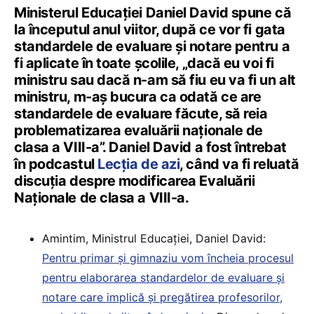
Ministerul Educației Daniel David spune că
la începutul anul viitor, după ce vor fi gata
standardele de evaluare și notare pentru a
fi aplicate în toate școlile, „dacă eu voi fi
ministru sau dacă n-am să fiu eu va fi un alt
ministru, m-aș bucura ca odată ce are
standardele de evaluare făcute, să reia
problematizarea evaluării naționale de
clasa a VIII-a”. Daniel David a fost întrebat
în podcastul
Lecția de azi
, când va fi reluată
discuția despre modificarea Evaluării
Naționale de clasa a VIII-a.
Amintim, Ministrul Educației, Daniel David:
Pentru primar și gimnaziu vom încheia procesul
pentru elaborarea standardelor de evaluare și
notare care implică și pregătirea profesorilor,