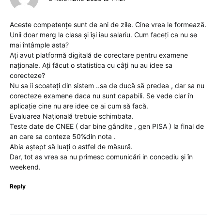
Aceste competențe sunt de ani de zile. Cine vrea le formează.
Unii doar merg la clasa și își iau salariu. Cum faceți ca nu se
mai întâmple asta?
Ați avut platformă digitală de corectare pentru examene
naționale. Ați făcut o statistica cu câți nu au idee sa
corecteze?
Nu sa ii scoateți din sistem ..sa de ducă să predea , dar sa nu
corecteze examene daca nu sunt capabili. Se vede clar în
aplicație cine nu are idee ce ai cum să facă.
Evaluarea Națională trebuie schimbata.
Teste date de CNEE ( dar bine gândite , gen PISA ) la final de
an care sa conteze 50%din nota .
Abia aștept să luați o astfel de măsură.
Dar, tot as vrea sa nu primesc comunicări in concediu și în
weekend.
Reply