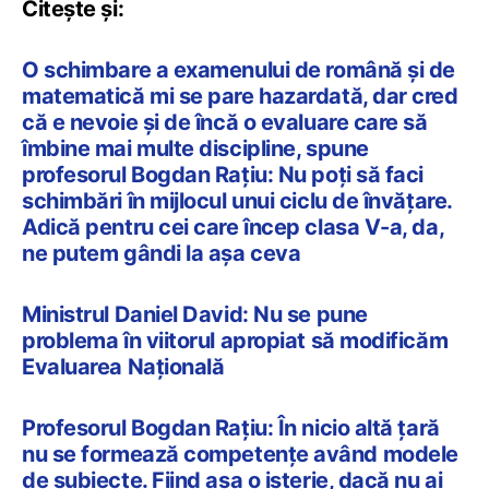
Citește și:
O schimbare a examenului de română și de
matematică mi se pare hazardată, dar cred
că e nevoie și de încă o evaluare care să
îmbine mai multe discipline, spune
profesorul Bogdan Rațiu: Nu poți să faci
schimbări în mijlocul unui ciclu de învățare.
Adică pentru cei care încep clasa V-a, da,
ne putem gândi la așa ceva
Ministrul Daniel David: Nu se pune
problema în viitorul apropiat să modificăm
Evaluarea Națională
Profesorul Bogdan Rațiu: În nicio altă țară
nu se formează competențe având modele
de subiecte. Fiind așa o isterie, dacă nu ai