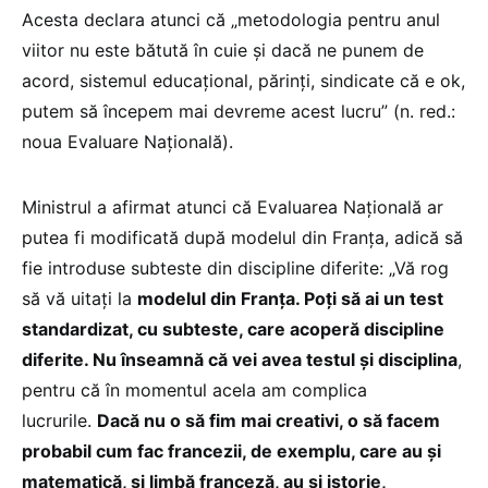
Acesta declara atunci că „metodologia pentru anul
viitor nu este bătută în cuie și dacă ne punem de
acord, sistemul educațional, părinți, sindicate că e ok,
putem să începem mai devreme acest lucru” (n. red.:
noua Evaluare Națională).
Ministrul a afirmat atunci că Evaluarea Națională ar
putea fi modificată după modelul din Franța, adică să
fie introduse subteste din discipline diferite: „Vă rog
să vă uitați la
modelul din Franța. Poți să ai un test
standardizat, cu subteste, care acoperă discipline
diferite. Nu înseamnă că vei avea testul și disciplina
,
pentru că în momentul acela am complica
lucrurile.
Dacă nu o să fim mai creativi, o să facem
probabil cum fac francezii, de exemplu, care au și
matematică, și limbă franceză, au și istorie,