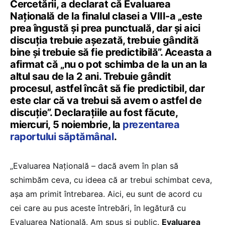
Cercetării, a declarat că Evaluarea
Națională de la finalul clasei a VIII-a „este
prea îngustă și prea punctuală, dar și aici
discuția trebuie așezată, trebuie gândită
bine și trebuie să fie predictibilă”. Aceasta a
afirmat că „nu o pot schimba de la un an la
altul sau de la 2 ani. Trebuie gândit
procesul, astfel încât să fie predictibil, dar
este clar că va trebui să avem o astfel de
discuție”. Declarațiile au fost făcute,
miercuri, 5 noiembrie, la
prezentarea
raportului săptămânal
.
„Evaluarea Națională – dacă avem în plan să
schimbăm ceva, cu ideea că ar trebui schimbat ceva,
așa am primit întrebarea. Aici, eu sunt de acord cu
cei care au pus aceste întrebări, în legătură cu
Evaluarea Națională. Am spus și public.
Evaluarea