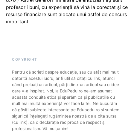
8.70 / Astfel de erori îmi arată ce entuziasmați sunt
profesorii buni, cu experiență să vină la corectat și ce
resurse financiare sunt alocate unui astfel de concurs
important
COPYRIGHT
Pentru că scrieți despre educație, sau cu atât mai mult
datorită acestui lucru, ar fi util să citați cu link, atunci
când preluați un articol, părți dintr-un articol sau o idee
care v-a inspirat. Noi, la EduPedu.ro ne-am asumat
această conduită etică și sperăm că și publicațiile cu
mult mai multă experiență vor face la fel. Ne bucurăm
că găsiți subiecte interesante pe Edupedu.ro și suntem
siguri că înțelegeți rugămintea noastră de a cita sursa
(cu link), ca o declarație reciprocă de respect și
profesionalism. Vă mulțumim!