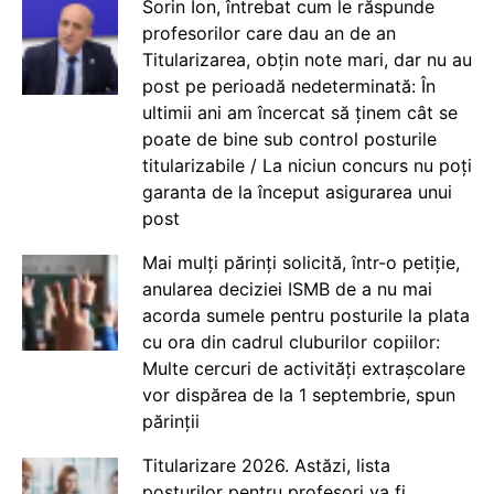
Sorin Ion, întrebat cum le răspunde
profesorilor care dau an de an
Titularizarea, obțin note mari, dar nu au
post pe perioadă nedeterminată: În
ultimii ani am încercat să ținem cât se
poate de bine sub control posturile
titularizabile / La niciun concurs nu poți
garanta de la început asigurarea unui
post
Mai mulți părinți solicită, într-o petiție,
anularea deciziei ISMB de a nu mai
acorda sumele pentru posturile la plata
cu ora din cadrul cluburilor copiilor:
Multe cercuri de activități extrașcolare
vor dispărea de la 1 septembrie, spun
părinții
Titularizare 2026. Astăzi, lista
posturilor pentru profesori va fi