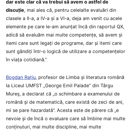
dar este clar că va trebui să avem o astfel de
discuție
, mai ales că, pentru celelalte evaluări din
clasele a II-a, a IV-a și a VI-a, deja am venit cu acele
elemente pe care le-am anunțat încă din raportul QX,
adică să evaluăm mai multe competențe, să avem și
itemi care sunt legați de programe, dar și itemi care
sunt gândiți într-o logică de utilizare a competențelor
în viața cotidiană.”
Bogdan Rațiu
, profesor de Limba și literatura română
la Liceul UMFST „George Emil Palade” din Târgu
Mureș, a declarat că „o schimbare a examenului de
română și de matematică, care există de zeci de ani,
mi se pare hazardată”. Acesta este de părere că „e
nevoie și de încă o evaluare care să îmbine mai multe
conținuturi, mai multe discipline, mai multe