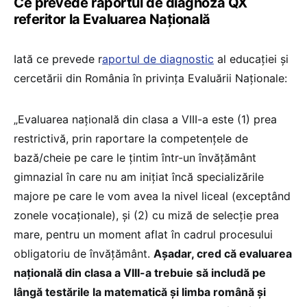
Ce prevede raportul de diagnoză QX
referitor la Evaluarea Națională
Iată ce prevede r
aportul de diagnostic
al educației și
cercetării din România în privința Evaluării Naționale:
„Evaluarea națională din clasa a VIII-a este (1) prea
restrictivă, prin raportare la competențele de
bază/cheie pe care le țintim într-un învățământ
gimnazial în care nu am inițiat încă specializările
majore pe care le vom avea la nivel liceal (exceptând
zonele vocaționale), și (2) cu miză de selecție prea
mare, pentru un moment aflat în cadrul procesului
obligatoriu de învățământ.
Așadar, cred că evaluarea
națională din clasa a VIII-a trebuie să includă pe
lângă testările la matematică și limba română și