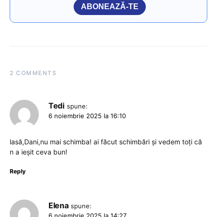
ABONEAZĂ-TE
2 COMMENTS
Tedi
spune:
6 noiembrie 2025 la 16:10
lasă,Dani,nu mai schimba! ai făcut schimbări și vedem toți că
n a ieșit ceva bun!
Reply
Elena
spune:
6 noiembrie 2025 la 14:27