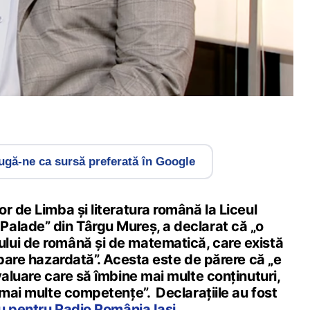
gă-ne ca sursă preferată în Google
r de Limba și literatura română la Liceul
alade” din Târgu Mureș, a declarat că „o
ui de română și de matematică, care există
 pare hazardată”. Acesta este de părere că „e
valuare care să îmbine mai multe conținuturi,
 mai multe competențe”. Declarațiile au fost
iu pentru Radio România Iași
.