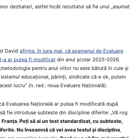
unor dezbateri, astfel încât rezultatul să fie unul „asumat
iel David
afirma, în luna mai, că examenul de Evaluare
I-a ar putea fi modificat
din anul școlar 2025-2026.
metodologia pentru anul viitor nu este bătută în cuie și
istemul educațional, părinți, sindicate că e ok, putem
est lucru” (n. red.: noua Evaluare Națională).
 că Evaluarea Națională ar putea fi modificată după
să fie introduse subteste din discipline diferite: „Vă rog
 Franța. Poți să ai un test standardizat, cu subteste,
ferite. Nu înseamnă că vei avea testul și disciplina
,