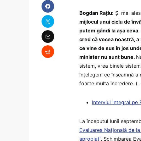
Bogdan Rațiu:
Și mai ales
mijlocul unui ciclu de înv
putem gândi la așa ceva
.
cred că vocea noastră, a 
ce vine de sus în jos und
minister nu sunt bune.
Nu
sistem, vrea binele sistem
înțelegem ce înseamnă a ne
foarte multă încredere. (
Interviul integral pe 
La începutul lunii septemb
Evaluarea Națională de la 
apropiat”
. Schimbarea Eva