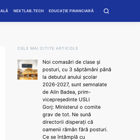
OALĂ
NEXTLAB.TECH
EDUCAȚIE FINANCIARĂ
CELE MAI CITITE ARTICOLE
Noi comasări de clase și
posturi, cu 3 săptămâni până
la debutul anului școlar
2026-2027, sunt semnalate
de Alin Badea, prim-
vicepreședinte USLI
Gorj: Ministerul o comite
grav de tot. Ne sună
directorii disperați că
oamenii rămân fără posturi.
Ce se întâmplă cu