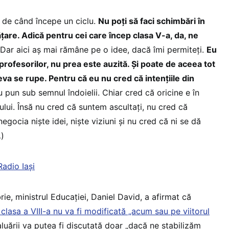
 de când începe un ciclu.
Nu poți să faci schimbări în
ățare. Adică pentru cei care încep clasa V-a, da, ne
 Dar aici aș mai rămâne pe o idee, dacă îmi permiteți.
Eu
profesorilor, nu prea este auzită. Și poate de aceea tot
eva se rupe. Pentru că eu nu cred că intențiile din
 pun sub semnul îndoielii. Chiar cred că oricine e în
ului. Însă nu cred că suntem ascultați, nu cred că
gocia niște idei, niște viziuni și nu cred că ni se dă
…)
Radio Iași
rie, ministrul Educației, Daniel David, a afirmat că
clasa a VIII-a nu va fi modificată „acum sau pe viitorul
luării va putea fi discutată doar „dacă ne stabilizăm