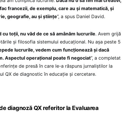
la am complica lucrurile.
Dacă nu o să fim mai creativi,
ac francezii, de exemplu, care au și matematică, și
ie, geografie, au și științe
”, a spus Daniel David.
cu toții, nu văd de ce să amânăm lucrurile
. Avem grijă
tările și filosofia sistemului educațional. Nu așa peste 5
repede lucrurile, vedem cum funcționează și dacă
. Aspectul operațional poate fi negociat
”, a completat
onferințe de presă în care le-a răspuns jurnaliștilor la
ul QX de diagnostic în educație și cercetare.
de diagnoză QX referitor la Evaluarea