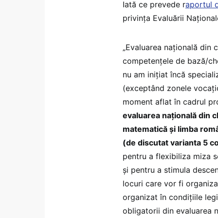
Iată ce prevede r
aportul 
privința Evaluării Național
„Evaluarea națională din cl
competențele de bază/chei
nu am inițiat încă speciali
(exceptând zonele vocațio
moment aflat în cadrul pr
evaluarea națională din cl
matematică și limba româ
(de discutat varianta 5 
pentru a flexibiliza miza s
și pentru a stimula descen
locuri care vor fi organi
organizat în condițiile le
obligatorii din evaluarea n