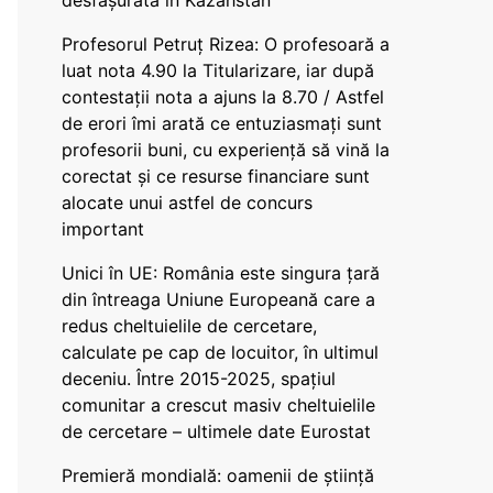
desfășurată în Kazahstan
Profesorul Petruț Rizea: O profesoară a
luat nota 4.90 la Titularizare, iar după
contestații nota a ajuns la 8.70 / Astfel
de erori îmi arată ce entuziasmați sunt
profesorii buni, cu experiență să vină la
corectat și ce resurse financiare sunt
alocate unui astfel de concurs
important
Unici în UE: România este singura țară
din întreaga Uniune Europeană care a
redus cheltuielile de cercetare,
calculate pe cap de locuitor, în ultimul
deceniu. Între 2015-2025, spațiul
comunitar a crescut masiv cheltuielile
de cercetare – ultimele date Eurostat
Premieră mondială: oamenii de știință