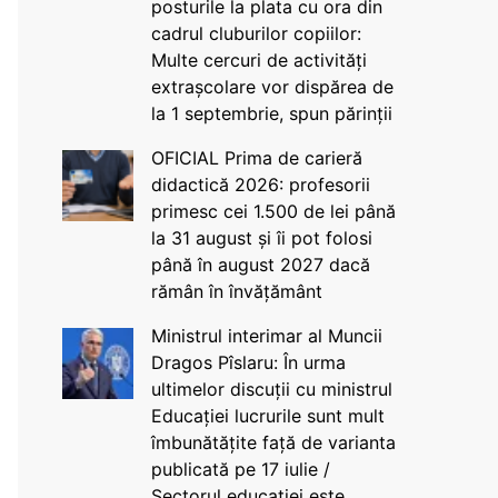
posturile la plata cu ora din
cadrul cluburilor copiilor:
Multe cercuri de activități
extrașcolare vor dispărea de
la 1 septembrie, spun părinții
OFICIAL Prima de carieră
didactică 2026: profesorii
primesc cei 1.500 de lei până
la 31 august și îi pot folosi
până în august 2027 dacă
rămân în învățământ
Ministrul interimar al Muncii
Dragos Pîslaru: În urma
ultimelor discuții cu ministrul
Educației lucrurile sunt mult
îmbunătățite față de varianta
publicată pe 17 iulie /
Sectorul educației este