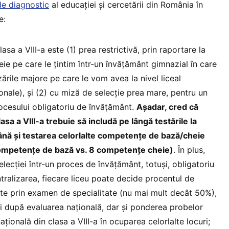
de diagnostic
al educației și cercetării din România în
e:
asa a VIII-a este (1) prea restrictivă, prin raportare la
e pe care le țintim într-un învățământ gimnazial în care
zările majore pe care le vom avea la nivel liceal
nale), și (2) cu miză de selecție prea mare, pentru un
ocesului obligatoriu de învățământ.
Așadar, cred că
asa a VIII-a trebuie să includă pe lângă testările la
nă și testarea celorlalte competențe de bază/cheie
competențe de bază vs. 8 competențe cheie)
. În plus,
elecției într-un proces de învățământ, totuși, obligatoriu
tralizarea, fiecare liceu poate decide procentul de
zate prin examen de specialitate (nu mai mult decât 50%),
gii după evaluarea națională, dar și ponderea probelor
ațională din clasa a VIII-a în ocuparea celorlalte locuri;