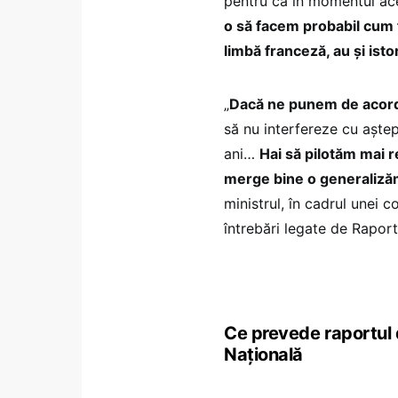
pentru că în momentul ace
o să facem probabil cum f
limbă franceză, au și istor
„
Dacă ne punem de acord 
să nu interfereze cu aștep
ani…
Hai să pilotăm mai 
merge bine o generalizăm
ministrul, în cadrul unei c
întrebări legate de Raport
Ce prevede raportul 
Națională