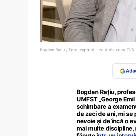
Bogdan Rațiu / Foto: captură – Youtube.com/ TVR
Adau
Bogdan Rațiu, profeso
UMFST „George Emil P
schimbare a examenul
de zeci de ani, mi se
nevoie și de încă o e
mai multe discipline,
făcute
într-un interv