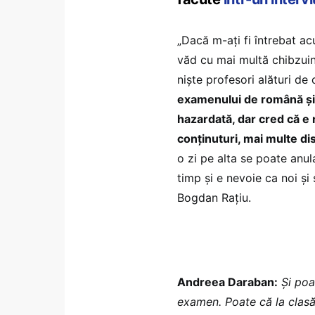
„Dacă m-ați fi întrebat a
văd cu mai multă chibzuin
niște profesori alături de
examenului de română și 
hazardată, dar cred că e 
conținuturi, mai multe di
o zi pe alta se poate an
timp și e nevoie ca noi ș
Bogdan Rațiu.
Andreea Daraban:
Și poa
examen. Poate că la clasă 