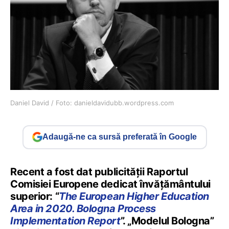
Daniel David / Foto: danieldavidubb.wordpress.com
Adaugă-ne ca sursă preferată în Google
Recent a fost dat publicității Raportul
Comisiei Europene dedicat învățământului
superior: “
The European Higher Education
Area in 2020. Bologna Process
Implementation Report
”. „Modelul Bologna”