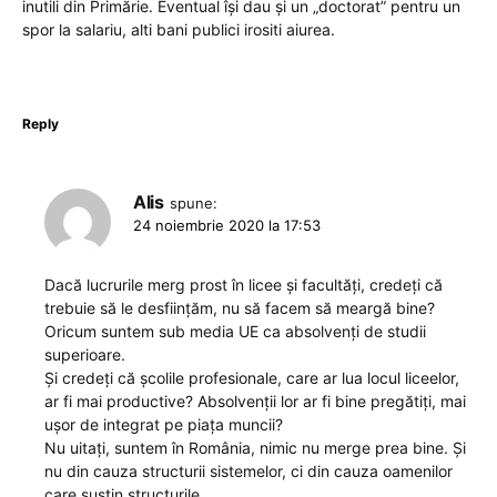
inutili din Primărie. Eventual își dau și un „doctorat” pentru un
spor la salariu, alti bani publici irositi aiurea.
Reply
Alis
spune:
24 noiembrie 2020 la 17:53
Dacă lucrurile merg prost în licee și facultăți, credeți că
trebuie să le desființăm, nu să facem să meargă bine?
Oricum suntem sub media UE ca absolvenți de studii
superioare.
Și credeți că școlile profesionale, care ar lua locul liceelor,
ar fi mai productive? Absolvenții lor ar fi bine pregătiți, mai
ușor de integrat pe piața muncii?
Nu uitați, suntem în România, nimic nu merge prea bine. Și
nu din cauza structurii sistemelor, ci din cauza oamenilor
care susțin structurile.