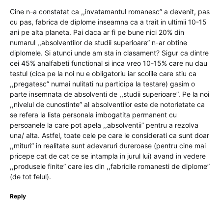
Cine n-a constatat ca ,,invatamantul romanesc” a devenit, pas
cu pas, fabrica de diplome inseamna ca a trait in ultimii 10-15
ani pe alta planeta. Pai daca ar fi pe bune nici 20% din
numarul ,,absolventilor de studii superioare” n-ar obtine
diplomele. Si atunci unde am sta in clasament? Sigur ca dintre
cei 45% analfabeti functional si inca vreo 10-15% care nu dau
testul (cica pe la noi nu e obligatoriu iar scolile care stiu ca
,,pregatesc” numai nulitati nu participa la testare) gasim o
parte insemnata de absolventi de ,,studii superioare”. Pe la noi
,,nivelul de cunostinte” al absolventilor este de notorietate ca
se refera la lista personala imbogatita permanent cu
persoanele la care pot apela ,,absolventii” pentru a rezolva
una/ alta. Astfel, toate cele pe care le considerati ca sunt doar
,,mituri” in realitate sunt adevaruri dureroase (pentru cine mai
pricepe cat de cat ce se intampla in jurul lui) avand in vedere
,,produsele finite” care ies din ,,fabricile romanesti de diplome”
(de tot felul).
Reply