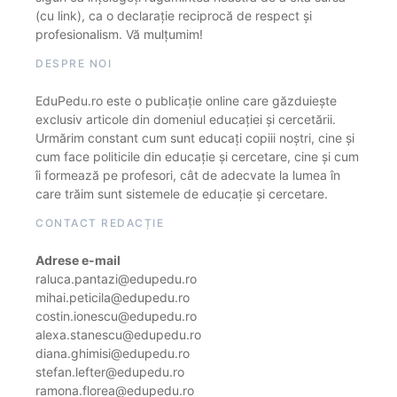
(cu link), ca o declarație reciprocă de respect și
profesionalism. Vă mulțumim!
DESPRE NOI
EduPedu.ro este o publicație online care găzduiește
exclusiv articole din domeniul educației și cercetării.
Urmărim constant cum sunt educați copiii noștri, cine și
cum face politicile din educație și cercetare, cine și cum
îi formează pe profesori, cât de adecvate la lumea în
care trăim sunt sistemele de educație și cercetare.
CONTACT REDACȚIE
Adrese e-mail
raluca.pantazi@edupedu.ro
mihai.peticila@edupedu.ro
costin.ionescu@edupedu.ro
alexa.stanescu@edupedu.ro
diana.ghimisi@edupedu.ro
stefan.lefter@edupedu.ro
ramona.florea@edupedu.ro