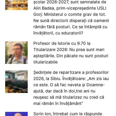
școlar 2026-2027, sunt semnalate de
Alin Badea, prim-vicepreședinte USLI
Gorj: Ministerul o comite grav de tot.
Ne sună directorii disperați că oamenii
rămân fără posturi. Ce se întâmplă cu
învățătorii, cu educatorii?
Profesor de Istorie cu 9.70 la
Titularizare 2026: Nu prea sunt mari
așteptările. Din păcate nu sunt posturi
titularizabile
Ședințele de repartizare a profesorilor
2026, la Sibiu. Învățătoare: „Am zis iau
ce este. O să fac naveta și Doamne-
ajută, dar dacă în doi,trei ani nu
reușesc să mă titularizez nu cred că
mai rămân în învățământ”
Sorin Ion, întrebat cum le răspunde