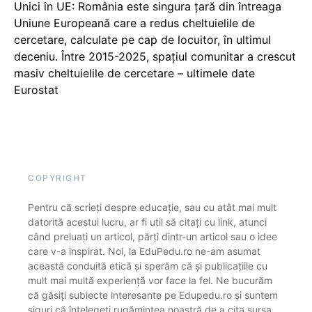
Unici în UE: România este singura țară din întreaga
Uniune Europeană care a redus cheltuielile de
cercetare, calculate pe cap de locuitor, în ultimul
deceniu. Între 2015-2025, spațiul comunitar a crescut
masiv cheltuielile de cercetare – ultimele date
Eurostat
COPYRIGHT
Pentru că scrieți despre educație, sau cu atât mai mult
datorită acestui lucru, ar fi util să citați cu link, atunci
când preluați un articol, părți dintr-un articol sau o idee
care v-a inspirat. Noi, la EduPedu.ro ne-am asumat
această conduită etică și sperăm că și publicațiile cu
mult mai multă experiență vor face la fel. Ne bucurăm
că găsiți subiecte interesante pe Edupedu.ro și suntem
siguri că înțelegeți rugămintea noastră de a cita sursa