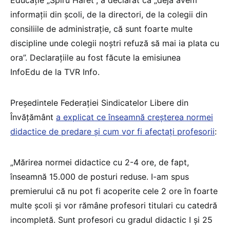
Educație „Spiru Haret”, a declarat că „deja avem
informații din școli, de la directori, de la colegii din
consiliile de administrație, că sunt foarte multe
discipline unde colegii noștri refuză să mai ia plata cu
ora”. Declarațiile au fost făcute la emisiunea
InfoEdu de la TVR Info.
Președintele Federației Sindicatelor Libere din
Învățământ
a explicat ce înseamnă creșterea normei
didactice de predare și cum vor fi afectați profesorii
:
„Mărirea normei didactice cu 2-4 ore, de fapt,
înseamnă 15.000 de posturi reduse. I-am spus
premierului că nu pot fi acoperite cele 2 ore în foarte
multe școli și vor rămâne profesori titulari cu catedră
incompletă. Sunt profesori cu gradul didactic I și 25