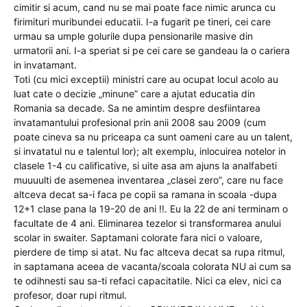
cimitir si acum, cand nu se mai poate face nimic arunca cu
firimituri muribundei educatii. I-a fugarit pe tineri, cei care
urmau sa umple golurile dupa pensionarile masive din
urmatorii ani. I-a speriat si pe cei care se gandeau la o cariera
in invatamant.
Toti (cu mici exceptii) ministri care au ocupat locul acolo au
luat cate o decizie „minune” care a ajutat educatia din
Romania sa decade. Sa ne amintim despre desfiintarea
invatamantului profesional prin anii 2008 sau 2009 (cum
poate cineva sa nu priceapa ca sunt oameni care au un talent,
si invatatul nu e talentul lor); alt exemplu, inlocuirea notelor in
clasele 1-4 cu calificative, si uite asa am ajuns la analfabeti
muuuulti de asemenea inventarea „clasei zero”, care nu face
altceva decat sa-i faca pe copii sa ramana in scoala -dupa
12+1 clase pana la 19-20 de ani !!. Eu la 22 de ani terminam o
facultate de 4 ani. Eliminarea tezelor si transformarea anului
scolar in swaiter. Saptamani colorate fara nici o valoare,
pierdere de timp si atat. Nu fac altceva decat sa rupa ritmul,
in saptamana aceea de vacanta/scoala colorata NU ai cum sa
te odihnesti sau sa-ti refaci capacitatile. Nici ca elev, nici ca
profesor, doar rupi ritmul.