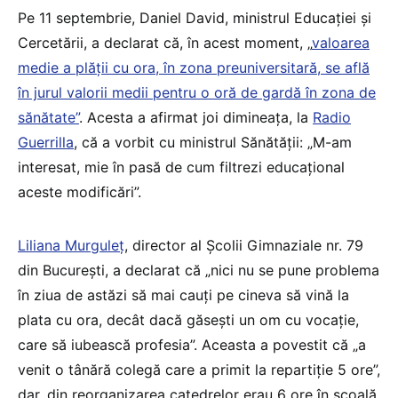
Pe 11 septembrie, Daniel David, ministrul Educației și
Cercetării, a declarat că, în acest moment, „
valoarea
medie a plății cu ora, în zona preuniversitară, se află
în jurul valorii medii pentru o oră de gardă în zona de
sănătate”
. Acesta a afirmat joi dimineața, la
Radio
Guerrilla
, că a vorbit cu ministrul Sănătății: „M-am
interesat, mie în pasă de cum filtrezi educațional
aceste modificări”.
Liliana Murguleț
, director al Școlii Gimnaziale nr. 79
din București, a declarat că „nici nu se pune problema
în ziua de astăzi să mai cauți pe cineva să vină la
plata cu ora, decât dacă găsești un om cu vocație,
care să iubească profesia”. Aceasta a povestit că „a
venit o tânără colegă care a primit la repartiție 5 ore”,
dar, din reorganizarea catedrelor erau 6 ore în școală.