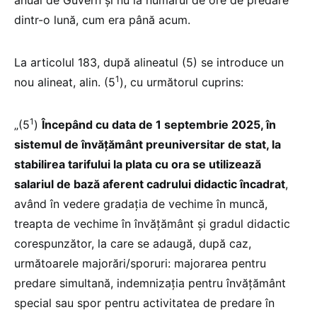
anual de Guvern și nu la numărul de ore de predare
dintr-o lună, cum era până acum.
La articolul 183, după alineatul (5) se introduce un
1
nou alineat, alin. (5
), cu următorul cuprins:
1
„(5
)
Începând cu data de 1 septembrie 2025, în
sistemul de învățământ preuniversitar de stat, la
stabilirea tarifului la plata cu ora se utilizează
salariul de bază aferent cadrului didactic încadrat
,
având în vedere gradația de vechime în muncă,
treapta de vechime în învățământ și gradul didactic
corespunzător, la care se adaugă, după caz,
următoarele majorări/sporuri: majorarea pentru
predare simultană, indemnizația pentru învățământ
special sau spor pentru activitatea de predare în