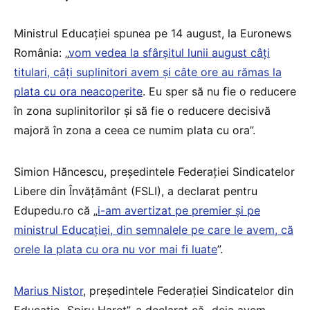
Ministrul Educației spunea pe 14 august, la Euronews
România: „
vom vedea la sfârșitul lunii august câți
titulari, câți suplinitori avem și câte ore au rămas la
plata cu ora neacoperite
. Eu sper să nu fie o reducere
în zona suplinitorilor și să fie o reducere decisivă
majoră în zona a ceea ce numim plata cu ora”.
Simion Hăncescu, președintele Federației Sindicatelor
Libere din Învățământ (FSLI), a declarat pentru
Edupedu.ro că „
i-am avertizat pe premier și pe
ministrul Educației, din semnalele pe care le avem, că
orele la plata cu ora nu vor mai fi luate
”.
Marius Nistor
, președintele Federației Sindicatelor din