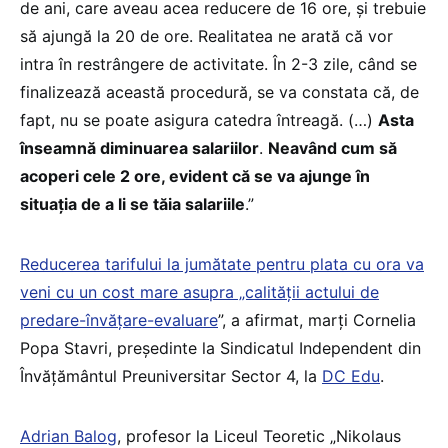
de ani, care aveau acea reducere de 16 ore, și trebuie
să ajungă la 20 de ore. Realitatea ne arată că vor
intra în restrângere de activitate. În 2-3 zile, când se
finalizează această procedură, se va constata că, de
fapt, nu se poate asigura catedra întreagă. (…)
Asta
înseamnă diminuarea salariilor
.
Neavând cum să
acoperi cele 2 ore, evident că se va ajunge în
situația de a li se tăia salariile
.”
Reducerea tarifului la jumătate pentru plata cu ora va
veni cu un cost mare asupra „calității actului de
predare-învățare-evaluare
”, a afirmat, marți Cornelia
Popa Stavri, președinte la Sindicatul Independent din
Învăţământul Preuniversitar Sector 4, la
DC Edu
.
Adrian Balog
, profesor la Liceul Teoretic „Nikolaus