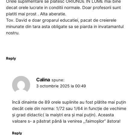
Orele suplimentare se platesc ORIUNDE IN LUME mai bine
decat orele lucrate in conditii normale. Doar profesorii sunt
platiti mai prost . Alta aberatie.
Tov. David e doar groparul educatiei, pacat de creierele
minunate din tara asta obligate sa se piarda in invatamantul
nostru.
Reply
Calina
spune:
3 octombrie 2025 la 00:49
încă dinainte de 89 orele suplinite au fost plătite mai puțin
decât cele din norma: 1/72 sau 1/64 in funcție de vechime
și grad didactic( la maiștri era și mai puțin). Aceasta
valoare s- a păstrat până la venirea ,,faimoșilor” ăstora!
Reply