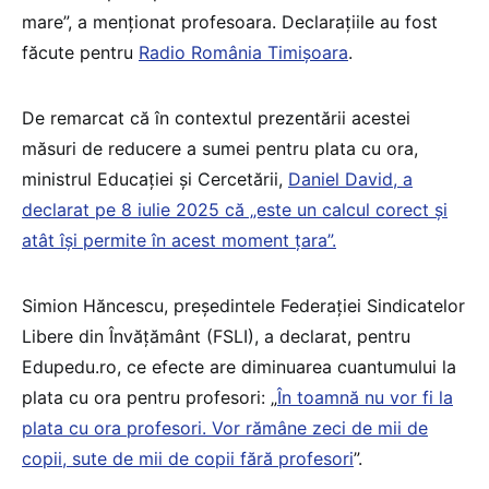
mare”, a menționat profesoara. Declarațiile au fost
făcute pentru
Radio România Timișoara
.
De remarcat că în contextul prezentării acestei
măsuri de reducere a sumei pentru plata cu ora,
ministrul Educației și Cercetării,
Daniel David, a
declarat pe 8 iulie 2025 că „este un calcul corect și
atât își permite în acest moment țara”.
Simion Hăncescu, președintele Federației Sindicatelor
Libere din Învățământ (FSLI), a declarat, pentru
Edupedu.ro, ce efecte are diminuarea cuantumului la
plata cu ora pentru profesori: „
În toamnă nu vor fi la
plata cu ora profesori. Vor rămâne zeci de mii de
copii, sute de mii de copii fără profesori
”.