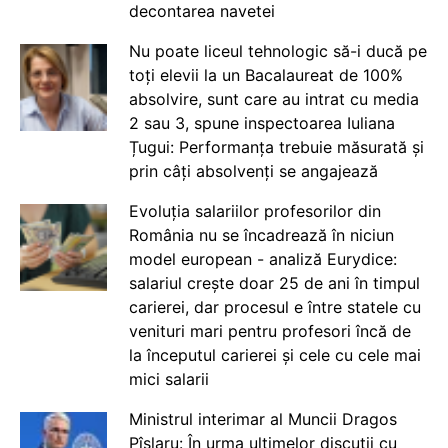
decontarea navetei
Nu poate liceul tehnologic să-i ducă pe
toți elevii la un Bacalaureat de 100%
absolvire, sunt care au intrat cu media
2 sau 3, spune inspectoarea Iuliana
Țugui: Performanța trebuie măsurată și
prin câți absolvenți se angajează
Evoluția salariilor profesorilor din
România nu se încadrează în niciun
model european - analiză Eurydice:
salariul crește doar 25 de ani în timpul
carierei, dar procesul e între statele cu
venituri mari pentru profesori încă de
la începutul carierei și cele cu cele mai
mici salarii
Ministrul interimar al Muncii Dragos
Pîslaru: În urma ultimelor discuții cu