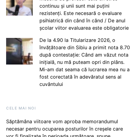
continuu și unii sunt mai puțini
rezistenți. Este necesară o evaluare
psihiatrică din când în când / De anul
școlar viitor evaluarea este obligatorie
De la 4.90 la Titularizare 2026, o
învățătoare din Sibiu a primit nota 8.70
după contestație: Când am văzut nota
inițială, nu mă puteam opri din plâns.
Mi-am dat seama că lucrarea mea nu a
fost corectată în adevăratul sens al
cuvântului
CELE MAI NOI
Săptămâna viitoare vom aproba memorandumul
necesar pentru ocuparea posturilor în creșele care
vor fi finalizate în perioada următoare, spune