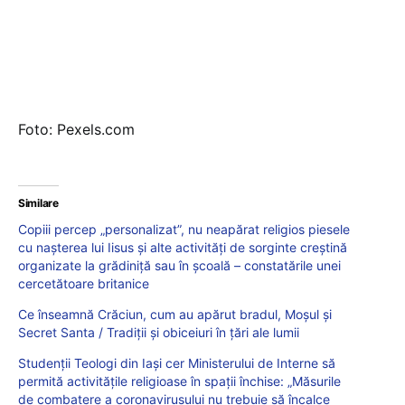
Foto: Pexels.com
Similare
Copiii percep „personalizat”, nu neapărat religios piesele
cu nașterea lui Iisus și alte activități de sorginte creștină
organizate la grădiniță sau în școală – constatările unei
cercetătoare britanice
Ce înseamnă Crăciun, cum au apărut bradul, Moșul și
Secret Santa / Tradiţii şi obiceiuri în ţări ale lumii
Studenții Teologi din Iași cer Ministerului de Interne să
permită activitățile religioase în spații închise: „Măsurile
de combatere a coronavirusului nu trebuie să încalce