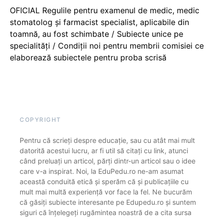
OFICIAL Regulile pentru examenul de medic, medic
stomatolog și farmacist specialist, aplicabile din
toamnă, au fost schimbate / Subiecte unice pe
specialități / Condiții noi pentru membrii comisiei ce
elaborează subiectele pentru proba scrisă
COPYRIGHT
Pentru că scrieți despre educație, sau cu atât mai mult
datorită acestui lucru, ar fi util să citați cu link, atunci
când preluați un articol, părți dintr-un articol sau o idee
care v-a inspirat. Noi, la EduPedu.ro ne-am asumat
această conduită etică și sperăm că și publicațiile cu
mult mai multă experiență vor face la fel. Ne bucurăm
că găsiți subiecte interesante pe Edupedu.ro și suntem
siguri că înțelegeți rugămintea noastră de a cita sursa