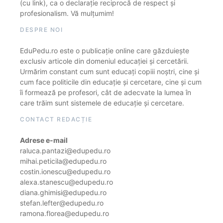
(cu link), ca o declarație reciprocă de respect și
profesionalism. Vă mulțumim!
DESPRE NOI
EduPedu.ro este o publicație online care găzduiește
exclusiv articole din domeniul educației și cercetării.
Urmărim constant cum sunt educați copiii noștri, cine și
cum face politicile din educație și cercetare, cine și cum
îi formează pe profesori, cât de adecvate la lumea în
care trăim sunt sistemele de educație și cercetare.
CONTACT REDACȚIE
Adrese e-mail
raluca.pantazi@edupedu.ro
mihai.peticila@edupedu.ro
costin.ionescu@edupedu.ro
alexa.stanescu@edupedu.ro
diana.ghimisi@edupedu.ro
stefan.lefter@edupedu.ro
ramona.florea@edupedu.ro