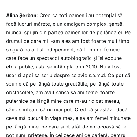
Alina Șerban:
Cred că toți oamenii au potențial să
facă lucruri mărețe, e un amalgam complex, șansă,
muncă, sprijin din partea oamenilor de pe lângă ei. Pe
drumul pe care mi l-am ales am fost foarte mult timp
singură ca artist independent, să fii prima femeie
care face un spectacol autobiografic și își expune
etnia public, asta se întâmpla prin 2010. Nu a fost
ușor și apoi să scriu despre sclavie ș.a.m.d. Ce pot să
spun e că pe lângă toate greutățile, pe lângă toate
obstacolele, am avut șansa să am femei foarte
puternice pe lângă mine care m-au ridicat mereu,
când simțeam că nu mai pot. Cred că și astăzi, dacă
ceva mă bucură în viața mea, e să am femei minunate
pe lângă mine, pe care sunt atât de norocoasă să le
pot numi prietene. În cei zece ani de carieră, pentru