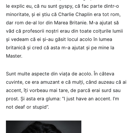
le explic eu, că nu sunt gyspy, că fac parte dintr-o
minoritate, și ei știu că Charlie Chaplin era tot rom,
dar rom de-al lor din Marea Britanie. M-a ajutat să
văd că profesorii noștri erau din toate colțurile lumii
și vedeam că ei și-au găsit locul acolo în lumea
britanică și cred că asta m-a ajutat și pe mine la
Master.
Sunt multe aspecte din viața de acolo. În câteva
cuvinte, ce era amuzant e că mulți, când auzeau că ai
accent, îți vorbeau mai tare, de parcă erai surd sau
prost. Și asta era gluma: ”I just have an accent. I’m
not deaf or stupid”.