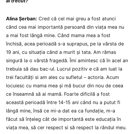
ai trecut?
Alina Șerban:
Cred că cel mai greu a fost atunci
când cea mai importantă persoană din viața mea nu
a mai fost lângă mine. Când mama mea a fost
închisă, acea perioadă s-a suprapus, pe la vârsta de
19 ani, cu situația când a murit și tata. Am rămas
singură la o vârstă fragedă. Îmi amintesc că în acel an
trebuia să dau bac-ul. Lucrul pozitiv e că am luat la
trei facultăți si am ales cu sufletul – actoria. Acum
locuiesc cu mama mea și mă bucur din nou de ceea
ce înseamnă să ai mamă. Foarte dificilă a fost
această perioadă între 14-15 ani când nu a putut fi
lângă mine, însă ce mi-a dat ea ca fundație, m-a
făcut să înțeleg cât de importantă este educația în
viața mea, să cer respect si să respect la rândul meu.