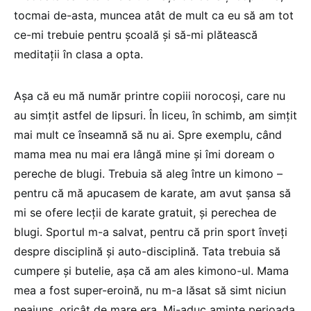
tocmai de-asta, muncea atât de mult ca eu să am tot
ce-mi trebuie pentru școală și să-mi plătească
meditații în clasa a opta.
Așa că eu mă număr printre copiii norocoși, care nu
au simțit astfel de lipsuri. În liceu, în schimb, am simțit
mai mult ce înseamnă să nu ai. Spre exemplu, când
mama mea nu mai era lângă mine și îmi doream o
pereche de blugi. Trebuia să aleg între un kimono –
pentru că mă apucasem de karate, am avut șansa să
mi se ofere lecții de karate gratuit, și perechea de
blugi. Sportul m-a salvat, pentru că prin sport înveți
despre disciplină și auto-disciplină. Tata trebuia să
cumpere și butelie, așa că am ales kimono-ul. Mama
mea a fost super-eroină, nu m-a lăsat să simt niciun
neajuns, oricât de mare era. Mi-aduc aminte perioada