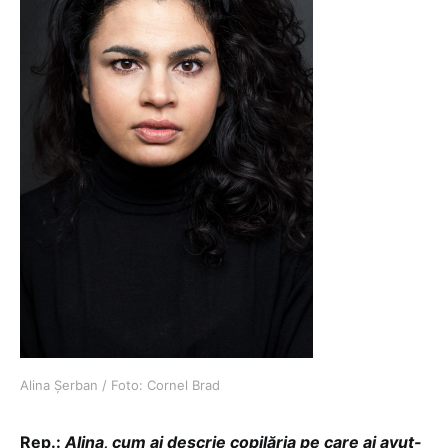
Alina Șerban / Foto: Cornel Brad
Rep.:
Alina, cum ai descrie copilăria pe care ai avut-