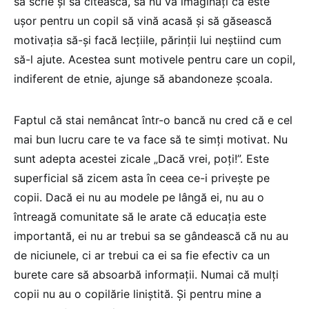
să scrie și să citească, să nu vă imaginați că este
ușor pentru un copil să vină acasă și să găsească
motivația să-și facă lecțiile, părinții lui neștiind cum
să-l ajute. Acestea sunt motivele pentru care un copil,
indiferent de etnie, ajunge să abandoneze școala.
Faptul că stai nemâncat într-o bancă nu cred că e cel
mai bun lucru care te va face să te simți motivat. Nu
sunt adepta acestei zicale „Dacă vrei, poți!”. Este
superficial să zicem asta în ceea ce-i privește pe
copii. Dacă ei nu au modele pe lângă ei, nu au o
întreagă comunitate să le arate că educația este
importantă, ei nu ar trebui sa se gândească că nu au
de niciunele, ci ar trebui ca ei sa fie efectiv ca un
burete care să absoarbă informații. Numai că mulți
copii nu au o copilărie liniștită. Și pentru mine a