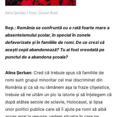
Alina Șerban / Foto: Cornel Brad
Rep.:
România se confruntă cu o rată foarte mare a
absenteismului școlar, în special în zonele
defavorizate și în familiile de romi. De ce crezi că
acești copii abandonează? Tu ai fost vreodată pe
punctul de a abandona școala?
Alina Șerban:
Cred că trebuie spus că familiile de
romi sunt grupul minoritar cel mai discriminat din
România și ca să nu rămânem așa la fraze clișeistice,
trebuie să ne uităm un pic la istorie și să înțelegem că
după atâtea secole de sclavie, Holocaust, și lipsa
unor politici publice care să îi ajute pe romi să aibă
acces egal la resurse, vedem situația în care ne