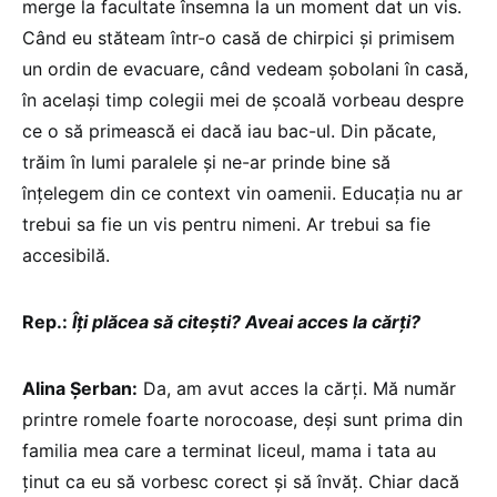
merge la facultate însemna la un moment dat un vis.
Când eu stăteam într-o casă de chirpici și primisem
un ordin de evacuare, când vedeam șobolani în casă,
în același timp colegii mei de școală vorbeau despre
ce o să primească ei dacă iau bac-ul. Din păcate,
trăim în lumi paralele și ne-ar prinde bine să
înțelegem din ce context vin oamenii. Educația nu ar
trebui sa fie un vis pentru nimeni. Ar trebui sa fie
accesibilă.
Rep.:
Îți plăcea să citești? Aveai acces la cărți?
Alina Șerban:
Da, am avut acces la cărți. Mă număr
printre romele foarte norocoase, deși sunt prima din
familia mea care a terminat liceul, mama i tata au
ținut ca eu să vorbesc corect și să învăț. Chiar dacă