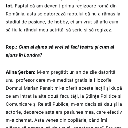
tot.
Faptul că am devenit prima regizoare romă din
România, asta se datorează faptului că nu a rămas la
stadiul de pasiune, de hobby, ci am vrut să aflu cum
să fiu la rândul meu actriță, să scriu și să regizez.
Rep.:
Cum ai ajuns să vrei să faci teatru și cum ai
ajuns în Londra?
Alina Șerban:
M-am pregătit un an de zile datorită
unui profesor care m-a meditat gratis la filozofie.
Domnul Marian Panait mi-a oferit aceste lecții și după
ce am intrat la alte două facultăți, la Științe Politice și
Comunicare și Relații Publice, m-am decis să dau și la
actorie, deoarece asta era pasiunea mea, care efectiv
m-a chemat. Asta venea din copilărie, când îmi
plăcea să dansez, să dau mici „spectacolașe”. Era așa