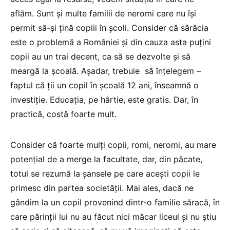
aflăm. Sunt și multe familii de neromi care nu își
permit să-și țină copiii în școli. Consider că sărăcia
este o problemă a României și din cauza asta puțini
copii au un trai decent, ca să se dezvolte și să
meargă la școală. Așadar, trebuie să înțelegem –
faptul că ții un copil în școală 12 ani, înseamnă o
investiție. Educația, pe hârtie, este gratis. Dar, în
practică, costă foarte mult.
Consider că foarte mulți copii, romi, neromi, au mare
potențial de a merge la facultate, dar, din păcate,
totul se rezumă la șansele pe care acești copii le
primesc din partea societății. Mai ales, dacă ne
gândim la un copil provenind dintr-o familie săracă, în
care părinții lui nu au făcut nici măcar liceul și nu știu