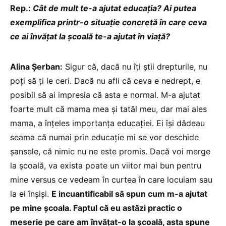
Rep.:
Cât de mult te-a ajutat educația? Ai putea
exemplifica printr-o situație concretă în care ceva
ce ai învățat la școală te-a ajutat în viață?
Alina Șerban:
Sigur că, dacă nu îți știi drepturile, nu
poți să ți le ceri. Dacă nu afli că ceva e nedrept, e
posibil să ai impresia că asta e normal. M-a ajutat
foarte mult că mama mea și tatăl meu, dar mai ales
mama, a înțeles importanța educației. Ei își dădeau
seama că numai prin educație mi se vor deschide
șansele, că nimic nu ne este promis. Dacă voi merge
la școală, va exista poate un viitor mai bun pentru
mine versus ce vedeam în curtea în care locuiam sau
la ei înșiși.
E incuantificabil să spun cum m-a ajutat
pe mine școala. Faptul că eu astăzi practic o
meserie pe care am învățat-o la școală, asta spune