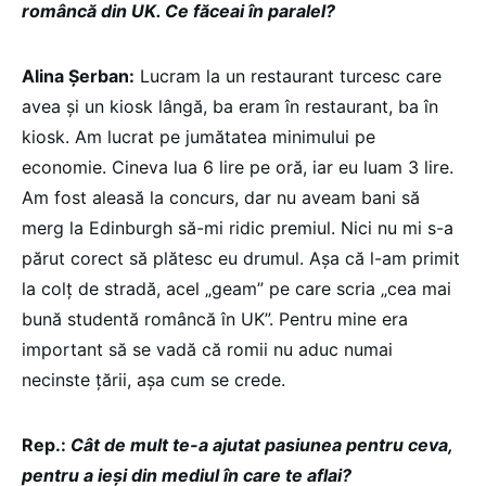
româncă din UK. Ce făceai în paralel?
Alina Șerban:
Lucram la un restaurant turcesc care
avea și un kiosk lângă, ba eram în restaurant, ba în
kiosk. Am lucrat pe jumătatea minimului pe
economie. Cineva lua 6 lire pe oră, iar eu luam 3 lire.
Am fost aleasă la concurs, dar nu aveam bani să
merg la Edinburgh să-mi ridic premiul. Nici nu mi s-a
părut corect să plătesc eu drumul. Așa că l-am primit
la colț de stradă, acel „geam” pe care scria „cea mai
bună studentă româncă în UK”. Pentru mine era
important să se vadă că romii nu aduc numai
necinste țării, așa cum se crede.
Rep.:
Cât de mult te-a ajutat pasiunea pentru ceva,
pentru a ieși din mediul în care te aflai?