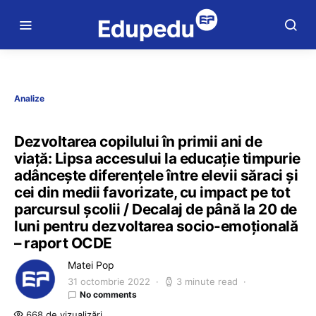
Analize
Dezvoltarea copilului în primii ani de
viață: Lipsa accesului la educație timpurie
adâncește diferențele între elevii săraci și
cei din medii favorizate, cu impact pe tot
parcursul școlii / Decalaj de până la 20 de
luni pentru dezvoltarea socio-emoțională
– raport OCDE
Matei Pop
31 octombrie 2022
3 minute read
No comments
668 de vizualizări