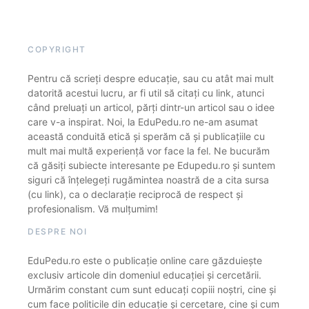
COPYRIGHT
Pentru că scrieți despre educație, sau cu atât mai mult
datorită acestui lucru, ar fi util să citați cu link, atunci
când preluați un articol, părți dintr-un articol sau o idee
care v-a inspirat. Noi, la EduPedu.ro ne-am asumat
această conduită etică și sperăm că și publicațiile cu
mult mai multă experiență vor face la fel. Ne bucurăm
că găsiți subiecte interesante pe Edupedu.ro și suntem
siguri că înțelegeți rugămintea noastră de a cita sursa
(cu link), ca o declarație reciprocă de respect și
profesionalism. Vă mulțumim!
DESPRE NOI
EduPedu.ro este o publicație online care găzduiește
exclusiv articole din domeniul educației și cercetării.
Urmărim constant cum sunt educați copiii noștri, cine și
cum face politicile din educație și cercetare, cine și cum