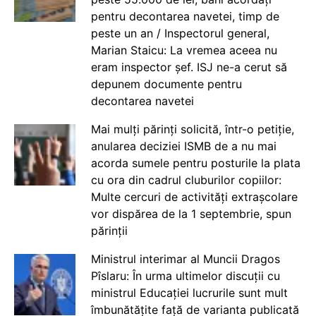
pentru decontarea navetei, timp de
peste un an / Inspectorul general,
Marian Staicu: La vremea aceea nu
eram inspector șef. ISJ ne-a cerut să
depunem documente pentru
decontarea navetei
Mai mulți părinți solicită, într-o petiție,
anularea deciziei ISMB de a nu mai
acorda sumele pentru posturile la plata
cu ora din cadrul cluburilor copiilor:
Multe cercuri de activități extrașcolare
vor dispărea de la 1 septembrie, spun
părinții
Ministrul interimar al Muncii Dragos
Pîslaru: În urma ultimelor discuții cu
ministrul Educației lucrurile sunt mult
îmbunătățite față de varianta publicată