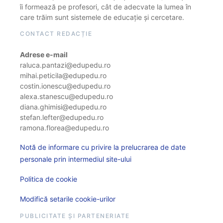
îi formează pe profesori, cât de adecvate la lumea în
care trăim sunt sistemele de educație și cercetare.
CONTACT REDACȚIE
Adrese e-mail
raluca.pantazi@edupedu.ro
mihai.peticila@edupedu.ro
costin.ionescu@edupedu.ro
alexa.stanescu@edupedu.ro
diana.ghimisi@edupedu.ro
stefan.lefter@edupedu.ro
ramona.florea@edupedu.ro
Notă de informare cu privire la prelucrarea de date
personale prin intermediul site-ului
Politica de cookie
Modifică setarile cookie-urilor
PUBLICITATE ȘI PARTENERIATE