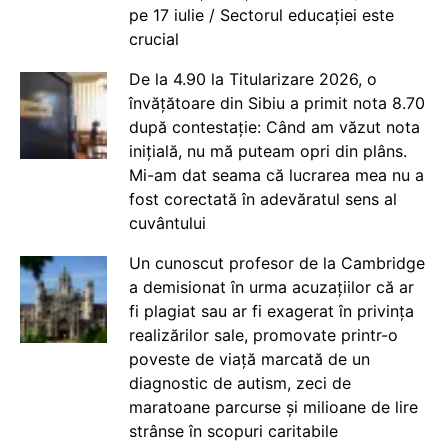
pe 17 iulie / Sectorul educației este
crucial
De la 4.90 la Titularizare 2026, o
învățătoare din Sibiu a primit nota 8.70
după contestație: Când am văzut nota
inițială, nu mă puteam opri din plâns.
Mi-am dat seama că lucrarea mea nu a
fost corectată în adevăratul sens al
cuvântului
Un cunoscut profesor de la Cambridge
a demisionat în urma acuzațiilor că ar
fi plagiat sau ar fi exagerat în privința
realizărilor sale, promovate printr-o
poveste de viață marcată de un
diagnostic de autism, zeci de
maratoane parcurse și milioane de lire
strânse în scopuri caritabile