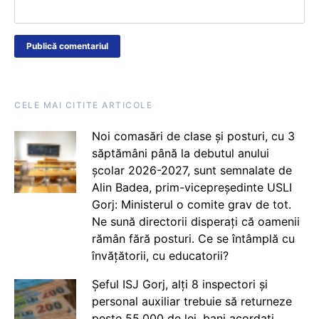
CELE MAI CITITE ARTICOLE
Noi comasări de clase și posturi, cu 3
săptămâni până la debutul anului
școlar 2026-2027, sunt semnalate de
Alin Badea, prim-vicepreședinte USLI
Gorj: Ministerul o comite grav de tot.
Ne sună directorii disperați că oamenii
rămân fără posturi. Ce se întâmplă cu
învățătorii, cu educatorii?
Șeful ISJ Gorj, alți 8 inspectori și
personal auxiliar trebuie să returneze
peste 55.000 de lei, bani acordați