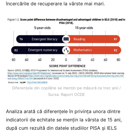
încercările de recuperare la vârste mai mari.
Diferențele din copilărie se mențin pe măsură ce trec anii /
Sursa: Raport OCDE
Analiza arată că diferențele în privința unora dintre
indicatorii de echitate se mențin la vârsta de 15 ani,
după cum rezultă din datele studiilor PISA și IELS