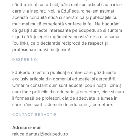
când preluați un articol, părți dintr-un articol sau o idee
care v-a inspirat. Noi, la EduPedu.ro ne-am asumat
această conduită etică și sperăm că și publicațiile cu
mult mai multă experiență vor face la fel. Ne bucurăm
că găsiți subiecte interesante pe Edupedu.ro și suntem
siguri că înțelegeți rugămintea noastră de a cita sursa
(cu link), ca o declarație reciprocă de respect și
profesionalism. Vă mulțumim!
DESPRE NOI
EduPedu.ro este o publicație online care găzduiește
exclusiv articole din domeniul educației și cercetării.
Urmărim constant cum sunt educați copiii noștri, cine și
cum face politicile din educație și cercetare, cine și cum
îi formează pe profesori, cât de adecvate la lumea în
care trăim sunt sistemele de educație și cercetare.
CONTACT REDACȚIE
Adrese e-mail
raluca.pantazi@edupedu.ro