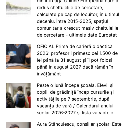
din întreaga Uniune Europeană care a
redus cheltuielile de cercetare,
calculate pe cap de locuitor, în ultimul
deceniu. Între 2015-2025, spațiul
comunitar a crescut masiv cheltuielile
de cercetare - ultimele date Eurostat
OFICIAL Prima de carieră didactică
2026: profesorii primesc cei 1.500 de
lei până la 31 august și îi pot folosi
până în august 2027 dacă rămân în
învățământ
Peste o lună începe școala. Elevii și
copiii de grădiniță încep cursurile și
activitățile pe 7 septembrie, după
vacanța de vară / Calendarul anului
școlar 2026-2027 și lista vacanțelor
Aura Stănculescu, consilier școlar: Este