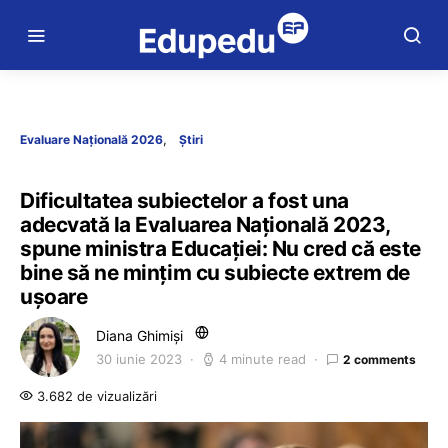
Evaluare Națională 2026
Știri
Dificultatea subiectelor a fost una
adecvată la Evaluarea Națională 2023,
spune ministra Educației: Nu cred că este
bine să ne mințim cu subiecte extrem de
ușoare
Diana Ghimiși
30 iunie 2023
4 minute read
2 comments
3.682 de vizualizări