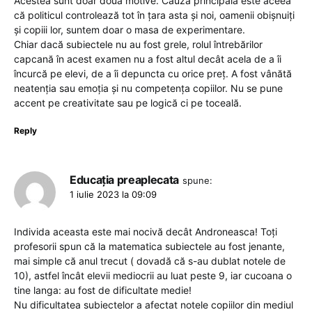
Acestea sunt doar două motive. Cauza principală este aceea
că politicul controlează tot în țara asta și noi, oamenii obișnuiți
și copiii lor, suntem doar o masa de experimentare.
Chiar dacă subiectele nu au fost grele, rolul întrebărilor
capcană în acest examen nu a fost altul decât acela de a îi
încurcă pe elevi, de a îi depuncta cu orice preț. A fost vânătă
neatenția sau emoția și nu competența copiilor. Nu se pune
accent pe creativitate sau pe logică ci pe toceală.
Reply
Educația preaplecata
spune:
1 iulie 2023 la 09:09
Individa aceasta este mai nocivă decât Androneasca! Toți
profesorii spun că la matematica subiectele au fost jenante,
mai simple că anul trecut ( dovadă că s-au dublat notele de
10), astfel încât elevii mediocrii au luat peste 9, iar cucoana o
tine langa: au fost de dificultate medie!
Nu dificultatea subiectelor a afectat notele copiilor din mediul