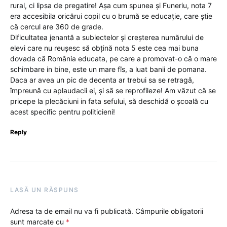
rural, ci lipsa de pregatire! Așa cum spunea și Funeriu, nota 7
era accesibila oricărui copil cu o brumă se educație, care știe
că cercul are 360 de grade.
Dificultatea jenantă a subiectelor și creșterea numărului de
elevi care nu reușesc să obțină nota 5 este cea mai buna
dovada că România educata, pe care a promovat-o că o mare
schimbare in bine, este un mare fîs, a luat banii de pomana.
Daca ar avea un pic de decenta ar trebui sa se retragă,
împreună cu aplaudacii ei, și să se reprofileze! Am văzut că se
pricepe la plecăciuni in fata sefului, să deschidă o școală cu
acest specific pentru politicieni!
Reply
LASĂ UN RĂSPUNS
Adresa ta de email nu va fi publicată.
Câmpurile obligatorii
sunt marcate cu
*