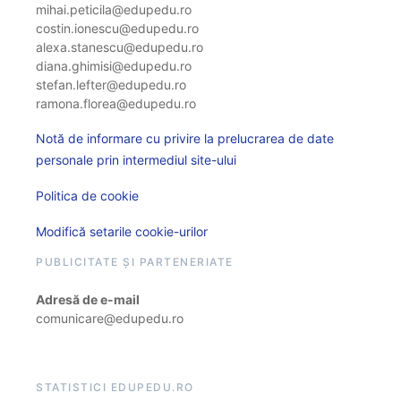
mihai.peticila@edupedu.ro
costin.ionescu@edupedu.ro
alexa.stanescu@edupedu.ro
diana.ghimisi@edupedu.ro
stefan.lefter@edupedu.ro
ramona.florea@edupedu.ro
Notă de informare cu privire la prelucrarea de date
personale prin intermediul site-ului
Politica de cookie
Modifică setarile cookie-urilor
PUBLICITATE ȘI PARTENERIATE
Adresă de e-mail
comunicare@edupedu.ro
STATISTICI EDUPEDU.RO