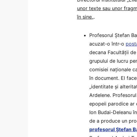
unor texte sau unor fragm
în sine
„.
Profesorul Ștefan Ba
acuzat-o într-o
post
decana Facultății de 
grupului de lucru pe
comisiei naționale c
în document. El face
„identitate și alterit
Ardelene. Profesorul
epopeii parodice ar 
Ion Budai-Deleanu într
de a produce un proc
profesorul Ștefan B