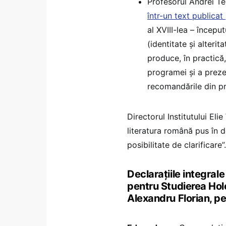
Profesorul Andrei Te
într-un text publica
al XVIII-lea – început
(identitate și alteri
produce, în practică,
programei și a preze
recomandările din pr
Directorul Institutului El
literatura română pus în d
posibilitate de clarificare”.
Declarațiile integrale
pentru Studierea Holo
Alexandru Florian, p