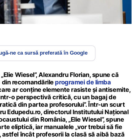
gă-ne ca sursă preferată în Google
i „Elie Wiesel”, Alexandru Florian, spune că
 din recomandările
programei de limba
are ar conține elemente rasiste și antisemite,
ntr-o perspectivă critică, cu un bagaj de
atică din partea profesorului”. Într-un scurt
ru Edupedu.ro, directorul Institutului Național
caustului din România, „Elie Wiesel”, spune
te eliptică, iar manualele „vor trebui să fie
 astfel încât profesorii la clasă să aibă bază