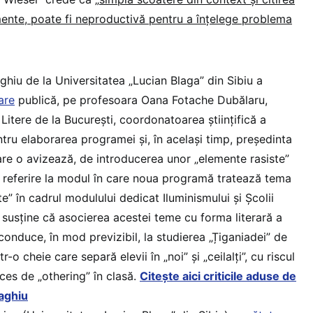
ente, poate fi neproductivă pentru a înțelege problema
ghiu de la Universitatea „Lucian Blaga” din Sibiu a
are
publică, pe profesoara Oana Fotache Dubălaru,
Litere de la București, coordonatoarea științifică a
ntru elaborarea programei și, în același timp, președinta
are o avizează, de introducerea unor „elemente rasiste”
 referire la modul în care noua programă tratează tema
ate” în cadrul modulului dedicat Iluminismului și Școlii
 susține că asocierea acestei teme cu forma literară a
conduce, în mod previzibil, la studierea „Țiganiadei” de
-o cheie care separă elevii în „noi” și „ceilalți”, cu riscul
es de „othering” în clasă.
Citește aici criticile aduse de
aghiu