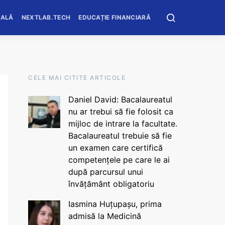
OALĂ
NEXTLAB.TECH
EDUCAȚIE FINANCIARĂ
CELE MAI CITITE ARTICOLE
Daniel David: Bacalaureatul
nu ar trebui să fie folosit ca
mijloc de intrare la facultate.
Bacalaureatul trebuie să fie
un examen care certifică
competențele pe care le ai
după parcursul unui
învățământ obligatoriu
Iasmina Huțupașu, prima
admisă la Medicină