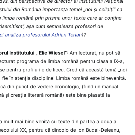
vs. din perspectiva de director al Institutului Național
ului din România importanța temei „noi și ceilalți” ca
a limba română prin prisma unor texte care ar conține
tisemitism”, așa cum semnalează profesori de
ici analiza profesorului Adrian Terian
)?
rul Institutului „ Elie Wiesel”
: Am lecturat, nu pot să
lecturat programa de limba română pentru clasa a IX-a,
use pentru profilurile de liceu. Cred că această temă „noi
ă fie în atenția disciplinei Limba română este binevenită.
că din punct de vedere cronologic, (fiind un manual
 și creația literară română) este bine plasată la
 mult mai bine venită cu texte din partea a doua a
 secolului XX, pentru că dincolo de Ion Budai-Deleanu,