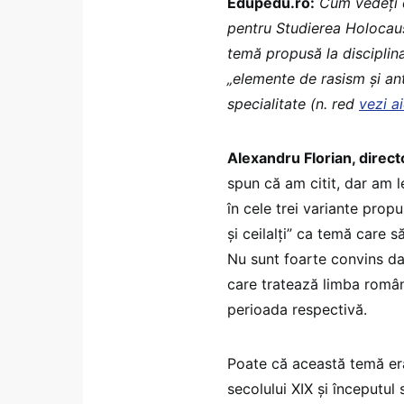
Edupedu.ro:
Cum vedeți d
pentru Studierea Holocaust
temă propusă la disciplin
„elemente de rasism și an
specialitate (n. red
vezi a
Alexandru Florian, directo
spun că am citit, dar am 
în cele trei variante prop
și ceilalți” ca temă care s
Nu sunt foarte convins da
care tratează limba română
perioada respectivă.
Poate că această temă era
secolului XIX și începutul