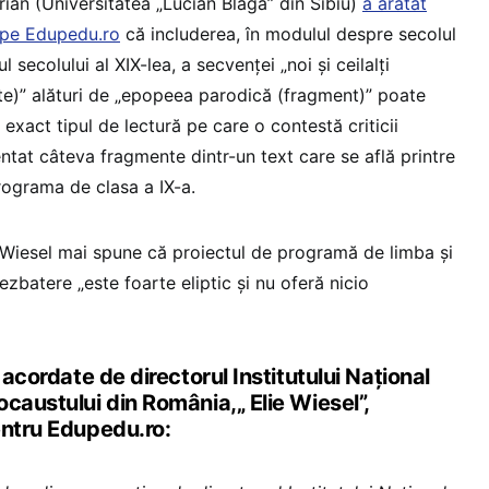
rian (Universitatea „Lucian Blaga” din Sibiu)
a arătat
t pe Edupedu.ro
că includerea, în modulul despre secolul
ul secolului al XIX-lea, a secvenței „noi și ceilalți
tate)” alături de „epopeea parodică (fragment)” poate
 exact tipul de lectură pe care o contestă criticii
ntat câteva fragmente dintr-un text care se află printre
ograma de clasa a IX-a.
ie Wiesel mai spune că proiectul de programă de limba și
ezbatere „este foarte eliptic și nu oferă nicio
 acordate de directorul Institutului Național
caustului din România,„ Elie Wiesel”,
entru Edupedu.ro: