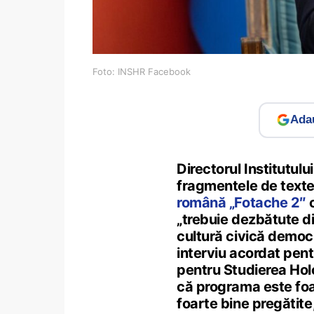
Foto: INSHR Facebook
Adau
Directorul Institutulu
fragmentele de texte
română „Fotache 2″
c
„trebuie dezbătute di
cultură civică democr
interviu acordat pent
pentru Studierea Holo
că programa este foar
foarte bine pregătite,