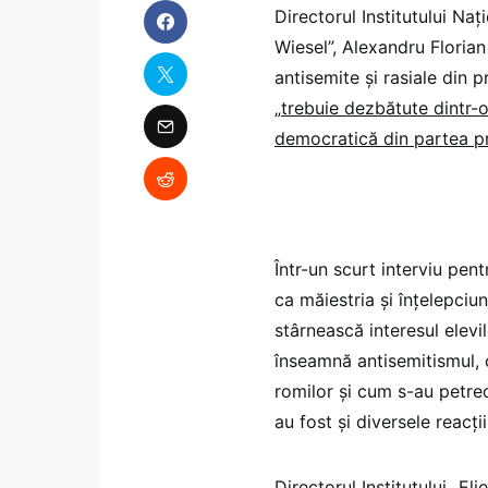
Directorul Institutului Na
Wiesel”, Alexandru Floria
antisemite și rasiale din 
„
trebuie dezbătute dintr-o
democratică din partea pr
Într-un scurt interviu pe
ca măiestria și înțelepciu
stârnească interesul elevi
înseamnă antisemitismul, 
romilor și cum s-au petrec
au fost și diversele reacții
Directorul Institutului „El