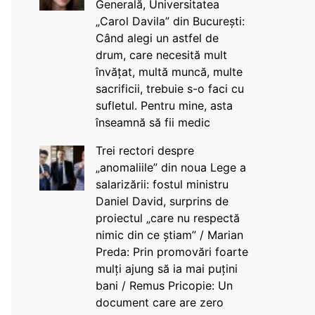
Generală, Universitatea
„Carol Davila” din București:
Când alegi un astfel de
drum, care necesită mult
învățat, multă muncă, multe
sacrificii, trebuie s-o faci cu
sufletul. Pentru mine, asta
înseamnă să fii medic
Trei rectori despre
„anomaliile” din noua Lege a
salarizării: fostul ministru
Daniel David, surprins de
proiectul „care nu respectă
nimic din ce știam” / Marian
Preda: Prin promovări foarte
mulți ajung să ia mai puțini
bani / Remus Pricopie: Un
document care are zero