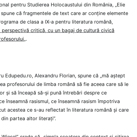
țional pentru Studierea Holocaustului din România, „Elie
n spune că fragmentele de text care ar conține elemente
programa de clasa a IX-a pentru literatura română,
 perspectivă critică, cu un bagaj de cultură civică
ofesorului
„.
ntru Edupedu.ro, Alexandru Florian, spune că „mă aștept
nea profesorului de limba română să fie aceea care să le
lor și să înceapă să-și pună întrebări despre ce
ce înseamnă rasismul, ce înseamnă rasism împotriva
ut acestea ce s-au reflectat în literatura română și care
 din partea altor literați”.
ie Wiesel” crede că „
simpla scoatere din context și citirea