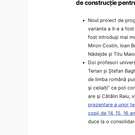
de construcție pentru 
Noul proiect de prog
varianta a II-a a fo
fost introduși mai m
Miron Costin, Ioan B
Nădejde și Titu Maio
Doi profesori univers
Terian și Ștefan Bag
de limba română pus
și ceilalți” ce pot co
are și Cătălin Raiu,
prezentare a unor te
copii de 14, 15, 16 a
duce la o consolidare