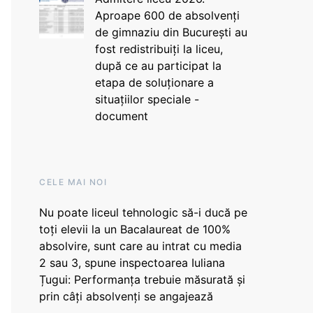
Aproape 600 de absolvenți
de gimnaziu din București au
fost redistribuiți la liceu,
după ce au participat la
etapa de soluționare a
situațiilor speciale -
document
CELE MAI NOI
Nu poate liceul tehnologic să-i ducă pe
toți elevii la un Bacalaureat de 100%
absolvire, sunt care au intrat cu media
2 sau 3, spune inspectoarea Iuliana
Țugui: Performanța trebuie măsurată și
prin câți absolvenți se angajează