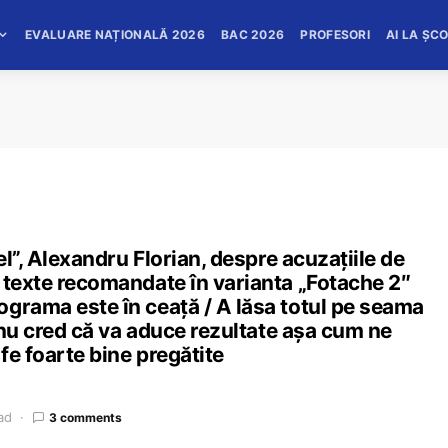
EVALUARE NAȚIONALĂ 2026
BAC 2026
PROFESORI
AI LA ȘC
el”, Alexandru Florian, despre acuzațiile de
 texte recomandate în varianta „Fotache 2″
grama este în ceață / A lăsa totul pe seama
, nu cred că va aduce rezultate așa cum ne
fe foarte bine pregătite
ad
3 comments