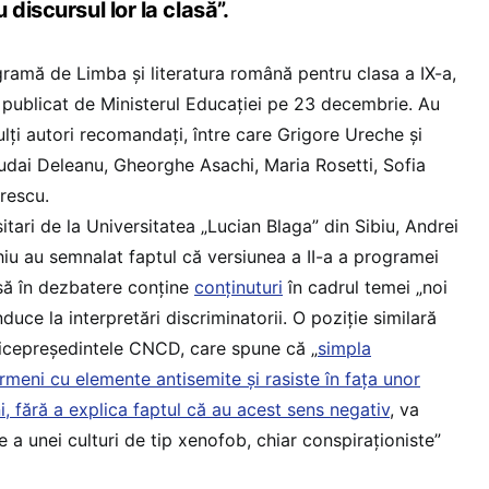
discursul lor la clasă”.
ramă de Limba și literatura română pentru clasa a IX-a,
st publicat de Ministerul Educației pe 23 decembrie. Au
ulți autori recomandați, între care Grigore Ureche și
udai Deleanu, Gheorghe Asachi, Maria Rosetti, Sofia
rescu.
itari de la Universitatea „Lucian Blaga” din Sibiu, Andrei
hiu au semnalat faptul că versiunea a II-a a programei
ă în dezbatere conține
conținuturi
în cadrul temei „noi
nduce la interpretări discriminatorii. O poziție similară
 vicepreședintele CNCD, care spune că „
simpla
rmeni cu elemente antisemite și rasiste în fața unor
ni, fără a explica faptul că au acest sens negativ
, va
 a unei culturi de tip xenofob, chiar conspiraționiste”