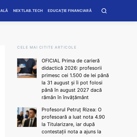
OALĂ
NEXTLAB.TECH
EDUCAȚIE FINANCIARĂ
CELE MAI CITITE ARTICOLE
OFICIAL Prima de carieră
didactică 2026: profesorii
primesc cei 1.500 de lei până
la 31 august și îi pot folosi
până în august 2027 dacă
rămân în învățământ
Profesorul Petruț Rizea: O
profesoară a luat nota 4.90
la Titularizare, iar după
contestații nota a ajuns la