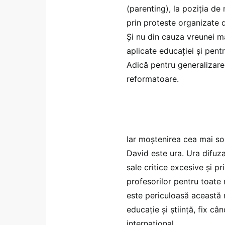
(parenting), la poziția de 
prin proteste organizate d
Și nu din cauza vreunei mă
aplicate educației și pentr
Adică pentru generalizare
reformatoare.
Iar moștenirea cea mai son
David este ura. Ura difuzat
sale critice excesive și p
profesorilor pentru toate 
este periculoasă această 
educație și știință, fix c
internațional.