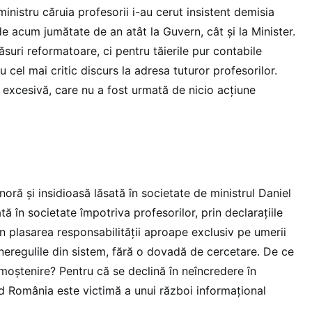
ministru căruia profesorii i-au cerut insistent demisia
e acum jumătate de an atât la Guvern, cât și la Minister.
suri reformatoare, ci pentru tăierile pur contabile
u cel mai critic discurs la adresa tuturor profesorilor.
 excesivă, care nu a fost urmată de nicio acțiune
oră și insidioasă lăsată în societate de ministrul Daniel
ă în societate împotriva profesorilor, prin declarațiile
rin plasarea responsabilității aproape exclusiv pe umerii
neregulile din sistem, fără o dovadă de cercetare. De ce
moștenire? Pentru că se declină în neîncredere în
ând România este victimă a unui război informațional