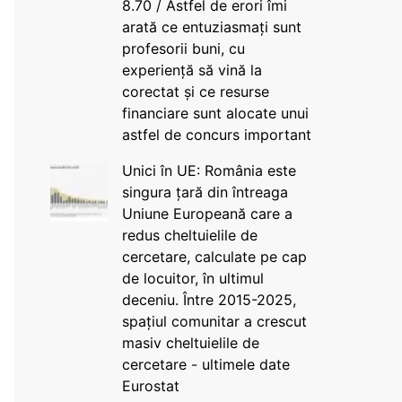
8.70 / Astfel de erori îmi
arată ce entuziasmați sunt
profesorii buni, cu
experiență să vină la
corectat și ce resurse
financiare sunt alocate unui
astfel de concurs important
Unici în UE: România este
singura țară din întreaga
Uniune Europeană care a
redus cheltuielile de
cercetare, calculate pe cap
de locuitor, în ultimul
deceniu. Între 2015-2025,
spațiul comunitar a crescut
masiv cheltuielile de
cercetare - ultimele date
Eurostat