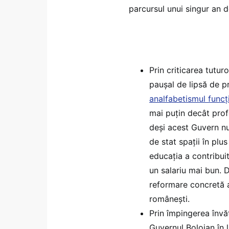
parcursul unui singur an 
Prin criticarea tutur
paușal de lipsă de p
analfabetismul funcți
mai puțin decât profe
deși acest Guvern nu 
de stat spații în plu
educația a contribuit
un salariu mai bun. 
reformare concretă a
românești.
Prin împingerea învăț
Guvernul Bolojan în l