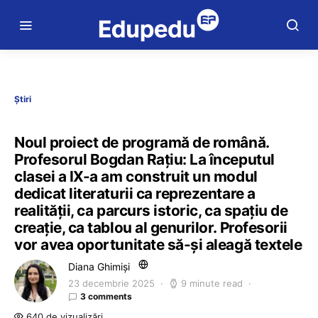
Știri
Noul proiect de programă de română.
Profesorul Bogdan Rațiu: La începutul
clasei a IX-a am construit un modul
dedicat literaturii ca reprezentare a
realității, ca parcurs istoric, ca spațiu de
creație, ca tablou al genurilor. Profesorii
vor avea oportunitate să-și aleagă textele
Diana Ghimiși
23 decembrie 2025
9 minute read
3 comments
640 de vizualizări