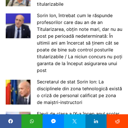
titularizabile
Sorin Ion, întrebat cum le răspunde
profesorilor care dau an de an
Titularizarea, obțin note mari, dar nu au
post pe perioadă nedeterminată: În
ultimii ani am încercat să ținem cât se
poate de bine sub control posturile
titularizabile / La niciun concurs nu poți
garanta de la început asigurarea unui
post
Secretarul de stat Sorin Ion: La
disciplinele din zona tehnologică există
o criză de personal calificat pe zona
de maiștri-instructori
Elevii de clasa a IX-a încep anul școlar
2026-2027 cu manuale noi / Cărțile
sunt gratuite și diferă în funcție de