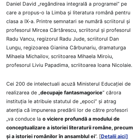
Daniel David „regândirea integrală a programei” pe
care a propus-o la Limba și literatura română pentru
clasa a IX-a. Printre semnatari se numără scriitorul și
profesorul Mircea Cărtărescu, scriitorul și profesorul
Radu Vancu, regizorul Radu Jude, scriitorul Dan
Lungu, regizoarea Gianina Cărbunariu, dramaturga
Mihaela Michailov, scriitoarea Mihaela Miroiu,
profesorul Liviu Papadima, scriitoarea Ioana Nicolaie.
Cei 200 de intelectuali acuză Ministerul Educației de
realizarea de „
decupaje fantasmagorice
” cărora
instituția le atribuie statutul de „epoci” și atrag
atenția că impunerea predării lor de către profesori
„va conduce la
o viciere profundă a modului de
conceptualizare a istoriei literaturii române, precum
și a istoriei românilor în ansamblul ei
”. [
Detalii aici]