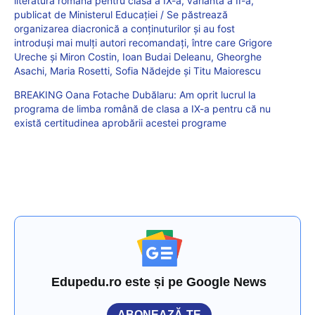
literatura română pentru clasa a IX-a, varianta a II-a,
publicat de Ministerul Educației / Se păstrează
organizarea diacronică a conținuturilor și au fost
introduși mai mulți autori recomandați, între care Grigore
Ureche și Miron Costin, Ioan Budai Deleanu, Gheorghe
Asachi, Maria Rosetti, Sofia Nădejde și Titu Maiorescu
BREAKING Oana Fotache Dubălaru: Am oprit lucrul la
programa de limba română de clasa a IX-a pentru că nu
există certitudinea aprobării acestei programe
Edupedu.ro este și pe Google News
ABONEAZĂ-TE