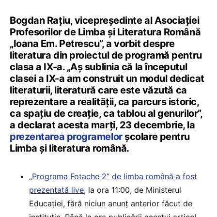
Bogdan Rațiu, vicepreședinte al Asociaţiei
Profesorilor de Limba şi Literatura Română
„Ioana Em. Petrescu”, a vorbit despre
literatura din proiectul de programă pentru
clasa a IX-a. „Aș sublinia că la începutul
clasei a IX-a am construit un modul dedicat
literaturii, literatură care este văzută ca
reprezentare a realității, ca parcurs istoric,
ca spațiu de creație, ca tablou al genurilor”,
a declarat acesta marți, 23 decembrie, la
prezentarea programelor
școlare pentru
Limba și literatura română.
„
Programa Fotache 2” de limba română a fost
prezentată live
, la ora 11:00, de Ministerul
Educației, fără niciun anunț anterior făcut de
instituție. Până la ora publicării acestui articol,