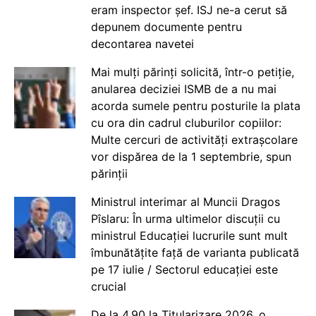
eram inspector șef. ISJ ne-a cerut să
depunem documente pentru
decontarea navetei
Mai mulți părinți solicită, într-o petiție,
anularea deciziei ISMB de a nu mai
acorda sumele pentru posturile la plata
cu ora din cadrul cluburilor copiilor:
Multe cercuri de activități extrașcolare
vor dispărea de la 1 septembrie, spun
părinții
Ministrul interimar al Muncii Dragos
Pîslaru: În urma ultimelor discuții cu
ministrul Educației lucrurile sunt mult
îmbunătățite față de varianta publicată
pe 17 iulie / Sectorul educației este
crucial
De la 4.90 la Titularizare 2026, o