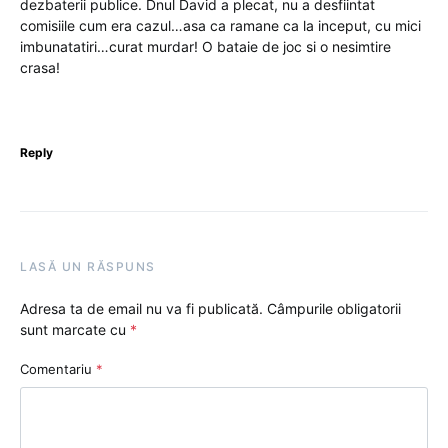
dezbaterii publice. Dnul David a plecat, nu a desfiintat
comisiile cum era cazul…asa ca ramane ca la inceput, cu mici
imbunatatiri…curat murdar! O bataie de joc si o nesimtire
crasa!
Reply
LASĂ UN RĂSPUNS
Adresa ta de email nu va fi publicată.
Câmpurile obligatorii
sunt marcate cu
*
Comentariu
*