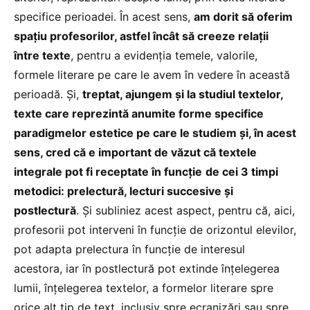
specifice perioadei. În acest sens,
am dorit să oferim
spațiu profesorilor, astfel încât să creeze relații
între texte
, pentru a evidenția temele, valorile,
formele literare pe care le avem în vedere în această
perioadă. Și,
treptat, ajungem și la studiul textelor,
texte care reprezintă anumite forme specifice
paradigmelor estetice pe care le studiem și, în acest
sens, cred că e important de văzut că textele
integrale pot fi receptate în funcție
de cei 3 timpi
metodici: prelectură, lecturi succesive și
postlectură
. Și subliniez acest aspect, pentru că, aici,
profesorii pot interveni în funcție de orizontul elevilor,
pot adapta prelectura în funcție de interesul
acestora, iar în postlectură pot extinde înțelegerea
lumii, înțelegerea textelor, a formelor literare spre
orice alt tip de text, inclusiv spre ecranizări sau spre