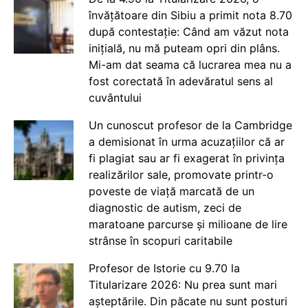
învățătoare din Sibiu a primit nota 8.70
după contestație: Când am văzut nota
inițială, nu mă puteam opri din plâns.
Mi-am dat seama că lucrarea mea nu a
fost corectată în adevăratul sens al
cuvântului
Un cunoscut profesor de la Cambridge
a demisionat în urma acuzațiilor că ar
fi plagiat sau ar fi exagerat în privința
realizărilor sale, promovate printr-o
poveste de viață marcată de un
diagnostic de autism, zeci de
maratoane parcurse și milioane de lire
strânse în scopuri caritabile
Profesor de Istorie cu 9.70 la
Titularizare 2026: Nu prea sunt mari
așteptările. Din păcate nu sunt posturi