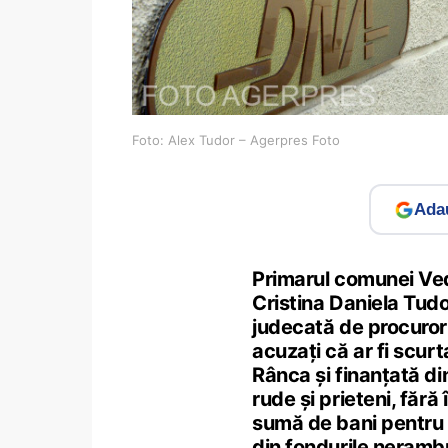
Foto: Alex Tudor – Agerpres Foto
Adau
Primarul comunei Ved
Cristina Daniela Tudor,
judecată de procurori
acuzaţi că ar fi scurt
Rânca şi finanţată di
rude şi prieteni, făr
sumă de bani pentru c
din fondurile nerambu