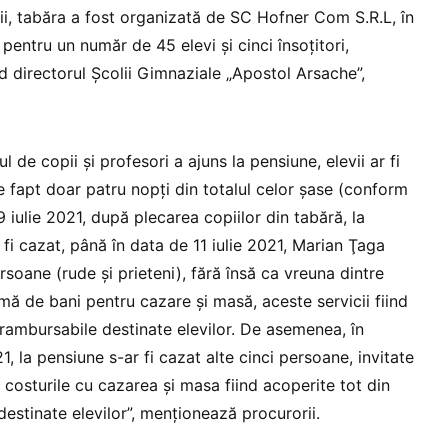
ii, tabăra a fost organizată de SC Hofner Com S.R.L, în
 pentru un număr de 45 elevi şi cinci însoţitori,
d directorul Şcolii Gimnaziale „Apostol Arsache”,
 de copii şi profesori a ajuns la pensiune, elevii ar fi
e fapt doar patru nopţi din totalul celor şase (conform
9 iulie 2021, după plecarea copiilor din tabără, la
fi cazat, până în data de 11 iulie 2021, Marian Ţaga
oane (rude şi prieteni), fără însă ca vreuna dintre
mă de bani pentru cazare şi masă, aceste servicii fiind
erambursabile destinate elevilor. De asemenea, în
1, la pensiune s-ar fi cazat alte cinci persoane, invitate
 costurile cu cazarea şi masa fiind acoperite tot din
estinate elevilor”, menţionează procurorii.