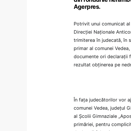
Agerpres.
Potrivit unui comunicat a
Direcţiei Naţionale Antic
trimiterea în judecată, în 
primar al comunei Vedea, 
documente ori declaraţii 
rezultat obţinerea pe nedr
În faţa judecătorilor vor 
comunei Vedea, judeţul Giu
al Şcolii Gimnaziale „Apos
primăriei, pentru complic