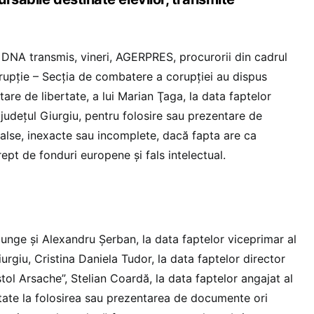
l DNA transmis, vineri, AGERPRES, procurorii din cadrul
orupţie – Secţia de combatere a corupţiei au dispus
stare de libertate, a lui Marian Ţaga, la data faptelor
judeţul Giurgiu, pentru folosire sau prezentare de
false, inexacte sau incomplete, dacă fapta are ca
ept de fonduri europene şi fals intelectual.
ajunge şi Alexandru Şerban, la data faptelor viceprimar al
rgiu, Cristina Daniela Tudor, la data faptelor director
tol Arsache”, Stelian Coardă, la data faptelor angajat al
itate la folosirea sau prezentarea de documente ori