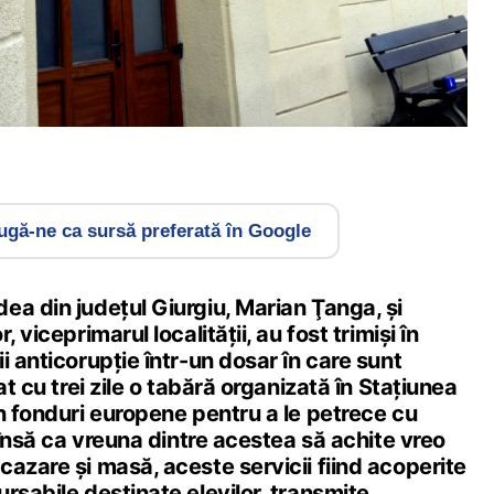
gă-ne ca sursă preferată în Google
ea din judeţul Giurgiu, Marian Ţanga, şi
 viceprimarul localităţii, au fost trimişi în
i anticorupţie într-un dosar în care sunt
at cu trei zile o tabără organizată în Staţiunea
n fonduri europene pentru a le petrece cu
ă însă ca vreuna dintre acestea să achite vreo
azare şi masă, aceste servicii fiind acoperite
rsabile destinate elevilor, transmite