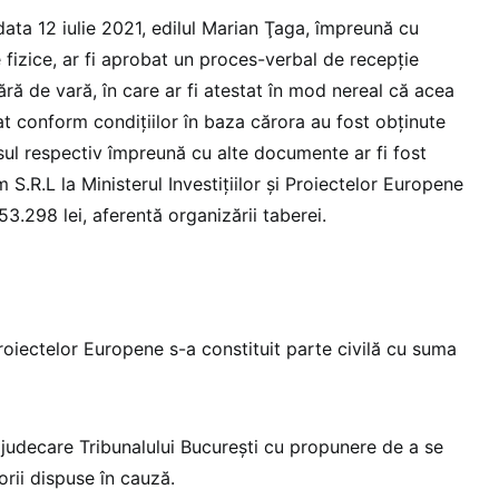
 data 12 iulie 2021, edilul Marian Ţaga, împreună cu
e fizice, ar fi aprobat un proces-verbal de recepţie
ără de vară, în care ar fi atestat în mod nereal că acea
rat conform condiţiilor în baza cărora au fost obţinute
sul respectiv împreună cu alte documente ar fi fost
.R.L la Ministerul Investiţiilor şi Proiectelor Europene
.298 lei, aferentă organizării taberei.
 Proiectelor Europene s-a constituit parte civilă cu suma
 judecare Tribunalului Bucureşti cu propunere de a se
orii dispuse în cauză.