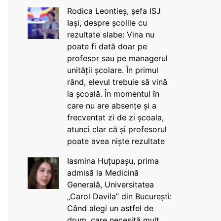
Rodica Leontieș, șefa ISJ
Iași, despre școlile cu
rezultate slabe: Vina nu
poate fi dată doar pe
profesor sau pe managerul
unității școlare. În primul
rând, elevul trebuie să vină
la școală. În momentul în
care nu are absențe și a
frecventat zi de zi școala,
atunci clar că și profesorul
poate avea niște rezultate
Iasmina Huțupașu, prima
admisă la Medicină
Generală, Universitatea
„Carol Davila” din București:
Când alegi un astfel de
drum, care necesită mult