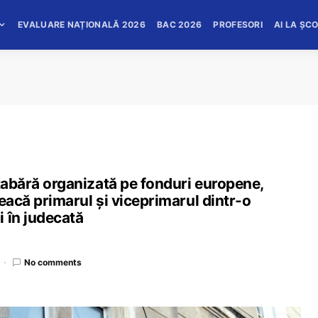
EVALUARE NAȚIONALĂ 2026
BAC 2026
PROFESORI
AI LA ȘC
 tabără organizată pe fonduri europene,
treacă primarul și viceprimarul dintr-o
 în judecată
No comments