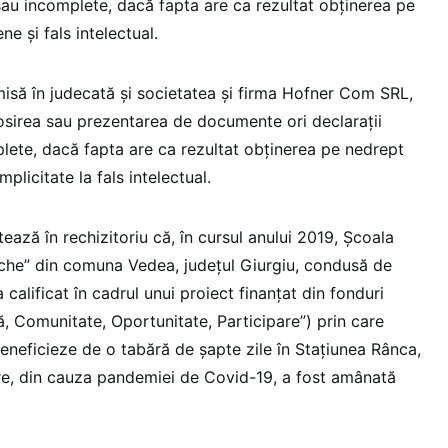
 sau incomplete, dacă fapta are ca rezultat obţinerea pe
e şi fals intelectual.
imisă în judecată şi societatea şi firma Hofner Com SRL,
losirea sau prezentarea de documente ori declaraţii
plete, dacă fapta are ca rezultat obţinerea pe nedrept
plicitate la fals intelectual.
tează în rechizitoriu că, în cursul anului 2019, Şcoala
che” din comuna Vedea, judeţul Giurgiu, condusă de
 calificat în cadrul unui proiect finanţat din fonduri
 Comunitate, Oportunitate, Participare”) prin care
eneficieze de o tabără de şapte zile în Staţiunea Rânca,
care, din cauza pandemiei de Covid-19, a fost amânată