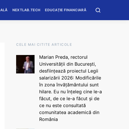
OALĂ
NEXTLAB.TECH
EDUCAȚIE FINANCIARĂ
CELE MAI CITITE ARTICOLE
Marian Preda, rectorul
Universității din București,
desființează proiectul Legii
salarizării 2026: Modificările
în zona învățământului sunt
hilare. Eu nu înțeleg cine le-a
făcut, de ce le-a făcut și de
ce nu este consultată
comunitatea academică din
România