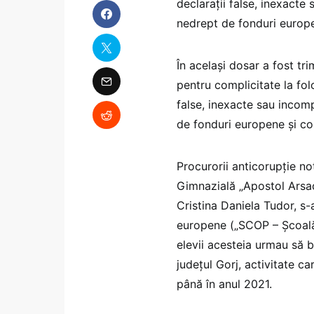
declaraţii false, inexacte
nedrept de fonduri europen
În acelaşi dosar a fost tr
pentru complicitate la fo
false, inexacte sau incom
de fonduri europene şi com
Procurorii anticorupţie no
Gimnazială „Apostol Arsa
Cristina Daniela Tudor, s-a
europene („SCOP – Şcoală,
elevii acesteia urmau să b
judeţul Gorj, activitate 
până în anul 2021.