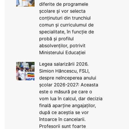
diferite de programele
școlare și vor selecta
conținuturi din trunchiul
comun și curriculumul de
specialitate, în funcție de
probă și profilul
absolvenților, potrivit
Ministerului Educației
Legea salarizării 2026.
Simion Hăncescu, FSLI,
despre neînceperea anului
școlar 2026-2027: Aceasta
este o măsură pe care o
vom lua în calcul, dar decizia
finală aparține angajaților,
după ce aceștia se vor
întoarce în cancelarii.
Profesorii sunt foarte