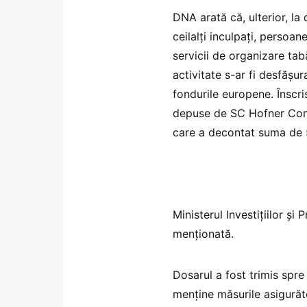
DNA arată că, ulterior, la
ceilalţi inculpaţi, persoan
servicii de organizare tab
activitate s-ar fi desfăşu
fondurile europene. Înscri
depuse de SC Hofner Com S
care a decontat suma de 53
Ministerul Investiţiilor şi
menţionată.
Dosarul a fost trimis spre
menţine măsurile asigurăt