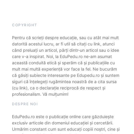
COPYRIGHT
Pentru că scrieți despre educație, sau cu atât mai mult
datorită acestui lucru, ar fi util să citați cu link, atunci
când preluați un articol, părți dintr-un articol sau o idee
care v-a inspirat. Noi, la EduPedu.ro ne-am asumat
această conduită etică și sperăm că și publicațiile cu
mult mai multă experiență vor face la fel. Ne bucurăm
că găsiți subiecte interesante pe Edupedu.ro și suntem
siguri că înțelegeți rugămintea noastră de a cita sursa
(cu link), ca o declarație reciprocă de respect și
profesionalism. Vă mulțumim!
DESPRE NOI
EduPedu.ro este o publicație online care găzduiește
exclusiv articole din domeniul educației și cercetării.
Urmărim constant cum sunt educați copiii noștri, cine și