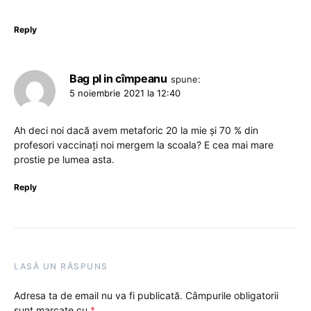
Reply
Bag pl in cîmpeanu
spune:
5 noiembrie 2021 la 12:40
Ah deci noi dacă avem metaforic 20 la mie și 70 % din
profesori vaccinați noi mergem la scoala? E cea mai mare
prostie pe lumea asta.
Reply
LASĂ UN RĂSPUNS
Adresa ta de email nu va fi publicată.
Câmpurile obligatorii
sunt marcate cu
*