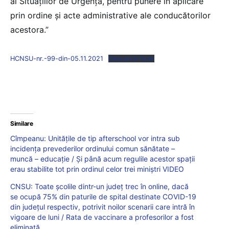
al Situațiilor de Urgență, pentru punere în aplicare
prin ordine și acte administrative ale conducătorilor
acestora.”
HCNSU-nr.-99-din-05.11.2021
Descarcă fișier
Similare
Cîmpeanu: Unitățile de tip afterschool vor intra sub
incidența prevederilor ordinului comun sănătate –
muncă – educație / Și până acum regulile acestor spații
erau stabilite tot prin ordinul celor trei miniștri VIDEO
CNSU: Toate școlile dintr-un județ trec în online, dacă
se ocupă 75% din paturile de spital destinate COVID-19
din județul respectiv, potrivit noilor scenarii care intră în
vigoare de luni / Rata de vaccinare a profesorilor a fost
eliminată