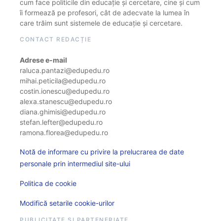
cum face politicile din educație și cercetare, cine și cum
îi formează pe profesori, cât de adecvate la lumea în
care trăim sunt sistemele de educație și cercetare.
CONTACT REDACȚIE
Adrese e-mail
raluca.pantazi@edupedu.ro
mihai.peticila@edupedu.ro
costin.ionescu@edupedu.ro
alexa.stanescu@edupedu.ro
diana.ghimisi@edupedu.ro
stefan.lefter@edupedu.ro
ramona.florea@edupedu.ro
Notă de informare cu privire la prelucrarea de date
personale prin intermediul site-ului
Politica de cookie
Modifică setarile cookie-urilor
PUBLICITATE ȘI PARTENERIATE