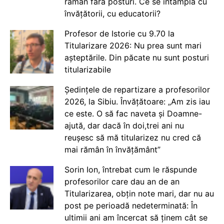
rămân fără posturi. Ce se întâmplă cu
învățătorii, cu educatorii?
Profesor de Istorie cu 9.70 la
Titularizare 2026: Nu prea sunt mari
așteptările. Din păcate nu sunt posturi
titularizabile
Ședințele de repartizare a profesorilor
2026, la Sibiu. Învățătoare: „Am zis iau
ce este. O să fac naveta și Doamne-
ajută, dar dacă în doi,trei ani nu
reușesc să mă titularizez nu cred că
mai rămân în învățământ”
Sorin Ion, întrebat cum le răspunde
profesorilor care dau an de an
Titularizarea, obțin note mari, dar nu au
post pe perioadă nedeterminată: În
ultimii ani am încercat să ținem cât se