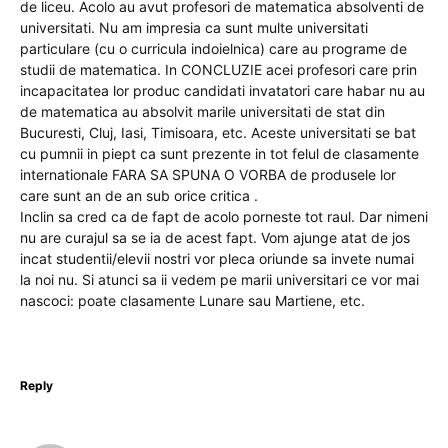
de liceu. Acolo au avut profesori de matematica absolventi de
universitati. Nu am impresia ca sunt multe universitati
particulare (cu o curricula indoielnica) care au programe de
studii de matematica. In CONCLUZIE acei profesori care prin
incapacitatea lor produc candidati invatatori care habar nu au
de matematica au absolvit marile universitati de stat din
Bucuresti, Cluj, Iasi, Timisoara, etc. Aceste universitati se bat
cu pumnii in piept ca sunt prezente in tot felul de clasamente
internationale FARA SA SPUNA O VORBA de produsele lor
care sunt an de an sub orice critica .
Inclin sa cred ca de fapt de acolo porneste tot raul. Dar nimeni
nu are curajul sa se ia de acest fapt. Vom ajunge atat de jos
incat studentii/elevii nostri vor pleca oriunde sa invete numai
la noi nu. Si atunci sa ii vedem pe marii universitari ce vor mai
nascoci: poate clasamente Lunare sau Martiene, etc.
Reply