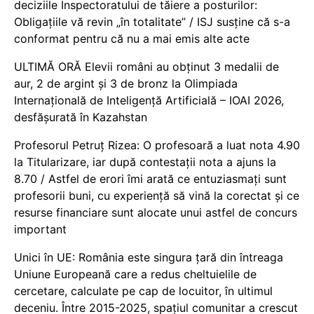
deciziile Inspectoratului de tăiere a posturilor:
Obligațiile vă revin „în totalitate” / ISJ susține că s-a
conformat pentru că nu a mai emis alte acte
ULTIMĂ ORĂ Elevii români au obținut 3 medalii de
aur, 2 de argint și 3 de bronz la Olimpiada
Internațională de Inteligență Artificială – IOAI 2026,
desfășurată în Kazahstan
Profesorul Petruț Rizea: O profesoară a luat nota 4.90
la Titularizare, iar după contestații nota a ajuns la
8.70 / Astfel de erori îmi arată ce entuziasmați sunt
profesorii buni, cu experiență să vină la corectat și ce
resurse financiare sunt alocate unui astfel de concurs
important
Unici în UE: România este singura țară din întreaga
Uniune Europeană care a redus cheltuielile de
cercetare, calculate pe cap de locuitor, în ultimul
deceniu. Între 2015-2025, spațiul comunitar a crescut