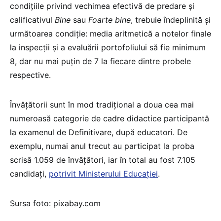
condiţiile privind vechimea efectivă de predare şi
calificativul
Bine
sau
Foarte bine
, trebuie îndeplinită şi
următoarea condiţie: media aritmetică a notelor finale
la inspecţii şi a evaluării portofoliului să fie minimum
8, dar nu mai puţin de 7 la fiecare dintre probele
respective.
Învățătorii sunt în mod tradițional a doua cea mai
numeroasă categorie de cadre didactice participantă
la examenul de Definitivare, după educatori. De
exemplu, numai anul trecut au participat la proba
scrisă 1.059 de învățători, iar în total au fost 7.105
candidați,
potrivit Ministerului Educației
.
Sursa foto: pixabay.com