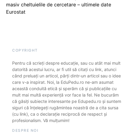
masiv cheltuielile de cercetare – ultimele date
Eurostat
COPYRIGHT
Pentru că scrieți despre educație, sau cu atât mai mult
datorită acestui lucru, ar fi util să citați cu link, atunci
când preluați un articol, părți dintr-un articol sau o idee
care v-a inspirat. Noi, la EduPedu.ro ne-am asumat
această conduită etică și sperăm că și publicațiile cu
mult mai multă experiență vor face la fel. Ne bucurăm
că găsiți subiecte interesante pe Edupedu.ro și suntem
siguri că înțelegeți rugămintea noastră de a cita sursa
(cu link), ca o declarație reciprocă de respect și
profesionalism. Vă mulțumim!
DESPRE NOI