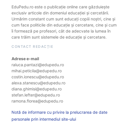
EduPedu.ro este o publicație online care găzduiește
exclusiv articole din domeniul educației și cercetării.
Urmărim constant cum sunt educați copiii noștri, cine și
cum face politicile din educație și cercetare, cine și cum
îi formează pe profesori, cât de adecvate la lumea în
care trăim sunt sistemele de educație și cercetare.
CONTACT REDACȚIE
Adrese e-mail
raluca.pantazi@edupedu.ro
mihai.peticila@edupedu.ro
costin.ionescu@edupedu.ro
alexa.stanescu@edupedu.ro
diana.ghimisi@edupedu.ro
stefan.lefter@edupedu.ro
ramona.florea@edupedu.ro
Notă de informare cu privire la prelucrarea de date
personale prin intermediul site-ului