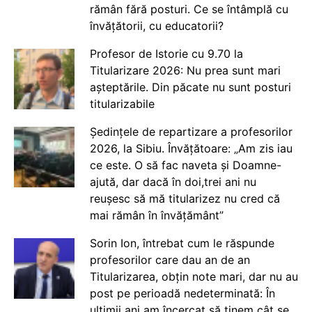
rămân fără posturi. Ce se întâmplă cu
învățătorii, cu educatorii?
Profesor de Istorie cu 9.70 la
Titularizare 2026: Nu prea sunt mari
așteptările. Din păcate nu sunt posturi
titularizabile
Ședințele de repartizare a profesorilor
2026, la Sibiu. Învățătoare: „Am zis iau
ce este. O să fac naveta și Doamne-
ajută, dar dacă în doi,trei ani nu
reușesc să mă titularizez nu cred că
mai rămân în învățământ”
Sorin Ion, întrebat cum le răspunde
profesorilor care dau an de an
Titularizarea, obțin note mari, dar nu au
post pe perioadă nedeterminată: În
ultimii ani am încercat să ținem cât se