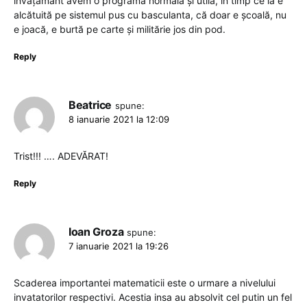
învăţământ avem o programă normală şi utilă, în timp ce la e
alcătuită pe sistemul pus cu basculanta, că doar e şcoală, nu
e joacă, e burtă pe carte şi militărie jos din pod.
Reply
Beatrice
spune:
8 ianuarie 2021 la 12:09
Trist!!! …. ADEVĂRAT!
Reply
Ioan Groza
spune:
7 ianuarie 2021 la 19:26
Scaderea importantei matematicii este o urmare a nivelului
invatatorilor respectivi. Acestia insa au absolvit cel putin un fel