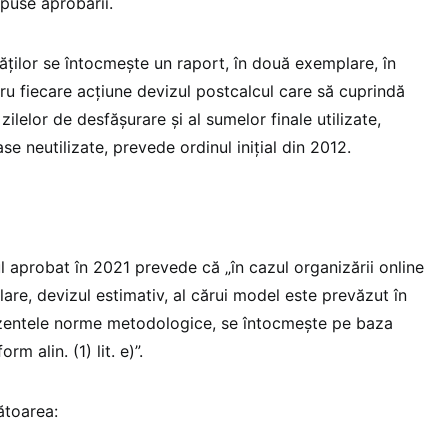
upuse aprobării.
ăților se întocmește un raport, în două exemplare, în
ru fiecare acțiune devizul postcalcul care să cuprindă
 zilelor de desfășurare și al sumelor finale utilizate,
e neutilizate, prevede ordinul inițial din 2012.
 aprobat în 2021 prevede că „în cazul organizării online
ulare, devizul estimativ, al cărui model este prevăzut în
rezentele norme metodologice, se întocmește pe baza
m alin. (1) lit. e)”.
ătoarea: