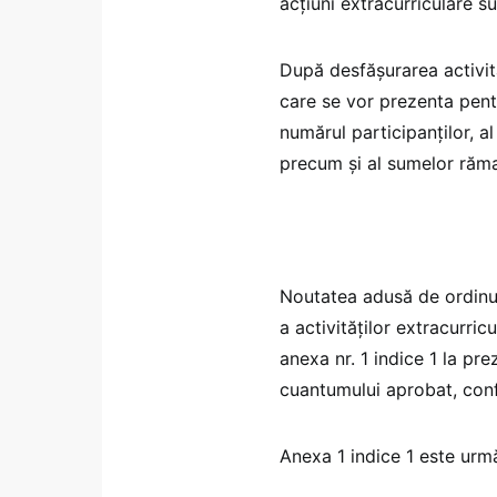
acțiuni extracurriculare s
După desfășurarea activit
care se vor prezenta pent
numărul participanților, al
precum și al sumelor rămas
Noutatea adusă de ordinul
a activităților extracurric
anexa nr. 1 indice 1 la p
cuantumului aprobat, confor
Anexa 1 indice 1 este urm