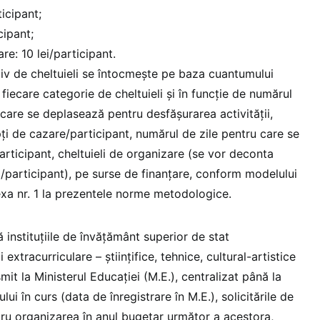
ticipant;
cipant;
re: 10 lei/participant.
iv de cheltuieli se întocmește pe baza cuantumului
fiecare categorie de cheltuieli și în funcție de numărul
 care se deplasează pentru desfășurarea activității,
i de cazare/participant, numărul de zile pentru care se
articipant, cheltuieli de organizare (se vor deconta
participant), pe surse de finanțare, conform modelului
xa nr. 1 la prezentele norme metodologice.
instituțiile de învățământ superior de stat
 extracurriculare – științifice, tehnice, cultural-artistice
mit la Ministerul Educației (M.E.), centralizat până la
i în curs (data de înregistrare în M.E.), solicitările de
tru organizarea în anul bugetar următor a acestora,