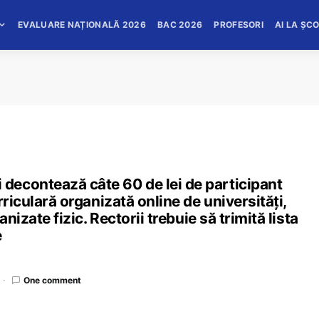
EVALUARE NAȚIONALĂ 2026
BAC 2026
PROFESORI
AI LA ȘC
econtează câte 60 de lei de participant
rriculară organizată online de universități,
nizate fizic. Rectorii trebuie să trimită lista
e
One comment