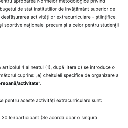
 pentru aprobarea Normelor metodologice privind
bugetul de stat instituțiilor de învățământ superior de
desfășurarea activităților extracurriculare – științifice,
 și sportive naționale, precum și a celor pentru studenții
rticolul 4 alineatul (1), după litera d) se introduce o
următorul cuprins: „e) cheltuieli specifice de organizare a
ersoană/activitate
”.
e pentru aceste activități extracurriculare sunt:
: 30 lei/participant (Se acordă doar o singură