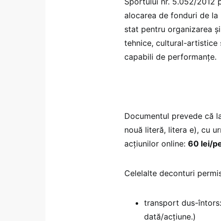
Sportului nr. 5.052/2012
alocarea de fonduri de la 
stat pentru organizarea și 
tehnice, cultural-artistice
capabili de performanțe.
Documentul prevede că la a
nouă literă, litera e), cu 
acțiunilor online:
60 lei/p
Celelalte deconturi permis
transport dus-întors
dată/acțiune.)