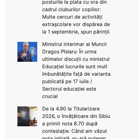
posturile la plata cu ora din
cadrul cluburilor copiilor:
Multe cercuri de activități
extrașcolare vor dispărea de
la 1 septembrie, spun părinții
Ministrul interimar al Muncii
Dragos Pîslaru: În urma
ultimelor discuții cu ministrul
Educației lucrurile sunt mult
îmbunătățite față de varianta
publicată pe 17 iulie /
Sectorul educației este
crucial
De la 4.90 la Titularizare
2026, o învățătoare din Sibiu
a primit nota 8.70 după
contestație: Când am văzut
nota inițială, nu mă puteam