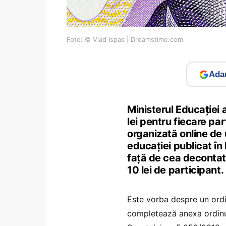
Foto: © Vlad Ispas | Dreamstime.com
Adau
Ministerul Educației
lei pentru fiecare par
organizată online de u
educației publicat în
față de cea decontată
10 lei de participant.
Este vorba despre un ordi
completează anexa ordinulu