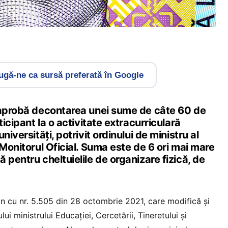
gă-ne ca sursă preferată în Google
 aprobă decontarea unei sume de câte 60 de
ticipant la o activitate extracurriculară
niversități, potrivit ordinului de ministru al
 Monitorul Oficial. Suma este de 6 ori mai mare
 pentru cheltuielile de organizare fizică, de
n cu nr. 5.505 din 28 octombrie 2021, care modifică și
i ministrului Educației, Cercetării, Tineretului și