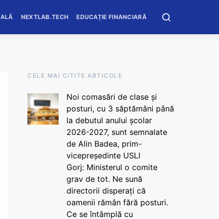
OALĂ
NEXTLAB.TECH
EDUCAȚIE FINANCIARĂ
CELE MAI CITITE ARTICOLE
Noi comasări de clase și
posturi, cu 3 săptămâni până
la debutul anului școlar
2026-2027, sunt semnalate
de Alin Badea, prim-
vicepreședinte USLI
Gorj: Ministerul o comite
grav de tot. Ne sună
directorii disperați că
oamenii rămân fără posturi.
Ce se întâmplă cu