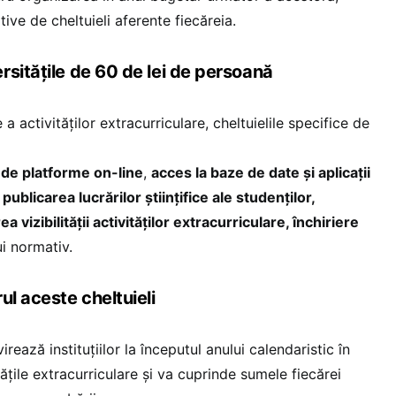
ive de cheltuieli aferente fiecăreia.
rsitățile de 60 de lei de persoană
 a activităților extracurriculare, cheltuielile specifice de
i de platforme on-line
,
acces la baze de date și aplicații
 publicarea lucrărilor științifice ale studenților,
a vizibilității activităților extracurriculare, închiriere
ui normativ.
ul aceste cheltuieli
ează instituțiilor la începutul anului calendaristic în
ățile extracurriculare și va cuprinde sumele fiecărei