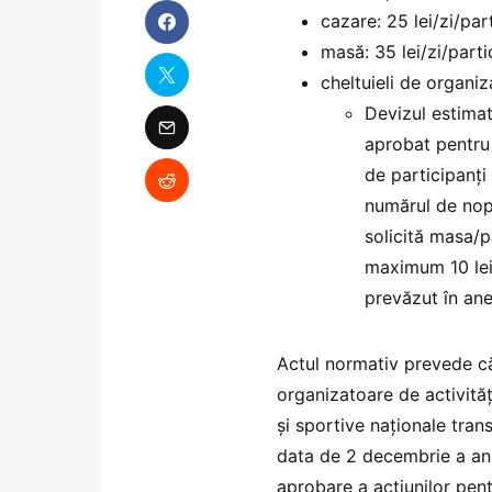
cazare: 25 lei/zi/par
masă: 35 lei/zi/parti
cheltuieli de organiza
Devizul estimat
aprobat pentru 
de participanți
numărul de nopț
solicită masa/p
maximum 10 lei/
prevăzut în ane
Actul normativ prevede că 
organizatoare de activități
și sportive naționale trans
data de 2 decembrie a anulu
aprobare a acțiunilor pen