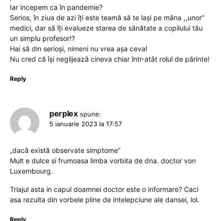
Iar incepem ca în pandemie?
Serios, în ziua de azi îți este teamă să te lași pe mâna ,,unor”
medici, dar să îți evalueze starea de sănătate a copilului tău
un simplu profesor!?
Hai să din serioși, nimeni nu vrea așa ceva!
Nu cred că își neglijează cineva chiar într-atât rolul de părinte!
Reply
perplex
spune:
5 ianuarie 2023 la 17:57
„dacă există observate simptome”
Mult e dulce si frumoasa limba vorbita de dna. doctor von
Luxembourg.
Triajul asta in capul doamnei doctor este o informare? Caci
asa rezulta din vorbele pline de intelepciune ale dansei, lol.
Reply