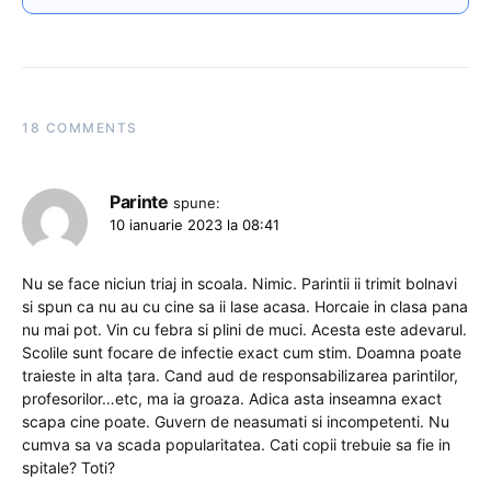
18 COMMENTS
Parinte
spune:
10 ianuarie 2023 la 08:41
Nu se face niciun triaj in scoala. Nimic. Parintii ii trimit bolnavi
si spun ca nu au cu cine sa ii lase acasa. Horcaie in clasa pana
nu mai pot. Vin cu febra si plini de muci. Acesta este adevarul.
Scolile sunt focare de infectie exact cum stim. Doamna poate
traieste in alta țara. Cand aud de responsabilizarea parintilor,
profesorilor…etc, ma ia groaza. Adica asta inseamna exact
scapa cine poate. Guvern de neasumati si incompetenti. Nu
cumva sa va scada popularitatea. Cati copii trebuie sa fie in
spitale? Toti?