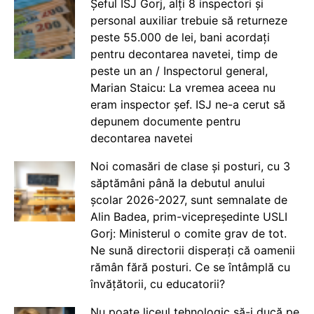
Șeful ISJ Gorj, alți 8 inspectori și
personal auxiliar trebuie să returneze
peste 55.000 de lei, bani acordați
pentru decontarea navetei, timp de
peste un an / Inspectorul general,
Marian Staicu: La vremea aceea nu
eram inspector șef. ISJ ne-a cerut să
depunem documente pentru
decontarea navetei
Noi comasări de clase și posturi, cu 3
săptămâni până la debutul anului
școlar 2026-2027, sunt semnalate de
Alin Badea, prim-vicepreședinte USLI
Gorj: Ministerul o comite grav de tot.
Ne sună directorii disperați că oamenii
rămân fără posturi. Ce se întâmplă cu
învățătorii, cu educatorii?
Nu poate liceul tehnologic să-i ducă pe