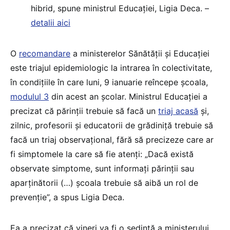
hibrid, spune ministrul Educației, Ligia Deca. –
detalii aici
O
recomandare
a ministerelor Sănătății și Educației
este triajul epidemiologic la intrarea în colectivitate,
în condițiile în care luni, 9 ianuarie reîncepe școala,
modulul 3
din acest an școlar. Ministrul Educației a
precizat că părinții trebuie să facă un
triaj acasă
și,
zilnic, profesorii și educatorii de grădiniță trebuie să
facă un triaj observațional, fără să precizeze care ar
fi simptomele la care să fie atenți: „Dacă există
observate simptome, sunt informați părinții sau
aparținătorii (…) școala trebuie să aibă un rol de
prevenție”, a spus Ligia Deca.
Ea a precizat că vineri va fi o ședință a ministerului