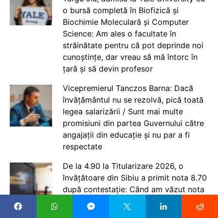
o bursă completă în Biofizică și
Biochimie Moleculară și Computer
Science: Am ales o facultate în
străinătate pentru că pot deprinde noi
cunoștințe, dar vreau să mă întorc în
țară și să devin profesor
Vicepremierul Tanczos Barna: Dacă
învățământul nu se rezolvă, pică toată
legea salarizării / Sunt mai multe
promisiuni din partea Guvernului către
angajații din educație și nu par a fi
respectate
De la 4.90 la Titularizare 2026, o
învățătoare din Sibiu a primit nota 8.70
după contestație: Când am văzut nota
inițială, nu mă puteam opri din plâns.
Mi-am dat seama că lucrarea mea nu a