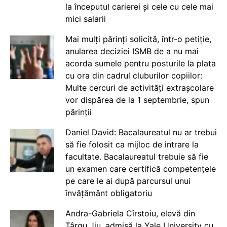
la începutul carierei și cele cu cele mai
mici salarii
Mai mulți părinți solicită, într-o petiție,
anularea deciziei ISMB de a nu mai
acorda sumele pentru posturile la plata
cu ora din cadrul cluburilor copiilor:
Multe cercuri de activități extrașcolare
vor dispărea de la 1 septembrie, spun
părinții
Daniel David: Bacalaureatul nu ar trebui
să fie folosit ca mijloc de intrare la
facultate. Bacalaureatul trebuie să fie
un examen care certifică competențele
pe care le ai după parcursul unui
învățământ obligatoriu
Andra-Gabriela Cîrstoiu, elevă din
Târgu Jiu, admisă la Yale University cu