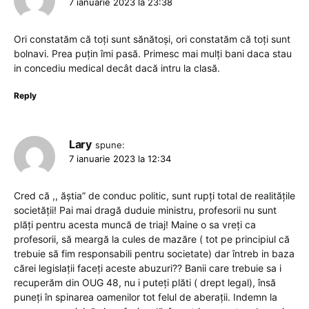
7 ianuarie 2023 la 23:38
Ori constatăm că toți sunt sănătoși, ori constatăm că toți sunt
bolnavi. Prea puțin îmi pasă. Primesc mai mulți bani daca stau
in concediu medical decât dacă intru la clasă.
Reply
Lary
spune:
7 ianuarie 2023 la 12:34
Cred că ,, ăștia” de conduc politic, sunt rupți total de realitățile
societății! Pai mai dragă duduie ministru, profesorii nu sunt
plăți pentru acesta muncă de triaj! Maine o sa vreți ca
profesorii, să meargă la cules de mazăre ( tot pe principiul că
trebuie să fim responsabili pentru societate) dar întreb in baza
cărei legislații faceți aceste abuzuri?? Banii care trebuie sa i
recuperăm din OUG 48, nu i puteți plăti ( drept legal), însă
puneți în spinarea oamenilor tot felul de aberații. Indemn la