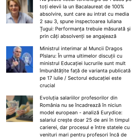
toți elevii la un Bacalaureat de 100%
absolvire, sunt care au intrat cu media
2 sau 3, spune inspectoarea Iuliana
Țugui: Performanța trebuie măsurată și
prin câți absolvenți se angajează
Ministrul interimar al Muncii Dragos
Pîslaru: În urma ultimelor discuții cu
ministrul Educației lucrurile sunt mult
îmbunătățite față de varianta publicată
pe 17 iulie / Sectorul educației este
crucial
Evoluția salariilor profesorilor din
România nu se încadrează în niciun
model european - analiză Eurydice:
salariul crește doar 25 de ani în timpul
carierei, dar procesul e între statele cu
venituri mari pentru profesori încă de