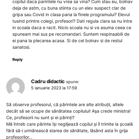
copilul daca parintele nu vrea sa vina? Cum stau eu, bolnav
deja de astm, cu buna stiinta cu un elev suspect clar de
gripa sau Covid in clasa pana la finele programului? Elevul
tusind printre colegi, profesori? Dati regula clara sa nu intre
in scoala daca e racit. Nicio scoala nu si va asuma ceea ce
spuneam mai sus pe recomandari. Suntem respinaabili de
ei pana la plecarea acasa. Si de cel bolnav si de restul
sanatosi.
Reply
Cadru didactic
spune:
5 ianuarie 2023 la 17:59
Să observe profesorul, că părintele are alte atribuții, altele
decât să se ocupe de sănătatea copilului! Așa crede ministra!
Ce, profesorii nu sunt și ei părinți?
Mă întreb care părinte își neglijează copilul și îl trimite la școală
fără să-i urmărească starea de sănătate, lăsând asta în grija
profesorilor…