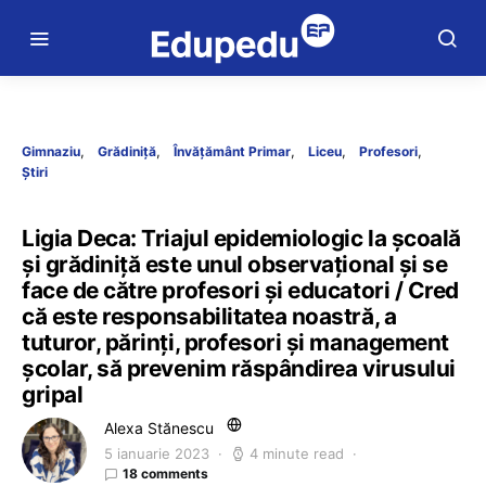
Gimnaziu
Grădiniță
Învățământ Primar
Liceu
Profesori
Știri
Ligia Deca: Triajul epidemiologic la școală
și grădiniță este unul observațional și se
face de către profesori și educatori / Cred
că este responsabilitatea noastră, a
tuturor, părinți, profesori și management
școlar, să prevenim răspândirea virusului
gripal
Alexa Stănescu
5 ianuarie 2023
4 minute read
18 comments