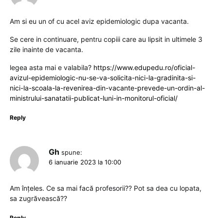
Am si eu un of cu acel aviz epidemiologic dupa vacanta.
Se cere in continuare, pentru copiii care au lipsit in ultimele 3
zile inainte de vacanta.
legea asta mai e valabila?
https://www.edupedu.ro/oficial-
avizul-epidemiologic-nu-se-va-solicita-nici-la-gradinita-si-
nici-la-scoala-la-revenirea-din-vacante-prevede-un-ordin-al-
ministrului-sanatatii-publicat-luni-in-monitorul-oficial/
Reply
Gh
spune:
6 ianuarie 2023 la 10:00
Am înțeles. Ce sa mai facă profesorii?? Pot sa dea cu lopata,
sa zugrăvească??
Reply