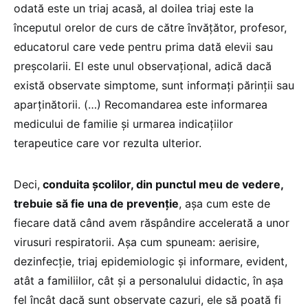
odată este un triaj acasă, al doilea triaj este la
începutul orelor de curs de către învățător, profesor,
educatorul care vede pentru prima dată elevii sau
preșcolarii. El este unul observațional, adică dacă
există observate simptome, sunt informați părinții sau
aparținătorii. (…) Recomandarea este informarea
medicului de familie și urmarea indicațiilor
terapeutice care vor rezulta ulterior.
Deci,
conduita școlilor, din punctul meu de vedere,
trebuie să fie una de prevenție
, așa cum este de
fiecare dată când avem răspândire accelerată a unor
virusuri respiratorii. Așa cum spuneam: aerisire,
dezinfecție, triaj epidemiologic și informare, evident,
atât a familiilor, cât și a personalului didactic, în așa
fel încât dacă sunt observate cazuri, ele să poată fi