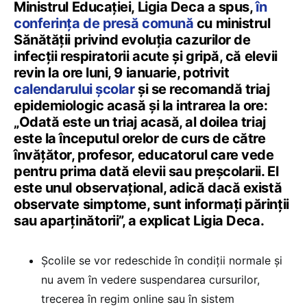
Ministrul Educației, Ligia Deca a spus,
în
conferința de presă comună
cu ministrul
Sănătății privind evoluția cazurilor de
infecții respiratorii acute și gripă, că elevii
revin la ore luni, 9 ianuarie, potrivit
calendarului școlar
și se recomandă triaj
epidemiologic acasă și la intrarea la ore:
„Odată este un triaj acasă, al doilea triaj
este la începutul orelor de curs de către
învățător, profesor, educatorul care vede
pentru prima dată elevii sau preșcolarii. El
este unul observațional, adică dacă există
observate simptome, sunt informați părinții
sau aparținătorii”, a explicat Ligia Deca.
Școlile se vor redeschide în condiții normale și
nu avem în vedere suspendarea cursurilor,
trecerea în regim online sau în sistem