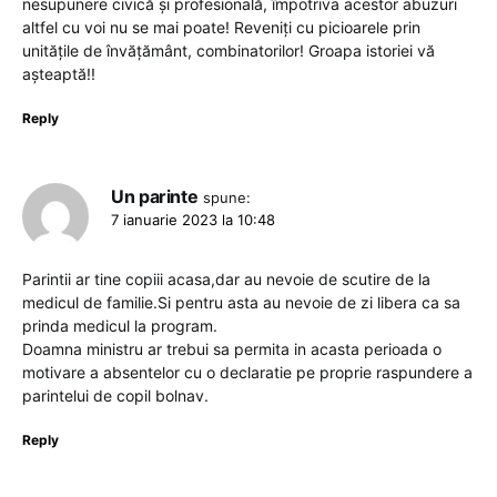
nesupunere civică și profesională, împotriva acestor abuzuri
altfel cu voi nu se mai poate! Reveniți cu picioarele prin
unitățile de învățământ, combinatorilor! Groapa istoriei vă
așteaptă!!
Reply
Un parinte
spune:
7 ianuarie 2023 la 10:48
Parintii ar tine copiii acasa,dar au nevoie de scutire de la
medicul de familie.Si pentru asta au nevoie de zi libera ca sa
prinda medicul la program.
Doamna ministru ar trebui sa permita in acasta perioada o
motivare a absentelor cu o declaratie pe proprie raspundere a
parintelui de copil bolnav.
Reply