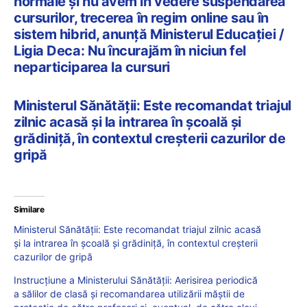
normale și nu avem în vedere suspendarea
cursurilor, trecerea în regim online sau în
sistem hibrid, anunță Ministerul Educației /
Ligia Deca: Nu încurajăm în niciun fel
neparticiparea la cursuri
Ministerul Sănătății: Este recomandat triajul
zilnic acasă și la intrarea în școală și
grădiniță, în contextul creșterii cazurilor de
gripă
Similare
Ministerul Sănătății: Este recomandat triajul zilnic acasă
și la intrarea în școală și grădiniță, în contextul creșterii
cazurilor de gripă
Instrucțiune a Ministerului Sănătății: Aerisirea periodică
a sălilor de clasă și recomandarea utilizării măștii de