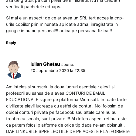
asa de gratuit pe cum pretinde ministerul. Nu ma credeti?
verificati pachetele eduaps…
Si mai e un aspect: de ce ar avea un SRL tert acces la cnp-
urile copiilor prin minunata aplicatie adma, inregistrata in
google in nume personal!!! adica pe persoana fizica!!!
Reply
Iulian Ghetau
spune:
20 septembrie 2020 la 22:35
Am inteles si subscriu la doua lucruri esentiale : elevii si
profesorii au sansa de a avea CONTURI DE EMAIL
EDUCATIONALE sigure pe platforma Microsoft. In toate tarile
civilizate elevii lucreaza cu astfel de conturi. Noi folosim de
obicei conturi private pe facebook sau altele care nu au
treaba cu scoala, sunt private !!! Al doilea aspect retinut este
ca putem folosi platforme de orice tip daca ne-am obisnuit ,
DAR LINKURILE SPRE LECTIILE DE PE ACESTE PLATFORME le