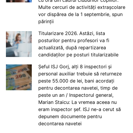
cu ora din cadrul cluburilor copiilor:
Multe cercuri de activități extrașcolare
vor dispărea de la 1 septembrie, spun
părinții
Titularizare 2026. Astăzi, lista
posturilor pentru profesori va fi
actualizată, după repartizarea
candidaților pe posturi titularizabile
Șeful ISJ Gorj, alți 8 inspectori și
personal auxiliar trebuie să returneze
peste 55.000 de lei, bani acordați
pentru decontarea navetei, timp de
peste un an / Inspectorul general,
Marian Staicu: La vremea aceea nu
eram inspector șef. ISJ ne-a cerut să
depunem documente pentru
decontarea navetei