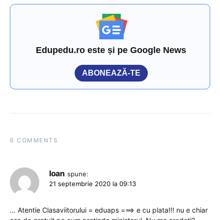
Edupedu.ro este și pe Google News
ABONEAZĂ-TE
6 COMMENTS
Ioan
spune:
21 septembrie 2020 la 09:13
… Atentie Clasaviitorului = eduaps ===> e cu plata!!! nu e chiar