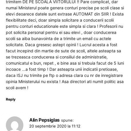
trimitem DE PE SCOALA VIITORULUI !! Pare complicat, dar
numai Ministerul poate genera conturi precise pe scoli clase si
elevi deoarece datele sunt extrase AUTOMAT din SIIR ! Exista
flexibilitate deci, doar simpla solicitare a conducerii scolii
pentru conturi educationale este simpla si clara ! Profesorii nu
pot solicita personal pentru ei sau elevi , doar conducerea
scolii sa aiba bunavointa de a trimite un email cu actele
solicitate. Daca gresesc astept opinii ! Lucrul acesta a fost
facut incepind din martie de sute de scoli, altele asteapta sa
se trezeasca conducerea si consiliul de administratie,
comunicatul e bun, repet , e bine asa si trebuia facut de 5 luni
incoace …a fost timp ! Dar asteapta unii indicatii pretioase,
daca ISJ nu trimite pe ftp o adresa clara cu nr de inregistrare
opinia Ministerului nu exista ! Asa directori ati numit politic asa
scoli avem !
Reply
Alin Pepsiglas
spune:
20 septembrie 2020 la 11:12