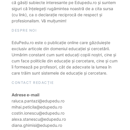
că găsiți subiecte interesante pe Edupedu.ro și suntem
siguri că înțelegeți rugămintea noastră de a cita sursa
(cu link), ca o declarație reciprocă de respect și
profesionalism. Vă mulțumim!
DESPRE NOI
EduPedu.ro este o publicație online care găzduiește
exclusiv articole din domeniul educației și cercetării.
Urmărim constant cum sunt educați copiii noștri, cine și
cum face politicile din educație și cercetare, cine și cum
îi formează pe profesori, cât de adecvate la lumea în
care trăim sunt sistemele de educație și cercetare.
CONTACT REDACȚIE
Adrese e-mail
raluca.pantazi@edupedu.ro
mihai.peticila@edupedu.ro
costin.ionescu@edupedu.ro
alexa.stanescu@edupedu.ro
diana.ghimisi@edupedu.ro