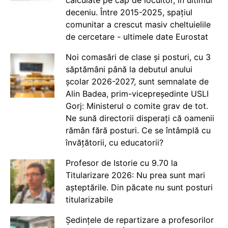
calculate pe cap de locuitor, în ultimul
deceniu. Între 2015-2025, spațiul
comunitar a crescut masiv cheltuielile
de cercetare - ultimele date Eurostat
Noi comasări de clase și posturi, cu 3
săptămâni până la debutul anului
școlar 2026-2027, sunt semnalate de
Alin Badea, prim-vicepreședinte USLI
Gorj: Ministerul o comite grav de tot.
Ne sună directorii disperați că oamenii
rămân fără posturi. Ce se întâmplă cu
învățătorii, cu educatorii?
Profesor de Istorie cu 9.70 la
Titularizare 2026: Nu prea sunt mari
așteptările. Din păcate nu sunt posturi
titularizabile
Ședințele de repartizare a profesorilor