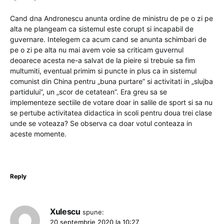
Cand dna Andronescu anunta ordine de ministru de pe o zi pe
alta ne plangeam ca sistemul este corupt si incapabil de
guvernare. Intelegem ca acum cand se anunta schimbari de
pe o zi pe alta nu mai avem voie sa criticam guvernul
deoarece acesta ne-a salvat de la pieire si trebuie sa fim
multumiti, eventual primim si puncte in plus ca in sistemul
comunist din China pentru „buna purtare” si activitati in „slujba
partidului”, un „scor de cetatean”. Era greu sa se
implementeze sectiile de votare doar in salile de sport si sa nu
se pertube activitatea didactica in scoli pentru doua trei clase
unde se voteaza? Se observa ca doar votul conteaza in
aceste momente.
Reply
Xulescu
spune:
20 septembrie 2020 la 10:27