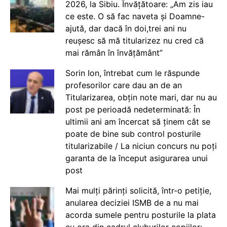
2026, la Sibiu. Învățătoare: „Am zis iau
ce este. O să fac naveta și Doamne-
ajută, dar dacă în doi,trei ani nu
reușesc să mă titularizez nu cred că
mai rămân în învățământ”
Sorin Ion, întrebat cum le răspunde
profesorilor care dau an de an
Titularizarea, obțin note mari, dar nu au
post pe perioadă nedeterminată: În
ultimii ani am încercat să ținem cât se
poate de bine sub control posturile
titularizabile / La niciun concurs nu poți
garanta de la început asigurarea unui
post
Mai mulți părinți solicită, într-o petiție,
anularea deciziei ISMB de a nu mai
acorda sumele pentru posturile la plata