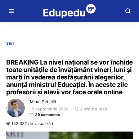
Știri
BREAKING La nivel național se vor închide
toate unitățile de învățământ vineri, luni și
marți în vederea desfășurării alegerilor,
anunță ministrul Educației. În aceste zile
profesorii și elevii vor face orele online
Mihai Peticilă
18 septembrie 2020
2 minute read
29 comments
142.332 de vizualizări