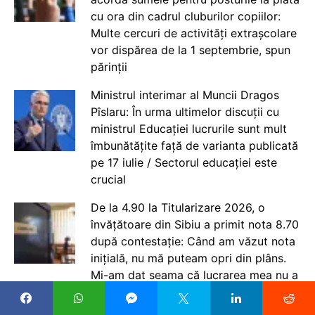
cu ora din cadrul cluburilor copiilor:
Multe cercuri de activități extrașcolare
vor dispărea de la 1 septembrie, spun
părinții
Ministrul interimar al Muncii Dragos
Pîslaru: În urma ultimelor discuții cu
ministrul Educației lucrurile sunt mult
îmbunătățite față de varianta publicată
pe 17 iulie / Sectorul educației este
crucial
De la 4.90 la Titularizare 2026, o
învățătoare din Sibiu a primit nota 8.70
după contestație: Când am văzut nota
inițială, nu mă puteam opri din plâns.
Mi-am dat seama că lucrarea mea nu a
fost corectată în adevăratul sens al
cuvântului