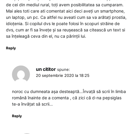
de cei din mediul rural, toți avem posibilitatea sa cumparam.
Mai ales toti care ati comentat aici deci aveți un smartphone,
un laptop, un pc. Ca altfel nu aveati cum sa va arătați prostia,
idioțenia. Si copilul dvs le poate folosi în scopuri străine de
dvs, cum ar fi sa învețe și sa reușească sa citească un text si
sa înțeleagă ceva din el, nu ca părinții lui.
Reply
un cititor
spune:
20 septembrie 2020 la 18:25
noroc cu dumneata așa desteaptă…Învață să scrii în limba
română înainte de a comenta , că zici că d-na pepsiglas
te-a învățat să scrii…
Reply