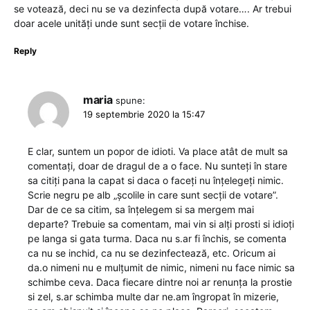
se votează, deci nu se va dezinfecta după votare…. Ar trebui
doar acele unități unde sunt secții de votare închise.
Reply
maria
spune:
19 septembrie 2020 la 15:47
E clar, suntem un popor de idioti. Va place atât de mult sa
comentați, doar de dragul de a o face. Nu sunteți în stare
sa citiți pana la capat si daca o faceți nu înțelegeți nimic.
Scrie negru pe alb „școlile in care sunt secții de votare”.
Dar de ce sa citim, sa înțelegem si sa mergem mai
departe? Trebuie sa comentam, mai vin si alți prosti si idioți
pe langa si gata turma. Daca nu s.ar fi închis, se comenta
ca nu se inchid, ca nu se dezinfectează, etc. Oricum ai
da.o nimeni nu e mulțumit de nimic, nimeni nu face nimic sa
schimbe ceva. Daca fiecare dintre noi ar renunța la prostie
si zel, s.ar schimba multe dar ne.am îngropat în mizerie,