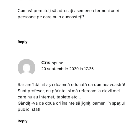
Cum vă permiteți să adresați asemenea termeni unei
persoane pe care nu o cunoașteți?
Reply
Cris
spune:
20 septembrie 2020 la 17:26
Rar am întâlnit așa doamnă educată ca dumneavoastră!
Sunt profesor, nu părinte, și mă refeream la elevii mei
care nu au Internet, tablete etc…
Gândiți-vă de două ori înainte să jigniți oameni în spațiul
public; sfat!
Reply