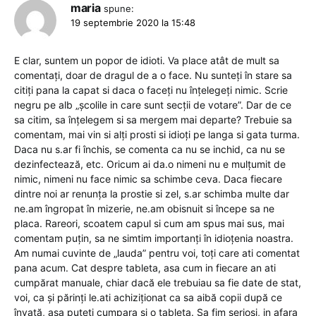
maria
spune:
19 septembrie 2020 la 15:48
E clar, suntem un popor de idioti. Va place atât de mult sa
comentați, doar de dragul de a o face. Nu sunteți în stare sa
citiți pana la capat si daca o faceți nu înțelegeți nimic. Scrie
negru pe alb „școlile in care sunt secții de votare”. Dar de ce
sa citim, sa înțelegem si sa mergem mai departe? Trebuie sa
comentam, mai vin si alți prosti si idioți pe langa si gata turma.
Daca nu s.ar fi închis, se comenta ca nu se inchid, ca nu se
dezinfectează, etc. Oricum ai da.o nimeni nu e mulțumit de
nimic, nimeni nu face nimic sa schimbe ceva. Daca fiecare
dintre noi ar renunța la prostie si zel, s.ar schimba multe dar
ne.am îngropat în mizerie, ne.am obisnuit si începe sa ne
placa. Rareori, scoatem capul si cum am spus mai sus, mai
comentam puțin, sa ne simtim importanți în idioțenia noastra.
Am numai cuvinte de „lauda” pentru voi, toți care ati comentat
pana acum. Cat despre tableta, asa cum in fiecare an ati
cumpărat manuale, chiar dacă ele trebuiau sa fie date de stat,
voi, ca și părinți le.ati achiziționat ca sa aibă copii după ce
învață, asa puteți cumpara si o tableta. Sa fim serioși, in afara