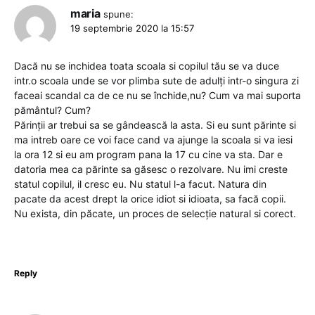
maria
spune:
19 septembrie 2020 la 15:57
Dacă nu se inchidea toata scoala si copilul tău se va duce
intr.o scoala unde se vor plimba sute de adulți intr-o singura zi
faceai scandal ca de ce nu se închide,nu? Cum va mai suporta
pământul? Cum?
Părinții ar trebui sa se gândească la asta. Si eu sunt părinte si
ma intreb oare ce voi face cand va ajunge la scoala si va iesi
la ora 12 si eu am program pana la 17 cu cine va sta. Dar e
datoria mea ca părinte sa găsesc o rezolvare. Nu imi creste
statul copilul, il cresc eu. Nu statul l-a facut. Natura din
pacate da acest drept la orice idiot si idioata, sa facă copii.
Nu exista, din păcate, un proces de selecție natural si corect.
Reply