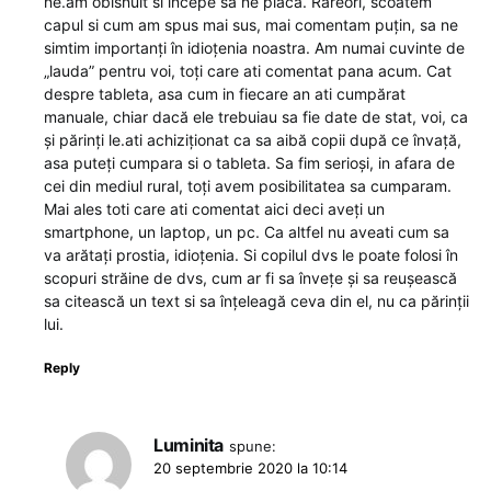
ne.am obisnuit si începe sa ne placa. Rareori, scoatem
capul si cum am spus mai sus, mai comentam puțin, sa ne
simtim importanți în idioțenia noastra. Am numai cuvinte de
„lauda” pentru voi, toți care ati comentat pana acum. Cat
despre tableta, asa cum in fiecare an ati cumpărat
manuale, chiar dacă ele trebuiau sa fie date de stat, voi, ca
și părinți le.ati achiziționat ca sa aibă copii după ce învață,
asa puteți cumpara si o tableta. Sa fim serioși, in afara de
cei din mediul rural, toți avem posibilitatea sa cumparam.
Mai ales toti care ati comentat aici deci aveți un
smartphone, un laptop, un pc. Ca altfel nu aveati cum sa
va arătați prostia, idioțenia. Si copilul dvs le poate folosi în
scopuri străine de dvs, cum ar fi sa învețe și sa reușească
sa citească un text si sa înțeleagă ceva din el, nu ca părinții
lui.
Reply
Luminita
spune:
20 septembrie 2020 la 10:14