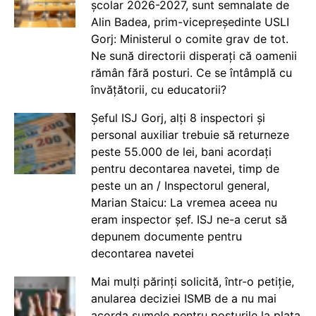
școlar 2026-2027, sunt semnalate de
Alin Badea, prim-vicepreședinte USLI
Gorj: Ministerul o comite grav de tot.
Ne sună directorii disperați că oamenii
rămân fără posturi. Ce se întâmplă cu
învățătorii, cu educatorii?
Șeful ISJ Gorj, alți 8 inspectori și
personal auxiliar trebuie să returneze
peste 55.000 de lei, bani acordați
pentru decontarea navetei, timp de
peste un an / Inspectorul general,
Marian Staicu: La vremea aceea nu
eram inspector șef. ISJ ne-a cerut să
depunem documente pentru
decontarea navetei
Mai mulți părinți solicită, într-o petiție,
anularea deciziei ISMB de a nu mai
acorda sumele pentru posturile la plata