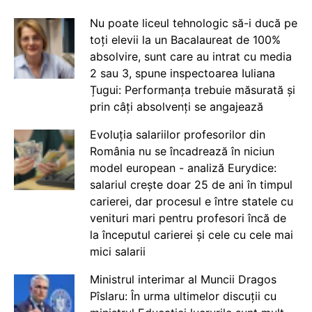
Nu poate liceul tehnologic să-i ducă pe
toți elevii la un Bacalaureat de 100%
absolvire, sunt care au intrat cu media
2 sau 3, spune inspectoarea Iuliana
Țugui: Performanța trebuie măsurată și
prin câți absolvenți se angajează
Evoluția salariilor profesorilor din
România nu se încadrează în niciun
model european - analiză Eurydice:
salariul crește doar 25 de ani în timpul
carierei, dar procesul e între statele cu
venituri mari pentru profesori încă de
la începutul carierei și cele cu cele mai
mici salarii
Ministrul interimar al Muncii Dragos
Pîslaru: În urma ultimelor discuții cu