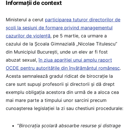
Informații de context
Ministerul a cerut
participarea tuturor directorilor de
școli la sesiuni de formare privind managementul
cazurilor de violență
, pe 5 martie, ca urmare a
cazului de la Școala Gimnazială „Nicolae Titulescu”
din Municipiul București, unde un elev ar fi fost
abuzat sexual,
în ziua apariției unui amplu raport
OCDE pentru autoritățile din învățământul românesc
.
Acesta semnalează gradul ridicat de birocrație la
care sunt supuși profesorii și directorii și dă drept
exemplu obligația acestora din urmă de a aloca cea
mai mare parte a timpului unor sarcini precum
cunoașterea legislației la zi sau chestiuni procedurale:
”
Birocrația școlară absoarbe resurse și distrage