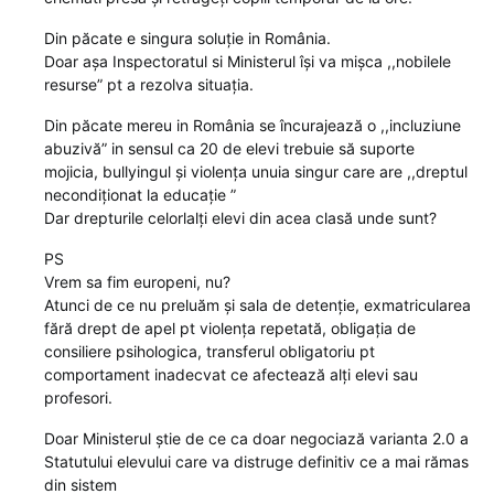
Din păcate e singura soluție in România.
Doar așa Inspectoratul si Ministerul își va mișca ,,nobilele
resurse” pt a rezolva situația.
Din păcate mereu in România se încurajează o ,,incluziune
abuzivă” in sensul ca 20 de elevi trebuie să suporte
mojicia, bullyingul și violența unuia singur care are ,,dreptul
necondiționat la educație ”
Dar drepturile celorlalți elevi din acea clasă unde sunt?
PS
Vrem sa fim europeni, nu?
Atunci de ce nu preluăm și sala de detenție, exmatricularea
fără drept de apel pt violența repetată, obligația de
consiliere psihologica, transferul obligatoriu pt
comportament inadecvat ce afectează alți elevi sau
profesori.
Doar Ministerul știe de ce ca doar negociază varianta 2.0 a
Statutului elevului care va distruge definitiv ce a mai rămas
din sistem