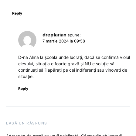
Reply
dreptarian
spune:
7 martie 2024 la 09:58
D-na Alma la școala unde lucrați, dacă se confirmă violul
elevului, situația e foarte gravă și NU e soluție să
continuați să îi apărați pe cei indiferenți sau vinovați de
situație.
Reply
LASĂ UN RĂSPUNS
Adresa ta de email nu va fi publicată.
Câmpurile obligatorii