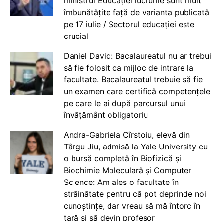
ministrul Educației lucrurile sunt mult
îmbunătățite față de varianta publicată
pe 17 iulie / Sectorul educației este
crucial
Daniel David: Bacalaureatul nu ar trebui
să fie folosit ca mijloc de intrare la
facultate. Bacalaureatul trebuie să fie
un examen care certifică competențele
pe care le ai după parcursul unui
învățământ obligatoriu
Andra-Gabriela Cîrstoiu, elevă din
Târgu Jiu, admisă la Yale University cu
o bursă completă în Biofizică și
Biochimie Moleculară și Computer
Science: Am ales o facultate în
străinătate pentru că pot deprinde noi
cunoștințe, dar vreau să mă întorc în
țară și să devin profesor