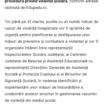
procedura privind violența școlară
, conform adresei
obținută de Edupedu.ro.
Tot până pe 31 martie, școlile cu un număr ridicat de
cazuri de violenţă înregistrate vor fi sprijinite de
urgenţă pentru planificarea și desfăşurarea unor
măsuri de prevenire şi combatere a violenței şi vor fi
organizate întâlniri între reprezentanţii
Inspectoratelor Şcolare Judeţene, ai Centrelor
Judeţene de Resurse şi Asistență Educaţională cu
reprezentanţii Direcţiilor Generale de Asistenţă
Socială și Protecţia Copilului și ai Birourilor de
Siguranță Școlară, în vederea identificării şi
implementării unor măsuri de îmbunătăţire a
colaborării acestor structuri în gestionarea cazurilor
de violență din mediul școlar.