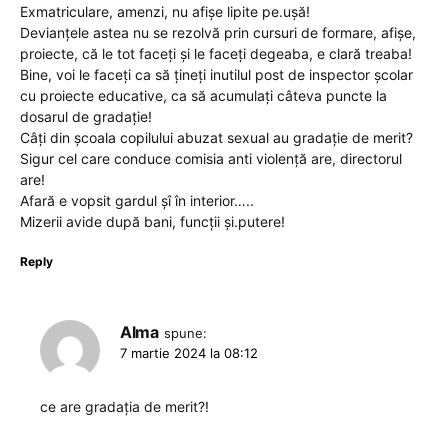
Exmatriculare, amenzi, nu afișe lipite pe.ușă!
Devianțele astea nu se rezolvă prin cursuri de formare, afișe,
proiecte, că le tot faceți și le faceți degeaba, e clară treaba!
Bine, voi le faceți ca să țineți inutilul post de inspector școlar
cu proiecte educative, ca să acumulați câteva puncte la
dosarul de gradație!
Câți din școala copilului abuzat sexual au gradație de merit?
Sigur cel care conduce comisia anti violență are, directorul
are!
Afară e vopsit gardul șî în interior…..
Mizerii avide după bani, funcții și.putere!
Reply
Alma
spune:
7 martie 2024 la 08:12
ce are gradația de merit?!