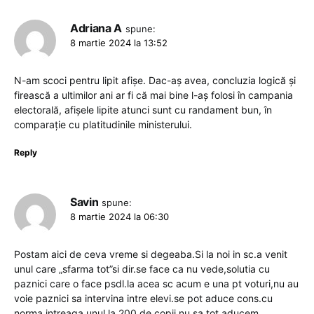
Adriana A
spune:
8 martie 2024 la 13:52
N-am scoci pentru lipit afișe. Dac-aș avea, concluzia logică și
firească a ultimilor ani ar fi că mai bine l-aș folosi în campania
electorală, afișele lipite atunci sunt cu randament bun, în
comparație cu platitudinile ministerului.
Reply
Savin
spune:
8 martie 2024 la 06:30
Postam aici de ceva vreme si degeaba.Si la noi in sc.a venit
unul care „sfarma tot”si dir.se face ca nu vede,solutia cu
paznici care o face psdl.la acea sc acum e una pt voturi,nu au
voie paznici sa intervina intre elevi.se pot aduce cons.cu
norma intreaga unul la 200 de copii,nu sa tot aducem