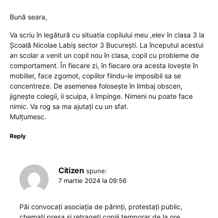
Bună seara,
Va scriu în legătură cu situatia copilului meu ,elev în clasa 3 la
Școală Nicolae Labiș sector 3 București. La începutul acestui
an scolar a venit un copil nou în clasa, copil cu probleme de
comportament. În fiecare zi, în fiecare ora acesta lovește în
mobilier, face zgomot, copiilor fiindu-le imposibil sa se
concentreze. De asemenea folosește în limbaj obscen,
jignește colegii, ii scuipa, ii împinge. Nimeni nu poate face
nimic. Va rog sa ma ajutați cu un sfat.
Mulțumesc.
Reply
Citizen
spune:
7 martie 2024 la 09:56
Păi convocați asociația de părinți, protestați public,
chemati presa și retrageți copiii temporar de la ore.