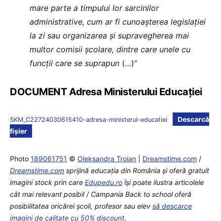
mare parte a timpului lor sarcinilor
administrative, cum ar fi cunoașterea legislației
la zi sau organizarea și supravegherea mai
multor comisii școlare, dintre care unele cu
funcții care se suprapun
(…)”
DOCUMENT Adresa Ministerului Educației
Descarcă
SKM_C22724030615410-adresa-ministerul-educatiei
fișier
Photo
189061751
©
Oleksandra Troian
|
Dreamstime.com
/
Dreamstime.com
sprijină educaţia din România şi oferă gratuit
imagini stock prin care
Edupedu.ro
îşi poate ilustra articolele
cât mai relevant posibil / Campania Back to school oferă
posibilitatea oricărei școli, profesor sau elev
să descarce
imagini de calitate cu 50% discount
.