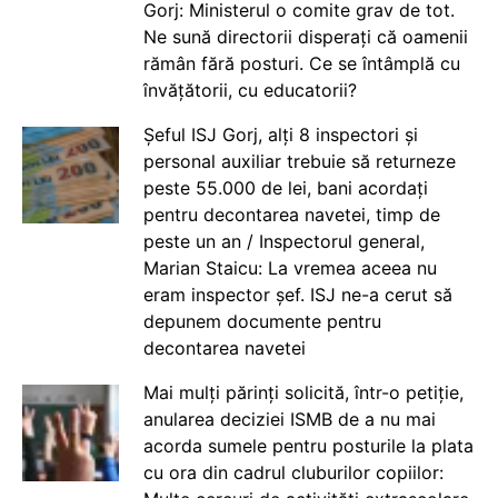
Gorj: Ministerul o comite grav de tot.
Ne sună directorii disperați că oamenii
rămân fără posturi. Ce se întâmplă cu
învățătorii, cu educatorii?
Șeful ISJ Gorj, alți 8 inspectori și
personal auxiliar trebuie să returneze
peste 55.000 de lei, bani acordați
pentru decontarea navetei, timp de
peste un an / Inspectorul general,
Marian Staicu: La vremea aceea nu
eram inspector șef. ISJ ne-a cerut să
depunem documente pentru
decontarea navetei
Mai mulți părinți solicită, într-o petiție,
anularea deciziei ISMB de a nu mai
acorda sumele pentru posturile la plata
cu ora din cadrul cluburilor copiilor: