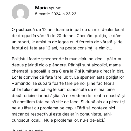
Maria
spune:
5 martie 2024 la 23:23
O puștoaică de 12 ani doarme în pat cu un mic dealer local
de droguri în vârstă de 20 de ani. Chemăm poliția, le dăm
un raport, le amintim de legea cu diferența de vârstă și de
faptul că fata are 12 ani, nu poate consimți la nimic…
Polițistul foarte șmecher de la municipiu ne zice – păi n-au
depus părinții nicio plângere. Părinții sunt alcoolici, mama
chemată la școală la ora 8 era la 7 și jumătate direct în birt.
Lor le convine că fata ”are iubit”. Le spunem asta polițiștilor
– amândoi se supără foarte tare pe noi și ne fac teoria
chibritului cum că legile sunt cunoscute de ei mai bine
decât oricine iar noi ăștia să ne vedem de treaba noastră și
să consiliem fata ca să știe ce face. Și după aia au plecat și
ne-au lăsat cu problema pe cap. (Fără să conteze nici
măcar că respectivul este dealer în comunitate, arhi-
cunoscut local… Nu e problema lor, nu-s de-aici.)
Jucați-o pe asta.