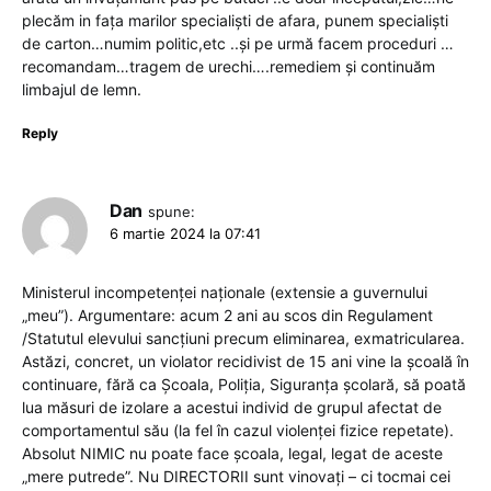
plecăm in fața marilor specialiști de afara, punem specialiști
de carton…numim politic,etc ..și pe urmă facem proceduri …
recomandam…tragem de urechi….remediem și continuăm
limbajul de lemn.
Reply
Dan
spune:
6 martie 2024 la 07:41
Ministerul incompetenței naționale (extensie a guvernului
„meu”). Argumentare: acum 2 ani au scos din Regulament
/Statutul elevului sancțiuni precum eliminarea, exmatricularea.
Astăzi, concret, un violator recidivist de 15 ani vine la școală în
continuare, fără ca Școala, Poliția, Siguranța școlară, să poată
lua măsuri de izolare a acestui individ de grupul afectat de
comportamentul său (la fel în cazul violenței fizice repetate).
Absolut NIMIC nu poate face școala, legal, legat de aceste
„mere putrede”. Nu DIRECTORII sunt vinovați – ci tocmai cei