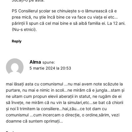
PS Consilierul școlar se chinuiește s-o lămurească că e
prea mică, nu știe încă bine ce va face cu viața ei etc…
părinții îi spun că cel mai bine e să aibă familia ei. La 12 ani.
(Nu-s etnici).
Reply
Alma
spune:
5 martie 2024 la 20:53
mai lăsați asta cu comunismul …nu mai avem note scăzute la
purtare, nu mai e nimic in scoli…ne mirăm că e jungla…stam și
ne uitam cum propun elevii aberații in statut, ne rugăm de ei
să învețe, ne mirăm că nu vin la simulari,etc…se bat că chiorii
și noi îi trimitem la consiliere…hai,zău…ce tot dam cu
comunismul …cum incercam o direcție, o ordine,sărim, vezi
doamne că suntem oprimați…