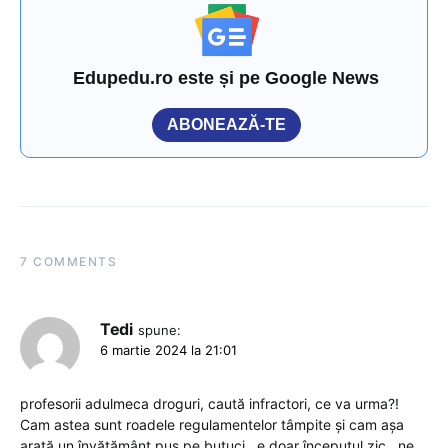
Edupedu.ro este și pe Google News
ABONEAZĂ-TE
7 COMMENTS
Tedi
spune:
6 martie 2024 la 21:01
profesorii adulmeca droguri, caută infractori, ce va urma?!
Cam astea sunt roadele regulamentelor tâmpite și cam așa
arată un învățământ pus pe butuci ..e doar începutul,zic…ne