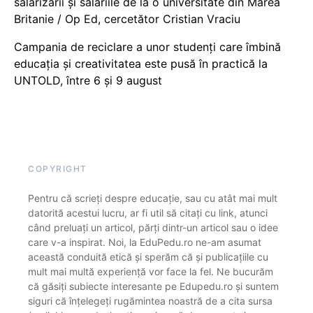
salarizării și salariile de la o universitate din Marea
Britanie / Op Ed, cercetător Cristian Vraciu
Campania de reciclare a unor studenți care îmbină
educația și creativitatea este pusă în practică la
UNTOLD, între 6 și 9 august
COPYRIGHT
Pentru că scrieți despre educație, sau cu atât mai mult
datorită acestui lucru, ar fi util să citați cu link, atunci
când preluați un articol, părți dintr-un articol sau o idee
care v-a inspirat. Noi, la EduPedu.ro ne-am asumat
această conduită etică și sperăm că și publicațiile cu
mult mai multă experiență vor face la fel. Ne bucurăm
că găsiți subiecte interesante pe Edupedu.ro și suntem
siguri că înțelegeți rugămintea noastră de a cita sursa