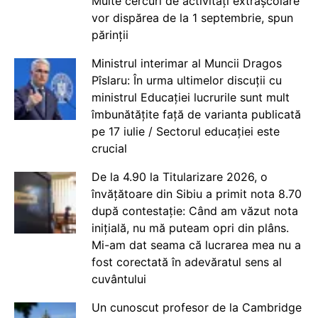
Multe cercuri de activități extrașcolare
vor dispărea de la 1 septembrie, spun
părinții
Ministrul interimar al Muncii Dragos
Pîslaru: În urma ultimelor discuții cu
ministrul Educației lucrurile sunt mult
îmbunătățite față de varianta publicată
pe 17 iulie / Sectorul educației este
crucial
De la 4.90 la Titularizare 2026, o
învățătoare din Sibiu a primit nota 8.70
după contestație: Când am văzut nota
inițială, nu mă puteam opri din plâns.
Mi-am dat seama că lucrarea mea nu a
fost corectată în adevăratul sens al
cuvântului
Un cunoscut profesor de la Cambridge