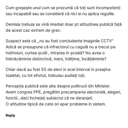
Cum greșește unul cum se prezumă că toți sunt incompetenți
sau incapabili sau se consideră că nici ei nu aplica regulile.
Demisia trebuia sa vină imediat doar pt atitudinea publică față
de acest caz extrem de grav.
Suspect este că ,,nu au fost concludente imaginile CCTV”
Adică se presupune că infractorul cu cagulă nu a trecut pe
hol/holuri, curtea școlii , intrarea in școală? Nu avea o
îmbrăcăminte distinctivă, mers, înălțime, încălțăminte?
Chiar dacă au fost 50 de elevi in acel interval in preajma
toaletei, cu tot efortul, trebuiau audiați toți.
Percepția publică este alta despre politrucii din Minister.
Avem congres PPE, pregătim precampania electorală, alegeri,
functii…deci încheiați subiectul că ne deranjati.
O atitudine tipică de cate ori apar probleme in sistem.
Reply