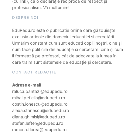
(cu link), ca o declarație reciprocă de respect și
profesionalism. Vă mulțumim!
DESPRE NOI
EduPedu.ro este o publicație online care găzduiește
exclusiv articole din domeniul educației și cercetării.
Urmărim constant cum sunt educați copiii noștri, cine și
cum face politicile din educație și cercetare, cine și cum
îi formează pe profesori, cât de adecvate la lumea în
care trăim sunt sistemele de educație și cercetare.
CONTACT REDACȚIE
Adrese e-mail
raluca.pantazi@edupedu.ro
mihai.peticila@edupedu.ro
costin.ionescu@edupedu.ro
alexa.stanescu@edupedu.ro
diana.ghimisi@edupedu.ro
stefan.lefter@edupedu.ro
ramona.florea@edupedu.ro