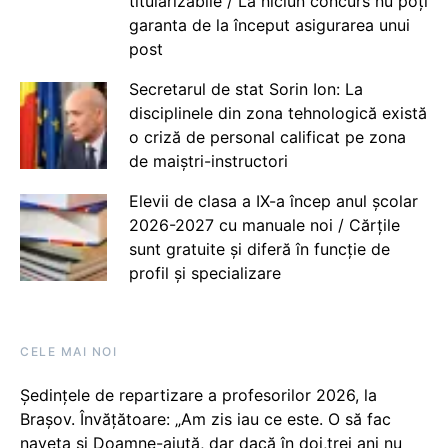
titularizabile / La niciun concurs nu poți
garanta de la început asigurarea unui
post
Secretarul de stat Sorin Ion: La
disciplinele din zona tehnologică există
o criză de personal calificat pe zona
de maiștri-instructori
Elevii de clasa a IX-a încep anul școlar
2026-2027 cu manuale noi / Cărțile
sunt gratuite și diferă în funcție de
profil și specializare
CELE MAI NOI
Ședințele de repartizare a profesorilor 2026, la
Brașov. Învățătoare: „Am zis iau ce este. O să fac
naveta și Doamne-ajută, dar dacă în doi,trei ani nu