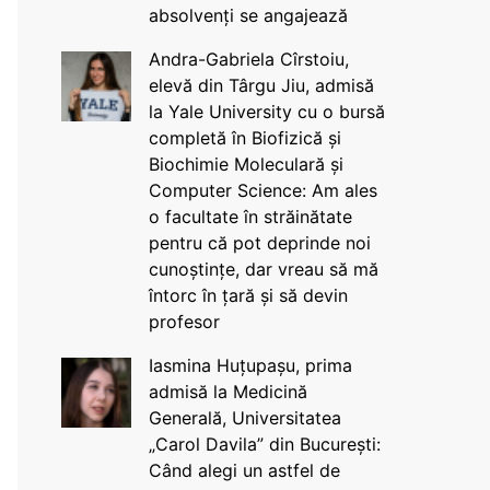
absolvenți se angajează
Andra-Gabriela Cîrstoiu,
elevă din Târgu Jiu, admisă
la Yale University cu o bursă
completă în Biofizică și
Biochimie Moleculară și
Computer Science: Am ales
o facultate în străinătate
pentru că pot deprinde noi
cunoștințe, dar vreau să mă
întorc în țară și să devin
profesor
Iasmina Huțupașu, prima
admisă la Medicină
Generală, Universitatea
„Carol Davila” din București:
Când alegi un astfel de