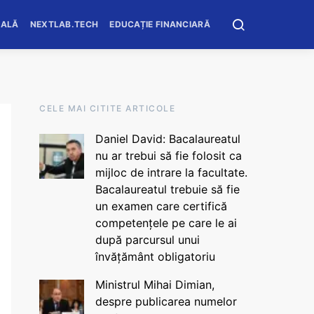
OALĂ
NEXTLAB.TECH
EDUCAȚIE FINANCIARĂ
CELE MAI CITITE ARTICOLE
Daniel David: Bacalaureatul
nu ar trebui să fie folosit ca
mijloc de intrare la facultate.
Bacalaureatul trebuie să fie
un examen care certifică
competențele pe care le ai
după parcursul unui
învățământ obligatoriu
Ministrul Mihai Dimian,
despre publicarea numelor