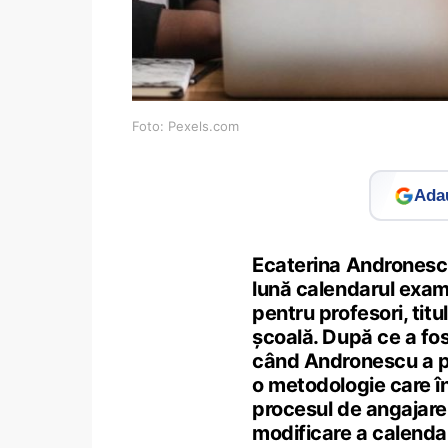
Foto: Pexels.com
Adau
Ecaterina Andronescu
lună calendarul exame
pentru profesori, tit
școală. După ce a fos
când Andronescu a pe
o metodologie care în
procesul de angajare 
modificare a calendar