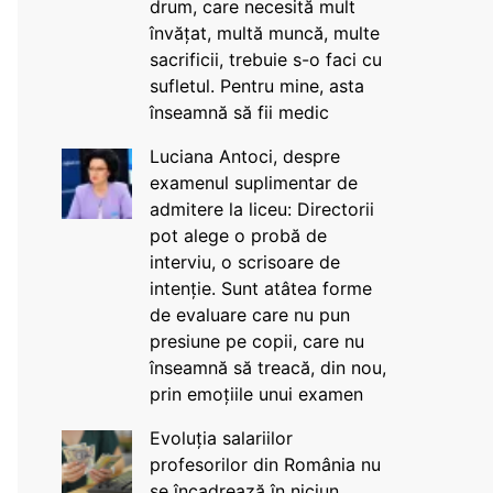
drum, care necesită mult
învățat, multă muncă, multe
sacrificii, trebuie s-o faci cu
sufletul. Pentru mine, asta
înseamnă să fii medic
Luciana Antoci, despre
examenul suplimentar de
admitere la liceu: Directorii
pot alege o probă de
interviu, o scrisoare de
intenție. Sunt atâtea forme
de evaluare care nu pun
presiune pe copii, care nu
înseamnă să treacă, din nou,
prin emoțiile unui examen
Evoluția salariilor
profesorilor din România nu
se încadrează în niciun