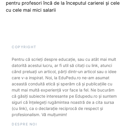
pentru profesori încă de la începutul carierei și cele
cu cele mai mici salarii
COPYRIGHT
Pentru că scrieți despre educație, sau cu atât mai mult
datorită acestui lucru, ar fi util să citați cu link, atunci
când preluați un articol, părți dintr-un articol sau o idee
care v-a inspirat. Noi, la EduPedu.ro ne-am asumat
această conduită etică și sperăm că și publicațiile cu
mult mai multă experiență vor face la fel. Ne bucurăm
că găsiți subiecte interesante pe Edupedu.ro și suntem
siguri că înțelegeți rugămintea noastră de a cita sursa
(cu link), ca o declarație reciprocă de respect și
profesionalism. Vă mulțumim!
DESPRE NOI