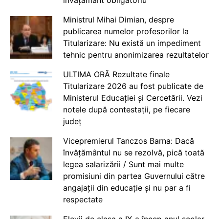
Ministrul Mihai Dimian, despre
publicarea numelor profesorilor la
Titularizare: Nu există un impediment
tehnic pentru anonimizarea rezultatelor
ULTIMA ORĂ Rezultate finale
Titularizare 2026 au fost publicate de
Ministerul Educației și Cercetării. Vezi
notele după contestații, pe fiecare
județ
Vicepremierul Tanczos Barna: Dacă
învățământul nu se rezolvă, pică toată
legea salarizării / Sunt mai multe
promisiuni din partea Guvernului către
angajații din educație și nu par a fi
respectate
Elevii de clasa a IX-a încep anul școlar