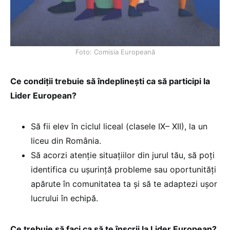
Foto: Comisia Europeană
Ce condiții trebuie să îndeplinești ca să participi la
Lider European?
Să fii elev în ciclul liceal (clasele IX– XII), la un
liceu din România.
Să acorzi atenție situațiilor din jurul tău, să poți
identifica cu ușurință probleme sau oportunități
apărute în comunitatea ta și să te adaptezi ușor
lucrului în echipă.
Ce trebuie să faci ca să te înscrii la Lider European?