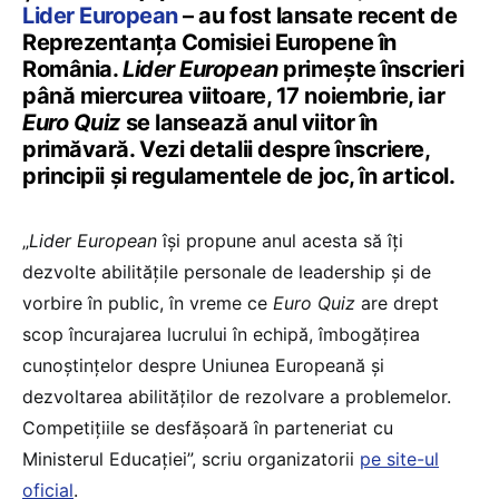
Lider European
– au fost lansate recent de
Reprezentanța Comisiei Europene în
România.
Lider European
primește înscrieri
până miercurea viitoare, 17 noiembrie, iar
Euro Quiz
se lansează anul viitor în
primăvară. Vezi detalii despre înscriere,
principii și regulamentele de joc, în articol.
„
Lider European
își propune anul acesta să îți
dezvolte abilitățile personale de leadership și de
vorbire în public, în vreme ce
Euro Quiz
are drept
scop încurajarea lucrului în echipă, îmbogățirea
cunoștințelor despre Uniunea Europeană și
dezvoltarea abilităților de rezolvare a problemelor.
Competițiile se desfășoară în parteneriat cu
Ministerul Educației”, scriu organizatorii
pe site-ul
oficial
.