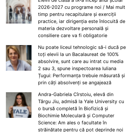
2026-2027 cu programe noi / Mai mult
timp pentru recapitulare și exerciții
practice, iar dirigenția este înlocuită de
materia dezvoltare personală și
consiliere care va fi obligatorie
Nu poate liceul tehnologic să-i ducă pe
toți elevii la un Bacalaureat de 100%
absolvire, sunt care au intrat cu media
2 sau 3, spune inspectoarea Iuliana
Țugui: Performanța trebuie măsurată și
prin câți absolvenți se angajează
Andra-Gabriela Cîrstoiu, elevă din
Târgu Jiu, admisă la Yale University cu
o bursă completă în Biofizică și
Biochimie Moleculară și Computer
Science: Am ales o facultate în
străinătate pentru că pot deprinde noi