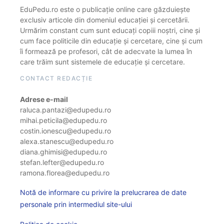
EduPedu.ro este o publicație online care găzduiește
exclusiv articole din domeniul educației și cercetării.
Urmărim constant cum sunt educați copiii noștri, cine și
cum face politicile din educație și cercetare, cine și cum
îi formează pe profesori, cât de adecvate la lumea în
care trăim sunt sistemele de educație și cercetare.
CONTACT REDACȚIE
Adrese e-mail
raluca.pantazi@edupedu.ro
mihai.peticila@edupedu.ro
costin.ionescu@edupedu.ro
alexa.stanescu@edupedu.ro
diana.ghimisi@edupedu.ro
stefan.lefter@edupedu.ro
ramona.florea@edupedu.ro
Notă de informare cu privire la prelucrarea de date
personale prin intermediul site-ului