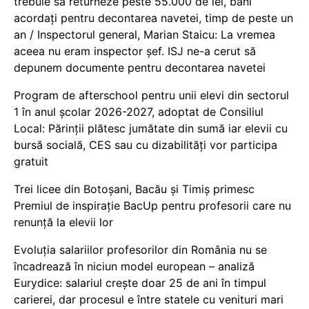
trebuie să returneze peste 55.000 de lei, bani
acordați pentru decontarea navetei, timp de peste un
an / Inspectorul general, Marian Staicu: La vremea
aceea nu eram inspector șef. ISJ ne-a cerut să
depunem documente pentru decontarea navetei
Program de afterschool pentru unii elevi din sectorul
1 în anul școlar 2026-2027, adoptat de Consiliul
Local: Părinții plătesc jumătate din sumă iar elevii cu
bursă socială, CES sau cu dizabilităţi vor participa
gratuit
Trei licee din Botoșani, Bacău și Timiș primesc
Premiul de inspirație BacUp pentru profesorii care nu
renunță la elevii lor
Evoluția salariilor profesorilor din România nu se
încadrează în niciun model european – analiză
Eurydice: salariul crește doar 25 de ani în timpul
carierei, dar procesul e între statele cu venituri mari