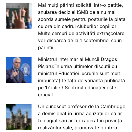
Mai mulți părinți solicită, într-o petiție,
anularea deciziei ISMB de a nu mai
acorda sumele pentru posturile la plata
cu ora din cadrul cluburilor copiilor:
Multe cercuri de activități extrașcolare
vor dispărea de la 1 septembrie, spun
părinții
Ministrul interimar al Muncii Dragos
Pîslaru: În urma ultimelor discuții cu
ministrul Educației lucrurile sunt mult
îmbunătățite față de varianta publicată
pe 17 iulie / Sectorul educației este
crucial
Un cunoscut profesor de la Cambridge
a demisionat în urma acuzațiilor că ar
fi plagiat sau ar fi exagerat în privința
realizărilor sale, promovate printr-o