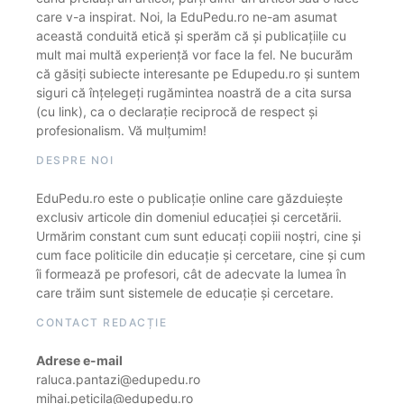
care v-a inspirat. Noi, la EduPedu.ro ne-am asumat
această conduită etică și sperăm că și publicațiile cu
mult mai multă experiență vor face la fel. Ne bucurăm
că găsiți subiecte interesante pe Edupedu.ro și suntem
siguri că înțelegeți rugămintea noastră de a cita sursa
(cu link), ca o declarație reciprocă de respect și
profesionalism. Vă mulțumim!
DESPRE NOI
EduPedu.ro este o publicație online care găzduiește
exclusiv articole din domeniul educației și cercetării.
Urmărim constant cum sunt educați copiii noștri, cine și
cum face politicile din educație și cercetare, cine și cum
îi formează pe profesori, cât de adecvate la lumea în
care trăim sunt sistemele de educație și cercetare.
CONTACT REDACȚIE
Adrese e-mail
raluca.pantazi@edupedu.ro
mihai.peticila@edupedu.ro