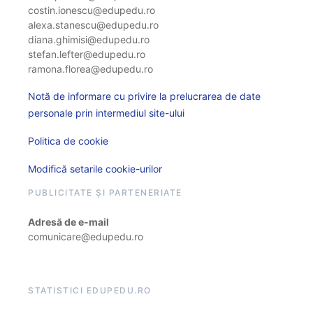
costin.ionescu@edupedu.ro
alexa.stanescu@edupedu.ro
diana.ghimisi@edupedu.ro
stefan.lefter@edupedu.ro
ramona.florea@edupedu.ro
Notă de informare cu privire la prelucrarea de date
personale prin intermediul site-ului
Politica de cookie
Modifică setarile cookie-urilor
PUBLICITATE ȘI PARTENERIATE
Adresă de e-mail
comunicare@edupedu.ro
STATISTICI EDUPEDU.RO