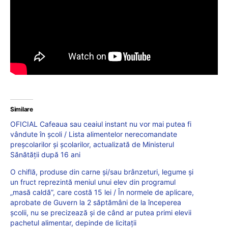
Similare
OFICIAL Cafeaua sau ceaiul instant nu vor mai putea fi
vândute în școli / Lista alimentelor nerecomandate
preșcolarilor și școlarilor, actualizată de Ministerul
Sănătății după 16 ani
O chiflă, produse din carne și/sau brânzeturi, legume și
un fruct reprezintă meniul unui elev din programul
„masă caldă”, care costă 15 lei / În normele de aplicare,
aprobate de Guvern la 2 săptămâni de la începerea
școlii, nu se precizează și de când ar putea primi elevii
pachetul alimentar, depinde de licitații