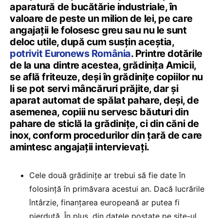
aparatură de bucătărie industriale, în
valoare de peste un milion de lei, pe care
angajații le folosesc greu sau nu le sunt
deloc utile, după cum susțin aceștia,
potrivit Euronews România
. Printre dotările
de la una dintre acestea, grădinița Amicii,
se află friteuze, deși în grădinițe copiilor nu
li se pot servi mâncăruri prăjite, dar și
aparat automat de spălat pahare, deși, de
asemenea, copiii nu servesc băuturi din
pahare de sticlă la grădinițe, ci din căni de
inox, conform procedurilor din țară de care
amintesc angajații intervievați.
Cele două grădinițe ar trebui să fie date în
folosință în primăvara acestui an. Dacă lucrările
întârzie, finanțarea europeană ar putea fi
pierdută. În plus, din datele postate pe site-ul