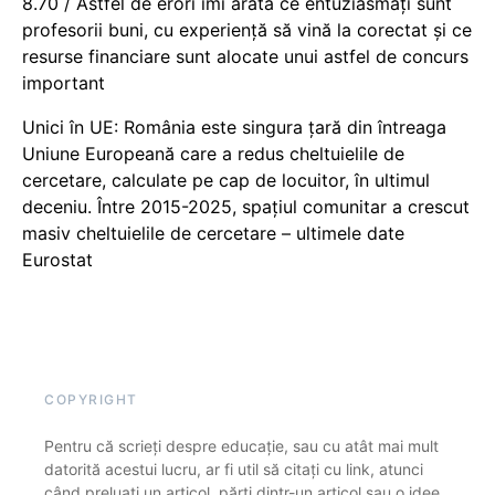
8.70 / Astfel de erori îmi arată ce entuziasmați sunt
profesorii buni, cu experiență să vină la corectat și ce
resurse financiare sunt alocate unui astfel de concurs
important
Unici în UE: România este singura țară din întreaga
Uniune Europeană care a redus cheltuielile de
cercetare, calculate pe cap de locuitor, în ultimul
deceniu. Între 2015-2025, spațiul comunitar a crescut
masiv cheltuielile de cercetare – ultimele date
Eurostat
COPYRIGHT
Pentru că scrieți despre educație, sau cu atât mai mult
datorită acestui lucru, ar fi util să citați cu link, atunci
când preluați un articol, părți dintr-un articol sau o idee