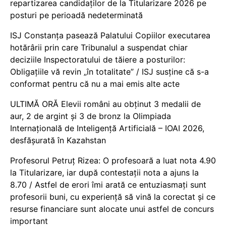
repartizarea candidaților de la Titularizare 2026 pe
posturi pe perioadă nedeterminată
ISJ Constanța pasează Palatului Copiilor executarea
hotărârii prin care Tribunalul a suspendat chiar
deciziile Inspectoratului de tăiere a posturilor:
Obligațiile vă revin „în totalitate” / ISJ susține că s-a
conformat pentru că nu a mai emis alte acte
ULTIMĂ ORĂ Elevii români au obținut 3 medalii de
aur, 2 de argint și 3 de bronz la Olimpiada
Internațională de Inteligență Artificială – IOAI 2026,
desfășurată în Kazahstan
Profesorul Petruț Rizea: O profesoară a luat nota 4.90
la Titularizare, iar după contestații nota a ajuns la
8.70 / Astfel de erori îmi arată ce entuziasmați sunt
profesorii buni, cu experiență să vină la corectat și ce
resurse financiare sunt alocate unui astfel de concurs
important