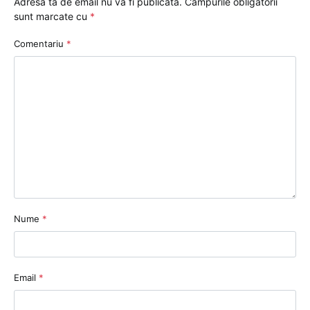
Adresa ta de email nu va fi publicată.
Câmpurile obligatorii
sunt marcate cu
*
Comentariu
*
Nume
*
Email
*