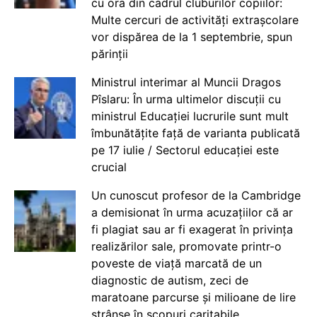
cu ora din cadrul cluburilor copiilor:
Multe cercuri de activități extrașcolare
vor dispărea de la 1 septembrie, spun
părinții
Ministrul interimar al Muncii Dragos
Pîslaru: În urma ultimelor discuții cu
ministrul Educației lucrurile sunt mult
îmbunătățite față de varianta publicată
pe 17 iulie / Sectorul educației este
crucial
Un cunoscut profesor de la Cambridge
a demisionat în urma acuzațiilor că ar
fi plagiat sau ar fi exagerat în privința
realizărilor sale, promovate printr-o
poveste de viață marcată de un
diagnostic de autism, zeci de
maratoane parcurse și milioane de lire
strânse în scopuri caritabile