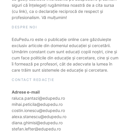
siguri că înțelegeți rugămintea noastră de a cita sursa
(cu link), ca o declarație reciprocă de respect și
profesionalism. Vă mulțumim!
DESPRE NOI
EduPedu.ro este o publicație online care găzduiește
exclusiv articole din domeniul educației și cercetării.
Urmărim constant cum sunt educați copiii noștri, cine și
cum face politicile din educație și cercetare, cine și cum
îi formează pe profesori, cât de adecvate la lumea în
care trăim sunt sistemele de educație și cercetare.
CONTACT REDACȚIE
Adrese e-mail
raluca.pantazi@edupedu.ro
mihai.peticila@edupedu.ro
costin.ionescu@edupedu.ro
alexa.stanescu@edupedu.ro
diana.ghimisi@edupedu.ro
stefan.lefter@edupedu.ro