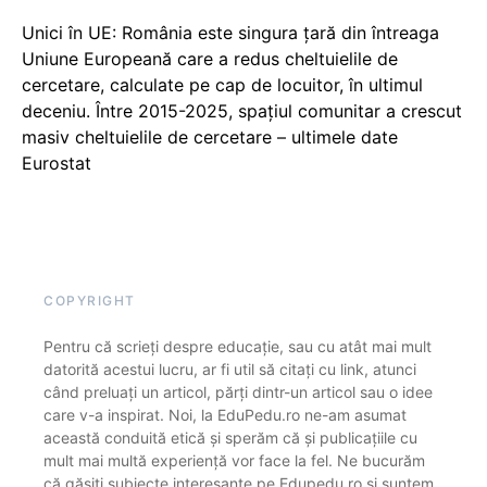
Unici în UE: România este singura țară din întreaga
Uniune Europeană care a redus cheltuielile de
cercetare, calculate pe cap de locuitor, în ultimul
deceniu. Între 2015-2025, spațiul comunitar a crescut
masiv cheltuielile de cercetare – ultimele date
Eurostat
COPYRIGHT
Pentru că scrieți despre educație, sau cu atât mai mult
datorită acestui lucru, ar fi util să citați cu link, atunci
când preluați un articol, părți dintr-un articol sau o idee
care v-a inspirat. Noi, la EduPedu.ro ne-am asumat
această conduită etică și sperăm că și publicațiile cu
mult mai multă experiență vor face la fel. Ne bucurăm
că găsiți subiecte interesante pe Edupedu.ro și suntem