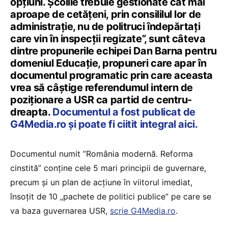
opțiuni. Școlile trebuie gestionate cât mai
aproape de cetățeni, prin consililul lor de
administrație, nu de politruci îndepărtați
care vin în inspecții regizate”, sunt câteva
dintre propunerile echipei Dan Barna pentru
domeniul Educație, propuneri care apar în
documentul programatic prin care aceasta
vrea să câștige referendumul intern de
poziționare a USR ca partid de centru-
dreapta.
Documentul a fost publicat de
G4Media.ro și poate fi ciitit integral aici.
Documentul numit ”România modernă. Reforma
cinstită” conține cele 5 mari principii de guvernare,
precum și un plan de acțiune în viitorul imediat,
însoțit de 10 „pachete de politici publice” pe care se
va baza guvernarea USR,
scrie G4Media.ro
.