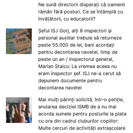
Ne sună directorii disperați că oamenii
rămân fără posturi. Ce se întâmplă cu
învățătorii, cu educatorii?
Șeful ISJ Gorj, alți 8 inspectori și
personal auxiliar trebuie să returneze
peste 55.000 de lei, bani acordați
pentru decontarea navetei, timp de
peste un an / Inspectorul general,
Marian Staicu: La vremea aceea nu
eram inspector șef. ISJ ne-a cerut să
depunem documente pentru
decontarea navetei
Mai mulți părinți solicită, într-o petiție,
anularea deciziei ISMB de a nu mai
acorda sumele pentru posturile la plata
cu ora din cadrul cluburilor copiilor:
Multe cercuri de activități extrașcolare