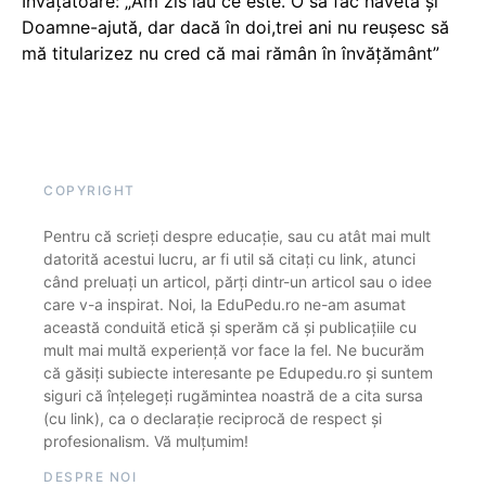
Învățătoare: „Am zis iau ce este. O să fac naveta și
Doamne-ajută, dar dacă în doi,trei ani nu reușesc să
mă titularizez nu cred că mai rămân în învățământ”
COPYRIGHT
Pentru că scrieți despre educație, sau cu atât mai mult
datorită acestui lucru, ar fi util să citați cu link, atunci
când preluați un articol, părți dintr-un articol sau o idee
care v-a inspirat. Noi, la EduPedu.ro ne-am asumat
această conduită etică și sperăm că și publicațiile cu
mult mai multă experiență vor face la fel. Ne bucurăm
că găsiți subiecte interesante pe Edupedu.ro și suntem
siguri că înțelegeți rugămintea noastră de a cita sursa
(cu link), ca o declarație reciprocă de respect și
profesionalism. Vă mulțumim!
DESPRE NOI