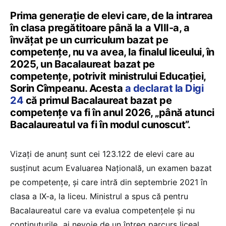
Prima generație de elevi care, de la intrarea
în clasa pregătitoare până la a VIII-a, a
învățat pe un curriculum bazat pe
competențe, nu va avea, la finalul liceului, în
2025, un Bacalaureat bazat pe
competențe, potrivit ministrului Educației,
Sorin Cîmpeanu. Acesta
a declarat la Digi
24
că primul Bacalaureat bazat pe
competențe va fi în anul 2026, „până atunci
Bacalaureatul va fi în modul cunoscut”.
Vizați de anunț sunt cei 123.122 de elevi care au
susținut acum Evaluarea Națională, un examen bazat
pe competențe, și care intră din septembrie 2021 în
clasa a IX-a, la liceu. Ministrul a spus că pentru
Bacalaureatul care va evalua competențele și nu
conținuturile „ai nevoie de un întreg parcurs liceal