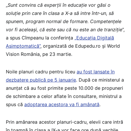
„
Sunt convins că experții în educație vor găsi o
soluție prin care în clasa a X-a să intre într-un, să
spunem, program normal de formare. Competențele
vor fi aceleași, că este sau că nu este an de tranziție
”,
a spus Cîmpeanu la conferința
„Educația Digitală
Asimptomatică”
, organizată de Edupedu.ro și World
Vision România, pe 23 martie.
Noile planuri cadru pentru liceu
au fost lansate în
dezbatere publică pe 5 ianuarie
. După ce ministerul a
anunțat că au fost primite peste 10.000 de propuneri
de schimbare a celor aflate în consultare, ministrul a
spus că
adoptarea acestora va fi amânată
.
Prin amânarea acestor planuri-cadru, elevii care intră
în toamnă în clasa a IX-a vor face ore după vechile