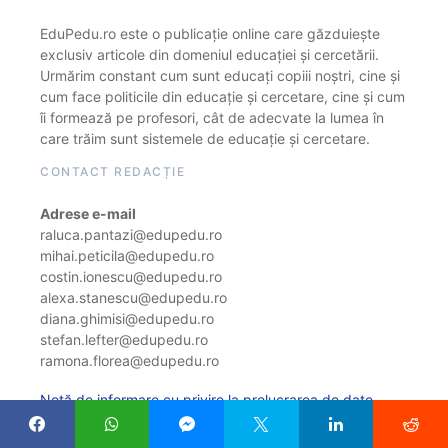
EduPedu.ro este o publicație online care găzduiește
exclusiv articole din domeniul educației și cercetării.
Urmărim constant cum sunt educați copiii noștri, cine și
cum face politicile din educație și cercetare, cine și cum
îi formează pe profesori, cât de adecvate la lumea în
care trăim sunt sistemele de educație și cercetare.
CONTACT REDACȚIE
Adrese e-mail
raluca.pantazi@edupedu.ro
mihai.peticila@edupedu.ro
costin.ionescu@edupedu.ro
alexa.stanescu@edupedu.ro
diana.ghimisi@edupedu.ro
stefan.lefter@edupedu.ro
ramona.florea@edupedu.ro
Notă de informare cu privire la prelucrarea de date
personale prin intermediul site-ului