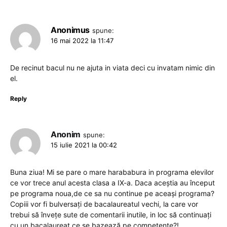
Anonimus
spune:
16 mai 2022 la 11:47
De recinut bacul nu ne ajuta in viata deci cu invatam nimic din
el.
Reply
Anonim
spune:
15 iulie 2021 la 00:42
Buna ziua! Mi se pare o mare harababura in programa elevilor
ce vor trece anul acesta clasa a IX-a. Daca aceștia au început
pe programa noua,de ce sa nu continue pe aceași programa?
Copiii vor fi bulversați de bacalaureatul vechi, la care vor
trebui să învețe sute de comentarii inutile, in loc să continuați
cu un bacalaureat ce se bazează pe competențe?!