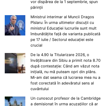
vor dispărea de la 1 septembrie, spun
părinții
Ministrul interimar al Muncii Dragos
Pîslaru: În urma ultimelor discuții cu
ministrul Educației lucrurile sunt mult
îmbunătățite față de varianta publicată
pe 17 iulie / Sectorul educației este
crucial
De la 4.90 la Titularizare 2026, o
învățătoare din Sibiu a primit nota 8.70
după contestație: Când am văzut nota
inițială, nu mă puteam opri din plâns.
Mi-am dat seama că lucrarea mea nu a
fost corectată în adevăratul sens al
cuvântului
Un cunoscut profesor de la Cambridge
a demisionat în urma acuzațiilor că ar