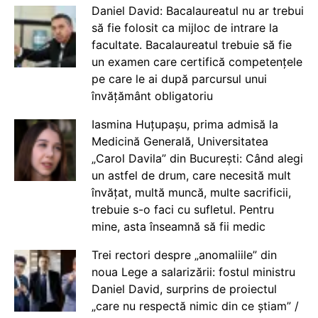
Daniel David: Bacalaureatul nu ar trebui
să fie folosit ca mijloc de intrare la
facultate. Bacalaureatul trebuie să fie
un examen care certifică competențele
pe care le ai după parcursul unui
învățământ obligatoriu
Iasmina Huțupașu, prima admisă la
Medicină Generală, Universitatea
„Carol Davila” din București: Când alegi
un astfel de drum, care necesită mult
învățat, multă muncă, multe sacrificii,
trebuie s-o faci cu sufletul. Pentru
mine, asta înseamnă să fii medic
Trei rectori despre „anomaliile” din
noua Lege a salarizării: fostul ministru
Daniel David, surprins de proiectul
„care nu respectă nimic din ce știam” /