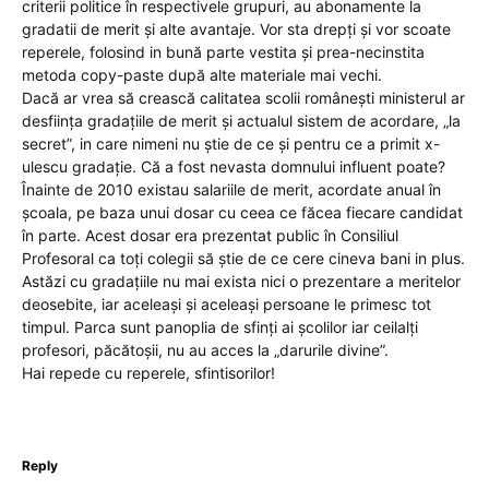
criterii politice în respectivele grupuri, au abonamente la
gradatii de merit și alte avantaje. Vor sta drepți și vor scoate
reperele, folosind in bună parte vestita și prea-necinstita
metoda copy-paste după alte materiale mai vechi.
Dacă ar vrea să crească calitatea scolii românești ministerul ar
desființa gradațiile de merit și actualul sistem de acordare, „la
secret”, in care nimeni nu știe de ce și pentru ce a primit x-
ulescu gradație. Că a fost nevasta domnului influent poate?
Înainte de 2010 existau salariile de merit, acordate anual în
școala, pe baza unui dosar cu ceea ce făcea fiecare candidat
în parte. Acest dosar era prezentat public în Consiliul
Profesoral ca toți colegii să știe de ce cere cineva bani in plus.
Astăzi cu gradațiile nu mai exista nici o prezentare a meritelor
deosebite, iar aceleași și aceleași persoane le primesc tot
timpul. Parca sunt panoplia de sfinți ai școlilor iar ceilalți
profesori, păcătoșii, nu au acces la „darurile divine”.
Hai repede cu reperele, sfintisorilor!
Reply