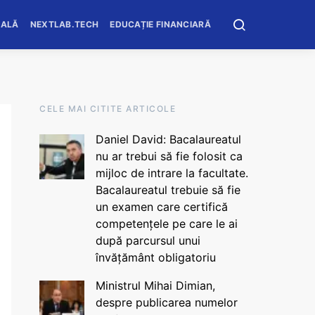
OALĂ
NEXTLAB.TECH
EDUCAȚIE FINANCIARĂ
CELE MAI CITITE ARTICOLE
Daniel David: Bacalaureatul
nu ar trebui să fie folosit ca
mijloc de intrare la facultate.
Bacalaureatul trebuie să fie
un examen care certifică
competențele pe care le ai
după parcursul unui
învățământ obligatoriu
Ministrul Mihai Dimian,
despre publicarea numelor