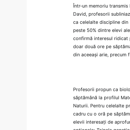
Într-un memoriu transmis M
David, profesorii subliniaz
ca celelalte discipline din
peste 50% dintre elevi al
confirmă interesul ridicat
doar două ore pe săptămână
din aceeași arie, precum 
Profesorii propun ca biol
săptămână la profilul Mate
Naturii. Pentru celelalte p
cadru cu o oră pe săptămâ
elevii interesați de apro
opționale:
Tainele genetici