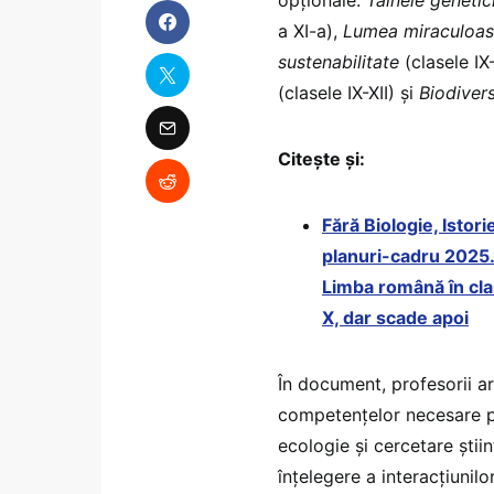
a XI-a),
Lumea miraculoasă
sustenabilitate
(clasele IX-
(clasele IX-XII) și
Biodivers
Citește și:
Fără Biologie, Istori
planuri-cadru 2025. 
Limba română în clas
X, dar scade apoi
În document, profesorii a
competențelor necesare pe
ecologie și cercetare știi
înțelegere a interacțiunilor