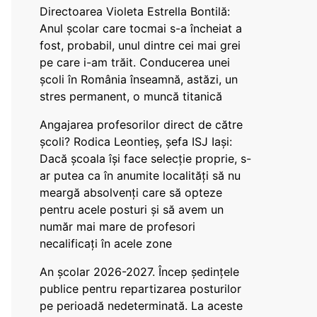
Directoarea Violeta Estrella Bontilă:
Anul școlar care tocmai s-a încheiat a
fost, probabil, unul dintre cei mai grei
pe care i-am trăit. Conducerea unei
școli în România înseamnă, astăzi, un
stres permanent, o muncă titanică
Angajarea profesorilor direct de către
școli? Rodica Leontieș, șefa ISJ Iași:
Dacă școala își face selecție proprie, s-
ar putea ca în anumite localități să nu
meargă absolvenți care să opteze
pentru acele posturi și să avem un
număr mai mare de profesori
necalificați în acele zone
An școlar 2026-2027. Încep ședințele
publice pentru repartizarea posturilor
pe perioadă nedeterminată. La aceste