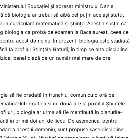
inisterului Educației și adresat ministrului Daniel
ă că biologia ar trebui să aibă cel puțin același statut
 aria curriculară matematică și științe. Aceștia susțin că
eg biologia ca probă de examen la Bacalaureat, ceea ce
 pentru acest domeniu. În prezent, biologia este studiată
 la profilul Științele Naturii, în timp ce alte discipline
fizica, beneficiază de un număr mai mare de ore.
ogia să fie predată în trunchiul comun cu o oră pe
matică-Informatică și cu două ore la profilul Științele
rofiluri, biologia ar urma să fie menținută în planurile-
nă în primii doi ani de liceu. De asemenea, pentru
fundarea acestui domeniu, sunt propuse șase discipline
i
(clasa a XII-a),
Niveluri de organizare a lumii vii
(clasa