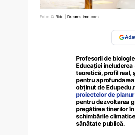
Foto: ©
Rido
|
Dreamstime.com
Adau
Profesorii de biologie
Educației includerea d
teoretică, profil real
pentru aprofundarea c
obținut de Edupedu.
proiectelor de planur
pentru dezvoltarea gân
pregătirea tinerilor 
schimbările climatic
sănătate publică.