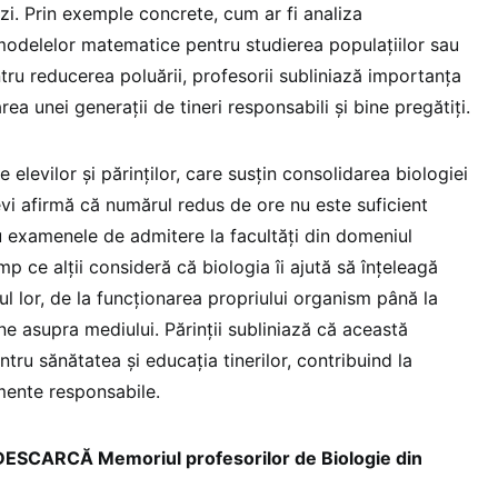
 zi. Prin exemple concrete, cum ar fi analiza
 modelelor matematice pentru studierea populațiilor sau
tru reducerea poluării, profesorii subliniază importanța
rea unei generații de tineri responsabili și bine pregătiți.
e elevilor și părinților, care susțin consolidarea biologiei
levi afirmă că numărul redus de ore nu este suficient
u examenele de admitere la facultăți din domeniul
timp ce alții consideră că biologia îi ajută să înțeleagă
ul lor, de la funcționarea propriului organism până la
ne asupra mediului. Părinții subliniază că această
ntru sănătatea și educația tinerilor, contribuind la
ente responsabile.
CARCĂ Memoriul profesorilor de Biologie din