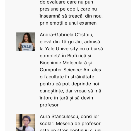
de evaluare care nu pun
presiune pe copii, care nu
înseamnă să treacă, din nou,
prin emoțiile unui examen
Andra-Gabriela Cîrstoiu,
elevă din Târgu Jiu, admisă
la Yale University cu o bursă
completă în Biofizică și
Biochimie Moleculară și
Computer Science: Am ales
o facultate în străinătate
pentru că pot deprinde noi
cunoștințe, dar vreau să mă
întorc în țară și să devin
profesor
Aura Stănculescu, consilier
școlar: Meseria de profesor
este un stres continuu și unii