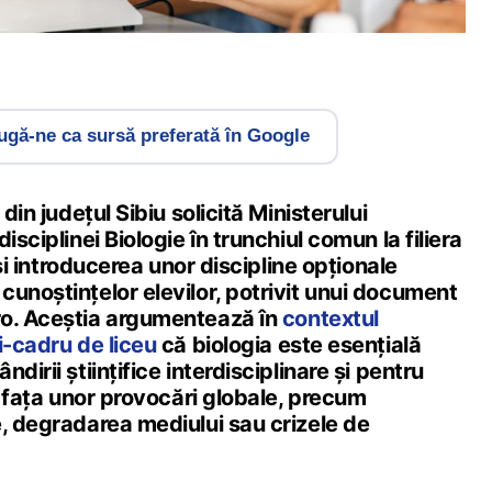
gă-ne ca sursă preferată în Google
 din județul Sibiu solicită Ministerului
isciplinei Biologie în trunchiul comun la filiera
, și introducerea unor discipline opționale
unoștințelor elevilor, potrivit unui document
ro. Aceștia argumentează în
contextul
i-cadru de liceu
că biologia este esențială
dirii științifice interdisciplinare și pentru
în fața unor provocări globale, precum
e, degradarea mediului sau crizele de