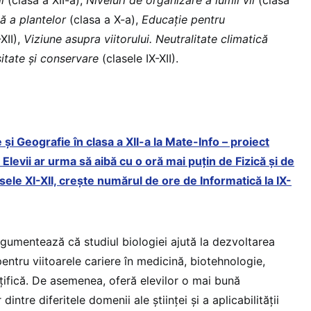
 a plantelor
(clasa a X-a),
Educație pentru
XII),
Viziune asupra viitorului. Neutralitate climatică
itate și conservare
(clasele IX-XII).
e și Geografie în clasa a XII-a la Mate-Info – proiect
Elevii ar urma să aibă cu o oră mai puțin de Fizică și de
ele XI-XII, crește numărul de ore de Informatică la IX-
rgumentează că studiul biologiei ajută la dezvoltarea
ntru viitoarele cariere în medicină, biotehnologie,
nțifică. De asemenea, oferă elevilor o mai bună
 dintre diferitele domenii ale științei și a aplicabilității