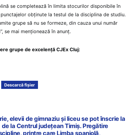
plină se completează în limita stocurilor disponibile în
unctajelor obținute la testul de la disciplina de studiu.
numite grupe să nu se formeze, din cauza unui număr
și”, se mai menționează în anunț.
re grupe de excelență CJEx Cluj:
Descarcă fișier
, elevii de gimnaziu și liceu se pot înscrie la
de la Centrul județean Timiș. Pregătire
scipline, printre care Limba spaniolă,