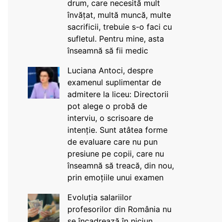
drum, care necesită mult
învățat, multă muncă, multe
sacrificii, trebuie s-o faci cu
sufletul. Pentru mine, asta
înseamnă să fii medic
Luciana Antoci, despre
examenul suplimentar de
admitere la liceu: Directorii
pot alege o probă de
interviu, o scrisoare de
intenție. Sunt atâtea forme
de evaluare care nu pun
presiune pe copii, care nu
înseamnă să treacă, din nou,
prin emoțiile unui examen
Evoluția salariilor
profesorilor din România nu
se încadrează în niciun