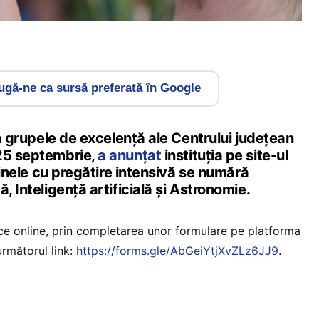
gă-ne ca sursă preferată în Google
 la grupele de excelență ale Centrului județean
 25 septembrie,
a anunțat
instituția pe site-ul
plinele cu pregătire intensivă se numără
, Inteligență artificială și Astronomie.
ce online, prin completarea unor formulare pe platforma
rmătorul link:
https://forms.gle/AbGeiYtjXvZLz6JJ9
.