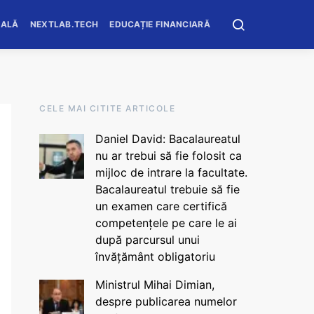
OALĂ
NEXTLAB.TECH
EDUCAȚIE FINANCIARĂ
CELE MAI CITITE ARTICOLE
Daniel David: Bacalaureatul
nu ar trebui să fie folosit ca
mijloc de intrare la facultate.
Bacalaureatul trebuie să fie
un examen care certifică
competențele pe care le ai
după parcursul unui
învățământ obligatoriu
Ministrul Mihai Dimian,
despre publicarea numelor