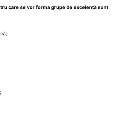
ntru care se vor forma grupe de excelență sunt
că;
;