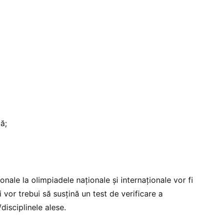
ă;
onale la olimpiadele naționale și internaționale vor fi
vi vor trebui să susțină un test de verificare a
/disciplinele alese.