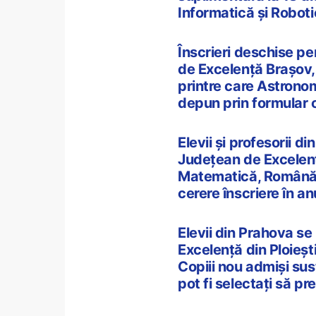
Informatică și Robot
Înscrieri deschise pe
de Excelență Brașov, 
printre care Astronom
depun prin formular 
Elevii și profesorii di
Județean de Excelenț
Matematică, Română, 
cerere înscriere în 
Elevii din Prahova se
Excelență din Ploieș
Copiii nou admiși sus
pot fi selectați să p