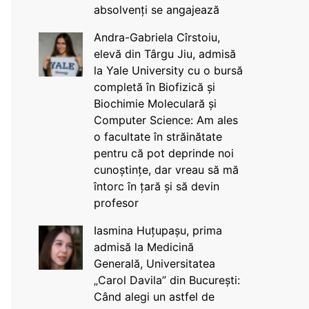
absolvenți se angajează
Andra-Gabriela Cîrstoiu,
elevă din Târgu Jiu, admisă
la Yale University cu o bursă
completă în Biofizică și
Biochimie Moleculară și
Computer Science: Am ales
o facultate în străinătate
pentru că pot deprinde noi
cunoștințe, dar vreau să mă
întorc în țară și să devin
profesor
Iasmina Huțupașu, prima
admisă la Medicină
Generală, Universitatea
„Carol Davila” din București:
Când alegi un astfel de