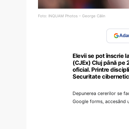
Foto: INQUAM Photos – George Călin
Adau
Elevii se pot înscrie
(CJEx) Cluj până pe
oficial. Printre disci
Securitate cibernetică
Depunerea cererilor se fa
Google forms, accesând u