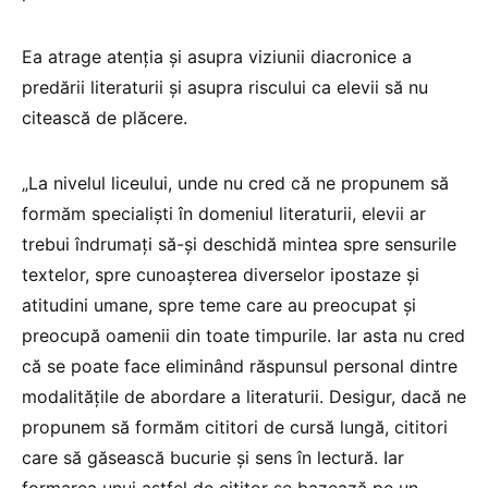
Ea atrage atenția și asupra viziunii diacronice a
predării literaturii și asupra riscului ca elevii să nu
citească de plăcere.
„La nivelul liceului, unde nu cred că ne propunem să
formăm specialiști în domeniul literaturii, elevii ar
trebui îndrumați să-și deschidă mintea spre sensurile
textelor, spre cunoașterea diverselor ipostaze și
atitudini umane, spre teme care au preocupat și
preocupă oamenii din toate timpurile. Iar asta nu cred
că se poate face eliminând răspunsul personal dintre
modalitățile de abordare a literaturii. Desigur, dacă ne
propunem să formăm cititori de cursă lungă, cititori
care să găsească bucurie și sens în lectură. Iar
formarea unui astfel de cititor se bazează pe un