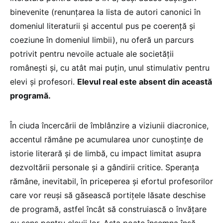
binevenite (renunțarea la lista de autori canonici în
domeniul literaturii și accentul pus pe coerență și
coeziune în domeniul limbii), nu oferă un parcurs
potrivit pentru nevoile actuale ale societății
românești și, cu atât mai puțin, unul stimulativ pentru
elevi și profesori.
Elevul real este absent din această
programă.
În ciuda încercării de îmblânzire a viziunii diacronice,
accentul rămâne pe acumularea unor cunoștințe de
istorie literară și de limbă, cu impact limitat asupra
dezvoltării personale și a gândirii critice. Speranța
rămâne, inevitabil, în priceperea și efortul profesorilor
care vor reuși să găsească portițele lăsate deschise
de programă, astfel încât să construiască o învățare
cu sens pentru elevii lor. Asta poate însemna însă