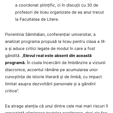
a coordonat științific, ci în discuții cu 30 de
profesori de liceu organizate de ea anul trecut
la Facultatea de Litere.
Florentina Sâmihăian, conferențiar universitar, a
analizat programa propusă la liceu pentru clasa a IX-
a și aduce critici legate de modul în care a fost
gândită. „
Elevul real este absent din această
programă.
În ciuda încercării de îmblânzire a viziunii
diacronice, accentul rămâne pe acumularea unor
cunoștințe de istorie literară și de limbă, cu impact
limitat asupra dezvoltării personale și a gândirii
critice”.
Ea atrage atenția că unul dintre cele mai mari riscuri îl
reprezintă eliminarea textelor nonliterare, deși ele fac