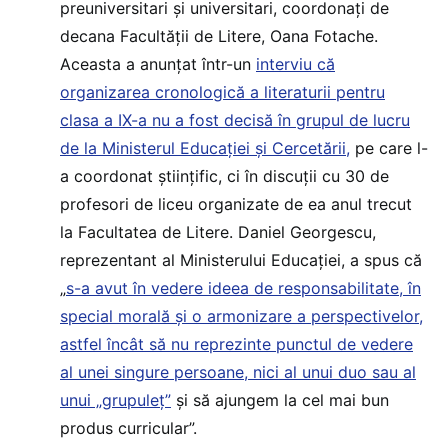
preuniversitari și universitari, coordonați de
decana Facultății de Litere, Oana Fotache.
Aceasta a anunțat într-un
interviu că
organizarea cronologică a literaturii pentru
clasa a IX-a nu a fost decisă în grupul de lucru
de la Ministerul Educației și Cercetării,
pe care l-
a coordonat științific, ci în discuții cu 30 de
profesori de liceu organizate de ea anul trecut
la Facultatea de Litere. Daniel Georgescu,
reprezentant al Ministerului Educației, a spus că
„
s-a avut în vedere ideea de responsabilitate, în
special morală și o armonizare a perspectivelor,
astfel încât să nu reprezinte punctul de vedere
al unei singure persoane, nici al unui duo sau al
unui „grupuleț”
și să ajungem la cel mai bun
produs curricular”.