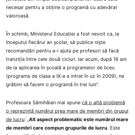
necesar pentru a obține o programă cu adevărat
valoroasă.
În schimb, Ministerul Educației a fost nevoit ca, la
începutul fiecărui an școlar, să publice niște
recomandări pentru a-i ajuta pe profesori să facă
tranziția între cele două cicluri. Iar acum, după 16 ani
de la aplicarea în școală a programelor de liceu
(programa de clasa a IX-a a intrat în uz în 2009), ne
grăbim să facem o programă în trei luni”.
Profesoara Sâmihăian mai spune
că o altă problemă
o reprezintă numărul prea mare de membri din grupul
de lucru
: „
Alt aspect problematic este numărul mare
de membri care compun grupurile de lucru
. Este