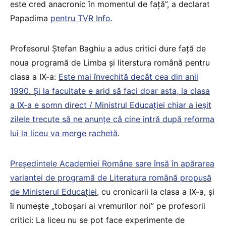
este cred anacronic în momentul de față”, a declarat
Papadima
pentru TVR Info
.
Profesorul Ștefan Baghiu a adus critici dure față de
noua programă de Limba și literstura română pentru
clasa a IX-a:
Este mai învechită decât cea din anii
1990. Și la facultate e arid să faci doar asta, la clasa
a IX-a e somn direct / Ministrul Educației chiar a ieșit
zilele trecute să ne anunțe că cine intră după reforma
lui la liceu va merge rachetă
.
Președintele Academiei Române sare însă în apărarea
variantei de programă de Literatura română propusă
de Ministerul Educației
, cu cronicarii la clasa a IX-a, și
îi numește „toboșari ai vremurilor noi” pe profesorii
critici: La liceu nu se pot face experimente de