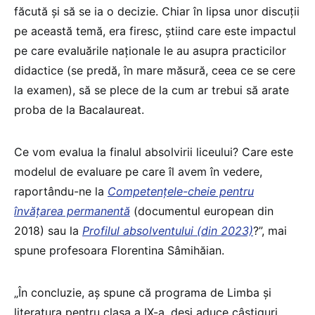
făcută și să se ia o decizie. Chiar în lipsa unor discuții
pe această temă, era firesc, știind care este impactul
pe care evaluările naționale le au asupra practicilor
didactice (se predă, în mare măsură, ceea ce se cere
la examen), să se plece de la cum ar trebui să arate
proba de la Bacalaureat.
Ce vom evalua la finalul absolvirii liceului? Care este
modelul de evaluare pe care îl avem în vedere,
raportându-ne la
Competențele-cheie pentru
învățarea permanentă
(documentul european din
2018) sau la
Profilul absolventului (din 2023)
?”, mai
spune profesoara Florentina Sâmihăian.
„În concluzie, aș spune că programa de Limba și
literatura pentru clasa a IX-a, deși aduce câștiguri