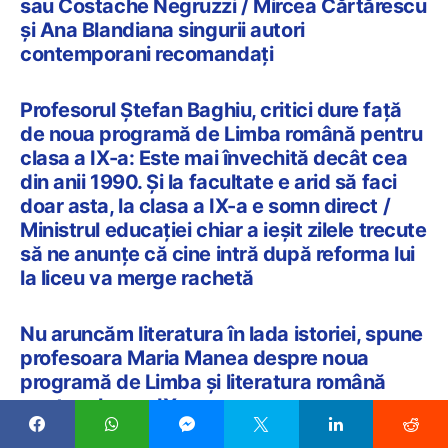
sau Costache Negruzzi / Mircea Cărtărescu
și Ana Blandiana singurii autori
contemporani recomandați
Profesorul Ștefan Baghiu, critici dure față
de noua programă de Limba română pentru
clasa a IX-a: Este mai învechită decât cea
din anii 1990. Și la facultate e arid să faci
doar asta, la clasa a IX-a e somn direct /
Ministrul educației chiar a ieșit zilele trecute
să ne anunțe că cine intră după reforma lui
la liceu va merge rachetă
Nu aruncăm literatura în lada istoriei, spune
profesoara Maria Manea despre noua
programă de Limba și literatura română
pentru clasa a IX-a