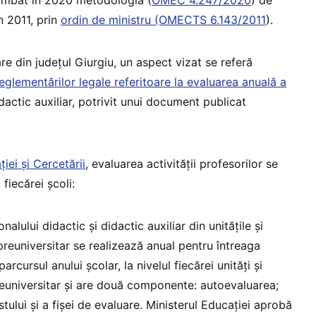
n 2011, prin
ordin de ministru (OMECTS 6.143/2011
).
are din județul Giurgiu, un aspect vizat se referă
reglementărilor legale referitoare la evaluarea anuală a
dactic auxiliar, potrivit unui document publicat
iei și Cercetării
, evaluarea activităţii profesorilor se
 fiecărei școli:
nalului didactic şi didactic auxiliar din unităţile şi
 preuniversitar se realizează anual pentru întreaga
arcursul anului şcolar, la nivelul fiecărei unităţi şi
preuniversitar şi are două componente: autoevaluarea;
stului şi a fişei de evaluare. Ministerul Educației aprobă