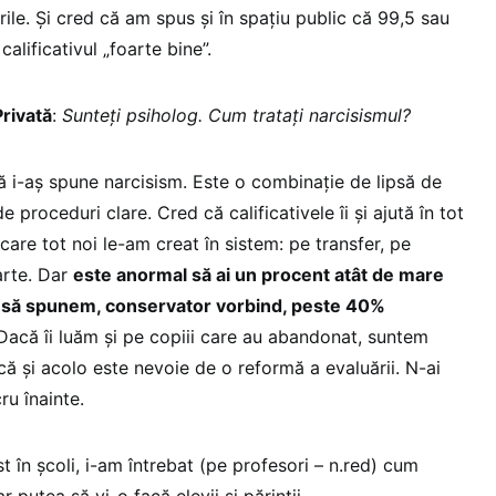
ile. Și cred că am spus și în spațiu public că 99,5 sau
alificativul „foarte bine”.
rivată
:
Sunteți psiholog. Cum tratați narcisismul?
 i-aș spune narcisism. Este o combinație de lipsă de
e proceduri clare. Cred că calificativele îi și ajută în tot
 care tot noi le-am creat în sistem: pe transfer, pe
arte. Dar
este anormal să ai un procent atât de mare
i să spunem, conservator vorbind, peste 40%
 Dacă îi luăm și pe copiii care au abandonat, suntem
că și acolo este nevoie de o reformă a evaluării. N-ai
ru înainte.
 în școli, i-am întrebat (pe profesori – n.red) cum
 putea să vi-o facă elevii și părinții.