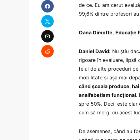
de ce. Eu am cerut evaluăr
99,6% dintre profesori au c
Oana Dimofte
,
Educație P
Daniel David:
Nu știu dacă
rigoare în evaluare, lipsă d
felul de alte proceduri pe
mobilitate și așa mai dep
când școala produce, ha
analfabetism funcțional
.
spre 50%. Deci, este clar 
cum să mergi cu acest luc
De asemenea, când au fost
vedeți evaluarea pe care ar