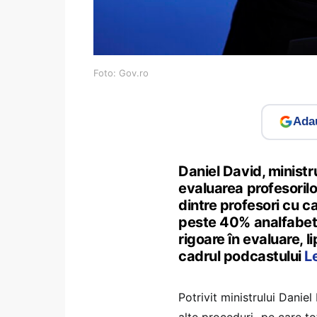
Foto: Gov.ro
Adau
Daniel David, ministru
evaluarea profesorilo
dintre profesori cu c
peste 40% analfabeti
rigoare în evaluare, l
cadrul podcastului
L
Potrivit ministrului Daniel 
alte proceduri „pe care tot