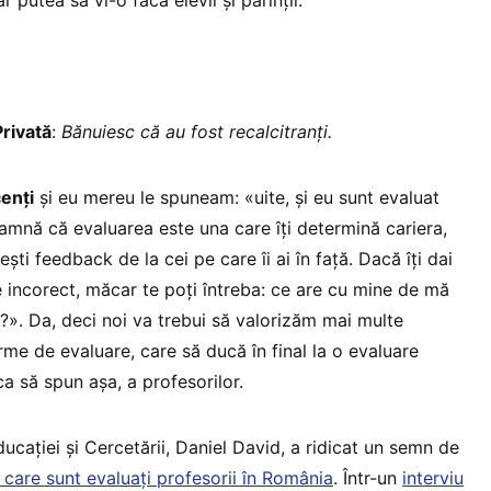
rivată
:
Bănuiesc că au fost recalcitranți.
cenți
și eu mereu le spuneam: «uite, și eu sunt evaluat
eamnă că evaluarea este una care îți determină cariera,
ești feedback de la cei pe care îi ai în față. Dacă îți dai
incorect, măcar te poți întreba: ce are cu mine de mă
?». Da, deci noi va trebui să valorizăm mai multe
rme de evaluare, care să ducă în final la o evaluare
ca să spun așa, a profesorilor.
ducației și Cercetării, Daniel David, a ridicat un semn de
 care sunt evaluați profesorii în România
. Într-un
interviu