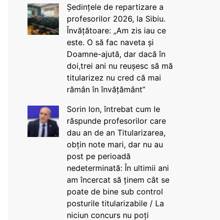
Ședințele de repartizare a
profesorilor 2026, la Sibiu.
Învățătoare: „Am zis iau ce
este. O să fac naveta și
Doamne-ajută, dar dacă în
doi,trei ani nu reușesc să mă
titularizez nu cred că mai
rămân în învățământ”
Sorin Ion, întrebat cum le
răspunde profesorilor care
dau an de an Titularizarea,
obțin note mari, dar nu au
post pe perioadă
nedeterminată: În ultimii ani
am încercat să ținem cât se
poate de bine sub control
posturile titularizabile / La
niciun concurs nu poți