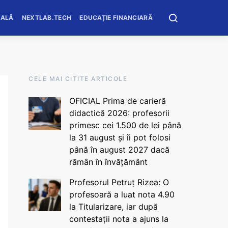
OALĂ
NEXTLAB.TECH
EDUCAȚIE FINANCIARĂ
CELE MAI CITITE ARTICOLE
OFICIAL Prima de carieră
didactică 2026: profesorii
primesc cei 1.500 de lei până
la 31 august și îi pot folosi
până în august 2027 dacă
rămân în învățământ
Profesorul Petruț Rizea: O
profesoară a luat nota 4.90
la Titularizare, iar după
contestații nota a ajuns la