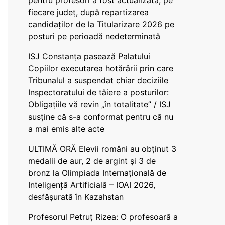
pentru profesori a fost actualizată, pe
fiecare județ, după repartizarea
candidaților de la Titularizare 2026 pe
posturi pe perioadă nedeterminată
ISJ Constanța pasează Palatului
Copiilor executarea hotărârii prin care
Tribunalul a suspendat chiar deciziile
Inspectoratului de tăiere a posturilor:
Obligațiile vă revin „în totalitate” / ISJ
susține că s-a conformat pentru că nu
a mai emis alte acte
ULTIMĂ ORĂ Elevii români au obținut 3
medalii de aur, 2 de argint și 3 de
bronz la Olimpiada Internațională de
Inteligență Artificială – IOAI 2026,
desfășurată în Kazahstan
Profesorul Petruț Rizea: O profesoară a