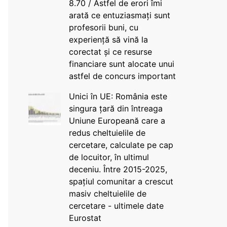
8.70 / Astfel de erori îmi
arată ce entuziasmați sunt
profesorii buni, cu
experiență să vină la
corectat și ce resurse
financiare sunt alocate unui
astfel de concurs important
Unici în UE: România este
singura țară din întreaga
Uniune Europeană care a
redus cheltuielile de
cercetare, calculate pe cap
de locuitor, în ultimul
deceniu. Între 2015-2025,
spațiul comunitar a crescut
masiv cheltuielile de
cercetare - ultimele date
Eurostat