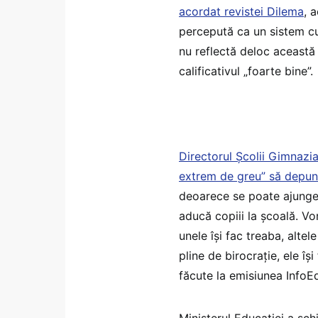
acordat revistei Dilema
, 
percepută ca un sistem cu 
nu reflectă deloc această
calificativul „foarte bine”.
Directorul Școlii Gimnazia
extrem de greu” să depunc
deoarece se poate ajunge 
aducă copiii la școală. Vo
unele își fac treaba, altel
pline de birocrație, ele îș
făcute la emisiunea InfoE
Ministerul Educației a sc