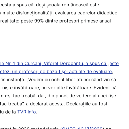
acesta a spus că, deși școala românească este
multe disfuncționalități, evaluarea cadrelor didactice
 realitate: peste 99% dintre profesori primesc anual
le Nr. 1 din Curcani, Viforel Dorobanțu, a spus că „este
tezi un profesor, pe baza fișei actuale de evaluare
,
în instanță. „Vedem cu ochiul liber atunci când vin să
r niște învățătoare, nu vor alte învățătoare. Evident că
e nu-și fac treabă, dar, din punct de vedere al unei fișe
i fac treaba”, a declarat acesta. Declarațiile au fost
du de la
TVR Info
.
himbat în 2020 metodologia (
OMEC 4.247/2020
) de