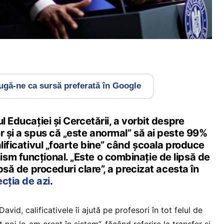
gă-ne ca sursă preferată în Google
l Educației și Cercetării, a vorbit despre
r și a spus că „este anormal” să ai peste 99%
alificativul „foarte bine” când școala produce
sm funcțional. „Este o combinație de lipsă de
ipsă de proceduri clare”, a precizat acesta în
ecția de azi
.
David, calificativele îi ajută pe profesori în tot felul de
 noi le-am creat în sistem”, făcând referire la transfer și