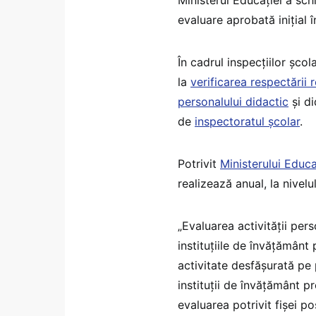
evaluare aprobată inițial î
În cadrul inspecțiilor școl
la
verificarea respectării 
personalului didactic
și di
de
inspectoratul școlar
.
Potrivit
Ministerului Educaț
realizează anual, la nivelul
„Evaluarea activităţii perso
instituţiile de învăţământ
activitate desfăşurată pe p
instituţii de învăţământ 
evaluarea potrivit fişei po