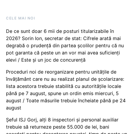
CELE MAI NOI
De ce sunt doar 6 mii de posturi titularizabile în
2026? Sorin Ion, secretar de stat: Cifrele arată mai
degrabă o prudență din partea școlilor pentru că nu
pot garanta că peste un an vor mai avea suficienți
elevi / Este și un joc de concurență
Proceduri noi de reorganizare pentru unitățile de
învățământ care nu au realizat planul de școlarizare:
lista acestora trebuie stabilită cu autoritățile locale
până pe 7 august, spune un ordin emis miercuri, 5
august / Toate măsurile trebuie încheiate până pe 24
august
Șeful ISJ Gorj, alți 8 inspectori și personal auxiliar
trebuie să returneze peste 55.000 de lei, bani
acordați pentru decontarea navetei, timp de peste un