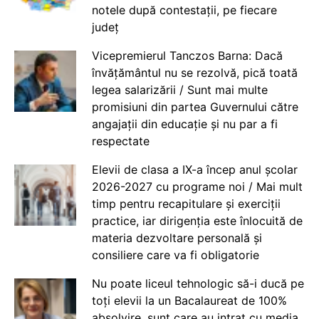
notele după contestații, pe fiecare
județ
Vicepremierul Tanczos Barna: Dacă
învățământul nu se rezolvă, pică toată
legea salarizării / Sunt mai multe
promisiuni din partea Guvernului către
angajații din educație și nu par a fi
respectate
Elevii de clasa a IX-a încep anul școlar
2026-2027 cu programe noi / Mai mult
timp pentru recapitulare și exerciții
practice, iar dirigenția este înlocuită de
materia dezvoltare personală și
consiliere care va fi obligatorie
Nu poate liceul tehnologic să-i ducă pe
toți elevii la un Bacalaureat de 100%
absolvire, sunt care au intrat cu media