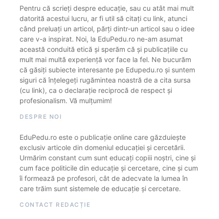
Pentru că scrieți despre educație, sau cu atât mai mult
datorită acestui lucru, ar fi util să citați cu link, atunci
când preluați un articol, părți dintr-un articol sau o idee
care v-a inspirat. Noi, la EduPedu.ro ne-am asumat
această conduită etică și sperăm că și publicațiile cu
mult mai multă experiență vor face la fel. Ne bucurăm
că găsiți subiecte interesante pe Edupedu.ro și suntem
siguri că înțelegeți rugămintea noastră de a cita sursa
(cu link), ca o declarație reciprocă de respect și
profesionalism. Vă mulțumim!
DESPRE NOI
EduPedu.ro este o publicație online care găzduiește
exclusiv articole din domeniul educației și cercetării.
Urmărim constant cum sunt educați copiii noștri, cine și
cum face politicile din educație și cercetare, cine și cum
îi formează pe profesori, cât de adecvate la lumea în
care trăim sunt sistemele de educație și cercetare.
CONTACT REDACȚIE