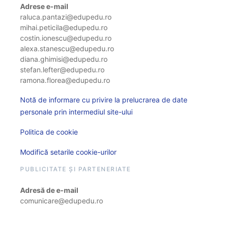
Adrese e-mail
raluca.pantazi@edupedu.ro
mihai.peticila@edupedu.ro
costin.ionescu@edupedu.ro
alexa.stanescu@edupedu.ro
diana.ghimisi@edupedu.ro
stefan.lefter@edupedu.ro
ramona.florea@edupedu.ro
Notă de informare cu privire la prelucrarea de date
personale prin intermediul site-ului
Politica de cookie
Modifică setarile cookie-urilor
PUBLICITATE ȘI PARTENERIATE
Adresă de e-mail
comunicare@edupedu.ro