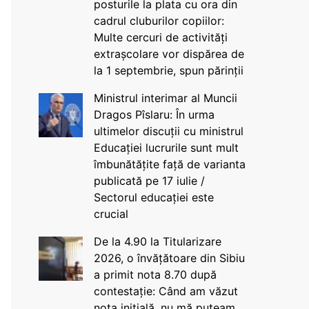
posturile la plata cu ora din
cadrul cluburilor copiilor:
Multe cercuri de activități
extrașcolare vor dispărea de
la 1 septembrie, spun părinții
Ministrul interimar al Muncii
Dragos Pîslaru: În urma
ultimelor discuții cu ministrul
Educației lucrurile sunt mult
îmbunătățite față de varianta
publicată pe 17 iulie /
Sectorul educației este
crucial
De la 4.90 la Titularizare
2026, o învățătoare din Sibiu
a primit nota 8.70 după
contestație: Când am văzut
nota inițială, nu mă puteam