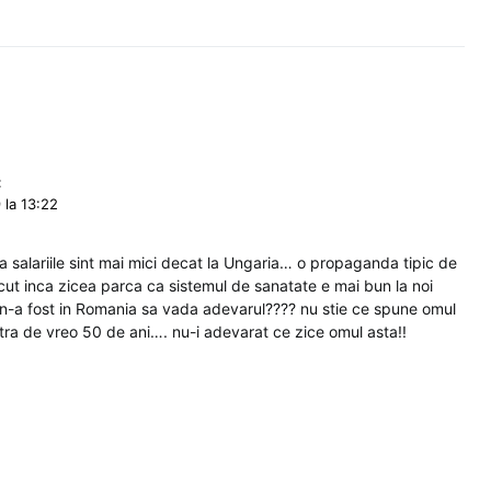
:
 la 13:22
 salariile sint mai mici decat la Ungaria… o propaganda tipic de
ut inca zicea parca ca sistemul de sanatate e mai bun la noi
 n-a fost in Romania sa vada adevarul???? nu stie ce spune omul
tra de vreo 50 de ani…. nu-i adevarat ce zice omul asta!!