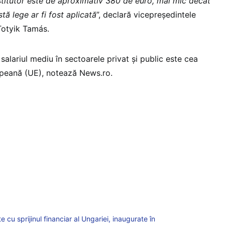
institutor este de aproximativ 380 de euro, mai mic decât
tă lege ar fi fost aplicată
”, declară vicepreşedintele
 Totyik Tamás.
 salariul mediu în sectoarele privat şi public este cea
peană (UE), notează News.ro.
e cu sprijinul financiar al Ungariei, inaugurate în