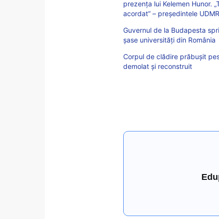
prezența lui Kelemen Hunor. „
acordat” – președintele UDM
Guvernul de la Budapesta sprij
șase universități din România
Corpul de clădire prăbuşit pest
demolat şi reconstruit
Edu