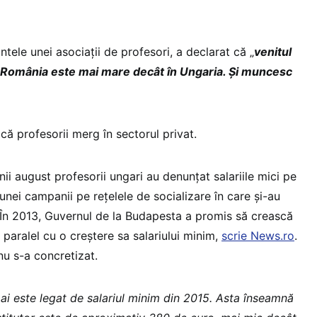
tele unei asociații de profesori, a declarat că „
venitul
n România este mai mare decât în Ungaria. Și muncesc
 că profesorii merg în sectorul privat.
nii august profesorii ungari au denunțat salariile mici pe
 unei campanii pe rețelele de socializare în care şi-au
. În 2013, Guvernul de la Budapesta a promis să crească
n paralel cu o creştere sa salariului minim,
scrie News.ro
.
nu s-a concretizat.
mai este legat de salariul minim din 2015. Asta înseamnă