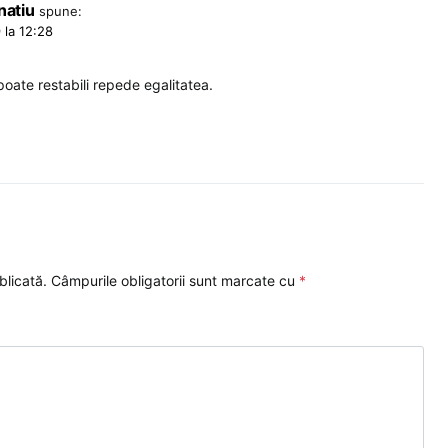
natiu
spune:
 la 12:28
poate restabili repede egalitatea.
blicată.
Câmpurile obligatorii sunt marcate cu
*