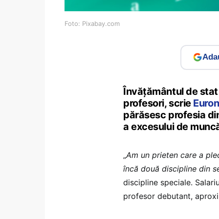
Foto: Pixabay.com
Adau
Învățământul de stat
profesori, scrie
Euro
părăsesc profesia din 
a excesului de munc
„
Am un prieten care a plec
încă două discipline din 
discipline speciale. Salar
profesor debutant, aprox