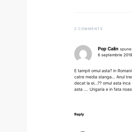
2 COMMENTS
Pop Calin
spune
6 septembrie 2019
E tampit omul asta? in Romania
catre media stanga… Anul trec
decat la ei…?? omul asta inca
asta …. Ungaria e in fata noas
Reply