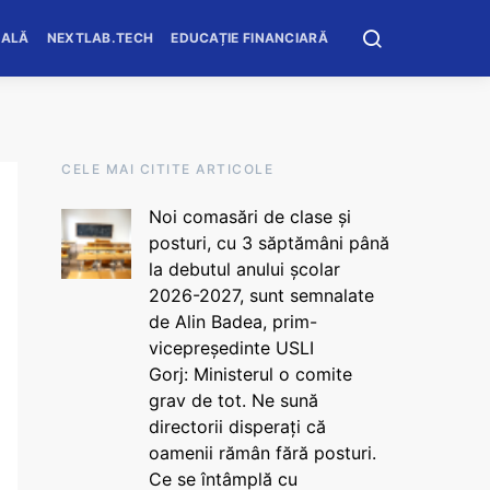
OALĂ
NEXTLAB.TECH
EDUCAȚIE FINANCIARĂ
CELE MAI CITITE ARTICOLE
Noi comasări de clase și
posturi, cu 3 săptămâni până
la debutul anului școlar
2026-2027, sunt semnalate
de Alin Badea, prim-
vicepreședinte USLI
Gorj: Ministerul o comite
grav de tot. Ne sună
directorii disperați că
oamenii rămân fără posturi.
Ce se întâmplă cu