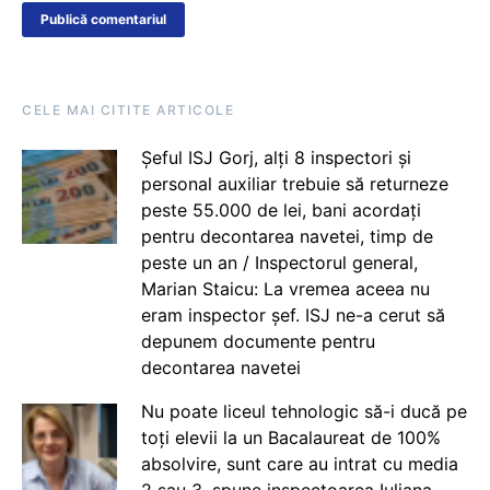
CELE MAI CITITE ARTICOLE
Șeful ISJ Gorj, alți 8 inspectori și
personal auxiliar trebuie să returneze
peste 55.000 de lei, bani acordați
pentru decontarea navetei, timp de
peste un an / Inspectorul general,
Marian Staicu: La vremea aceea nu
eram inspector șef. ISJ ne-a cerut să
depunem documente pentru
decontarea navetei
Nu poate liceul tehnologic să-i ducă pe
toți elevii la un Bacalaureat de 100%
absolvire, sunt care au intrat cu media
2 sau 3, spune inspectoarea Iuliana