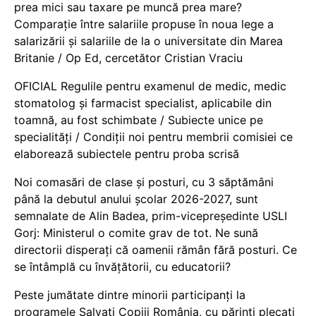
prea mici sau taxare pe muncă prea mare?
Comparație între salariile propuse în noua lege a
salarizării și salariile de la o universitate din Marea
Britanie / Op Ed, cercetător Cristian Vraciu
OFICIAL Regulile pentru examenul de medic, medic
stomatolog și farmacist specialist, aplicabile din
toamnă, au fost schimbate / Subiecte unice pe
specialități / Condiții noi pentru membrii comisiei ce
elaborează subiectele pentru proba scrisă
Noi comasări de clase și posturi, cu 3 săptămâni
până la debutul anului școlar 2026-2027, sunt
semnalate de Alin Badea, prim-vicepreședinte USLI
Gorj: Ministerul o comite grav de tot. Ne sună
directorii disperați că oamenii rămân fără posturi. Ce
se întâmplă cu învățătorii, cu educatorii?
Peste jumătate dintre minorii participanți la
programele Salvați Copiii România, cu părinți plecați