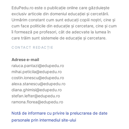
EduPedu.ro este o publicație online care găzduiește
exclusiv articole din domeniul educației și cercetării.
Urmărim constant cum sunt educați copiii noștri, cine și
cum face politicile din educație și cercetare, cine și cum
îi formează pe profesori, cât de adecvate la lumea în
care trăim sunt sistemele de educație și cercetare.
CONTACT REDACȚIE
Adrese e-mail
raluca.pantazi@edupedu.ro
mihai.peticila@edupedu.ro
costin.ionescu@edupedu.ro
alexa.stanescu@edupedu.ro
diana.ghimisi@edupedu.ro
stefan.lefter@edupedu.ro
ramona.florea@edupedu.ro
Notă de informare cu privire la prelucrarea de date
personale prin intermediul site-ului