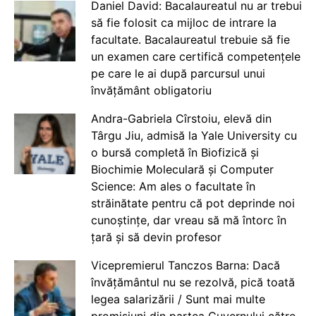
Daniel David: Bacalaureatul nu ar trebui
să fie folosit ca mijloc de intrare la
facultate. Bacalaureatul trebuie să fie
un examen care certifică competențele
pe care le ai după parcursul unui
învățământ obligatoriu
Andra-Gabriela Cîrstoiu, elevă din
Târgu Jiu, admisă la Yale University cu
o bursă completă în Biofizică și
Biochimie Moleculară și Computer
Science: Am ales o facultate în
străinătate pentru că pot deprinde noi
cunoștințe, dar vreau să mă întorc în
țară și să devin profesor
Vicepremierul Tanczos Barna: Dacă
învățământul nu se rezolvă, pică toată
legea salarizării / Sunt mai multe
promisiuni din partea Guvernului către