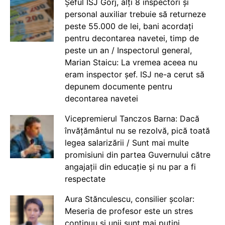
Șeful ISJ Gorj, alți 8 inspectori și
personal auxiliar trebuie să returneze
peste 55.000 de lei, bani acordați
pentru decontarea navetei, timp de
peste un an / Inspectorul general,
Marian Staicu: La vremea aceea nu
eram inspector șef. ISJ ne-a cerut să
depunem documente pentru
decontarea navetei
Vicepremierul Tanczos Barna: Dacă
învățământul nu se rezolvă, pică toată
legea salarizării / Sunt mai multe
promisiuni din partea Guvernului către
angajații din educație și nu par a fi
respectate
Aura Stănculescu, consilier școlar:
Meseria de profesor este un stres
continuu și unii sunt mai puțini