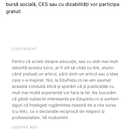
bursă socială, CES sau cu dizabilităţi vor participa
gratuit
COPYRIGHT
Pentru că scrieți despre educație, sau cu atât mai mult
datorită acestui lucru, ar fi util să citați cu link, atunci
când preluați un articol, părți dintr-un articol sau o idee
care v-a inspirat. Noi, la EduPedu.ro ne-am asumat
această conduită etică și sperăm că și publicațiile cu
mult mai multă experiență vor face la fel. Ne bucurăm
că găsiți subiecte interesante pe Edupedu.ro și suntem
siguri că înțelegeți rugămintea noastră de a cita sursa
(cu link), ca o declarație reciprocă de respect și
profesionalism. Vă mulțumim!
DESPRE NOI