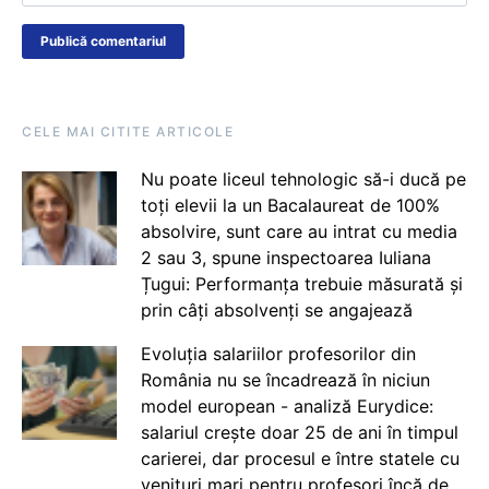
CELE MAI CITITE ARTICOLE
Nu poate liceul tehnologic să-i ducă pe
toți elevii la un Bacalaureat de 100%
absolvire, sunt care au intrat cu media
2 sau 3, spune inspectoarea Iuliana
Țugui: Performanța trebuie măsurată și
prin câți absolvenți se angajează
Evoluția salariilor profesorilor din
România nu se încadrează în niciun
model european - analiză Eurydice:
salariul crește doar 25 de ani în timpul
carierei, dar procesul e între statele cu
venituri mari pentru profesori încă de