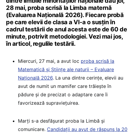
dintre limbile minorităților naționale dau joi,
28 mai, proba scrisă la Limba maternă
(Evaluarea Națională 2026). Fiecare probă
pe care elevii de clasa a VI-a o susțin în
cadrul testării de anul acesta este de 60 de
minute, potrivit metodologiei. Vezi mai jos,
în articol, regulile testării.
Miercuri, 27 mai, a avut loc
proba scrisă la
Matematică și Științe ale naturii – Evaluare
Națională 2026
. La una dintre cerințe, elevii au
avut de numit un mamifer care trăiește în
pădure și de precizat o adaptare care îi
favorizează supraviețuirea.
Marți s-a desfășurat proba la Limbă și
comunicare.
Candidații au avut de răspuns la 20