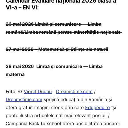
Calendar Evaluare națională 2026 clasa a
VI-a – EN VI:
26 mai 2026 Limbă și comunicare — Limba
română/Limba română pentru minoritățile naționale
27 mai 2026 – Matematică și Științe ale naturii
28 mai 2026 Limbă și comunicare — Limba
maternă
Foto: ©
Viorel Dudau
|
Dreamstime.com
/
Dreamstime.com
sprijină educaţia din România şi
oferă gratuit imagini stock prin care
Edupedu.ro
îşi
poate ilustra articolele cât mai relevant posibil /
Campania Back to school oferă posibilitatea oricărei