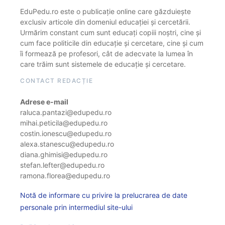
EduPedu.ro este o publicație online care găzduiește
exclusiv articole din domeniul educației și cercetării.
Urmărim constant cum sunt educați copiii noștri, cine și
cum face politicile din educație și cercetare, cine și cum
îi formează pe profesori, cât de adecvate la lumea în
care trăim sunt sistemele de educație și cercetare.
CONTACT REDACȚIE
Adrese e-mail
raluca.pantazi@edupedu.ro
mihai.peticila@edupedu.ro
costin.ionescu@edupedu.ro
alexa.stanescu@edupedu.ro
diana.ghimisi@edupedu.ro
stefan.lefter@edupedu.ro
ramona.florea@edupedu.ro
Notă de informare cu privire la prelucrarea de date
personale prin intermediul site-ului