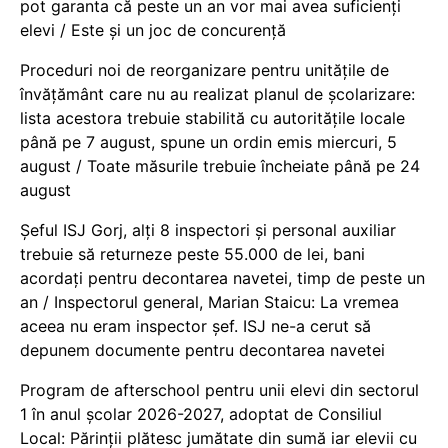
pot garanta că peste un an vor mai avea suficienți
elevi / Este și un joc de concurență
Proceduri noi de reorganizare pentru unitățile de
învățământ care nu au realizat planul de școlarizare:
lista acestora trebuie stabilită cu autoritățile locale
până pe 7 august, spune un ordin emis miercuri, 5
august / Toate măsurile trebuie încheiate până pe 24
august
Șeful ISJ Gorj, alți 8 inspectori și personal auxiliar
trebuie să returneze peste 55.000 de lei, bani
acordați pentru decontarea navetei, timp de peste un
an / Inspectorul general, Marian Staicu: La vremea
aceea nu eram inspector șef. ISJ ne-a cerut să
depunem documente pentru decontarea navetei
Program de afterschool pentru unii elevi din sectorul
1 în anul școlar 2026-2027, adoptat de Consiliul
Local: Părinții plătesc jumătate din sumă iar elevii cu