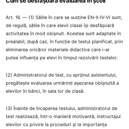
Cum se desfășoară evaluarea în școli
Art. 16. — (1) Sălile în care se susține EN-II-IV-VI sunt,
de regulă, sălile în care elevii clasei își desfășoară
activitatea în mod obișnuit. Acestea sunt adaptate în
prealabil, după caz, în funcție de testul planificat, prin
eliminarea oricăror materiale didactice care i-ar
putea influența pe elevi în timpul rezolvării testelor.
(2) Administratorul de test, cu sprijinul asistentului,
pregătește evaluarea urmărind așezarea obișnuită a
elevilor în bănci, în sala lor de clasă.
(3) Înainte de începerea testului, administratorul de
test realizează, într-o manieră motivantă, instructajul
elevilor cu privire la proceduri și la importanța